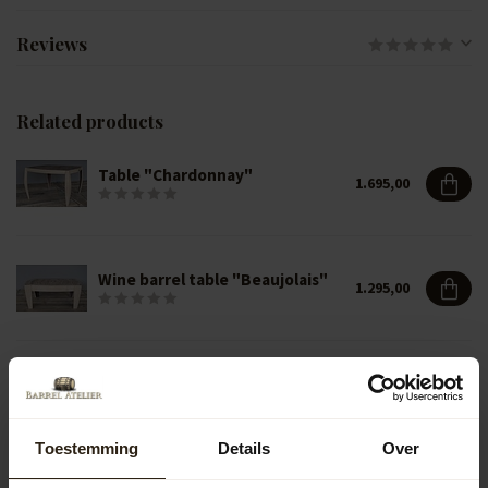
Reviews
Related products
Table "Chardonnay"
1.695,00
Wine barrel table "Beaujolais"
1.295,00
Ketting takel "max 1000 kg"
217,00
Toestemming
Details
Over