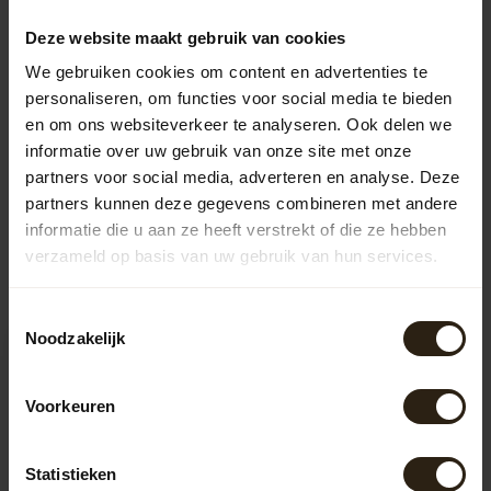
Hanging lamp set
99,00
Deze website maakt gebruik van cookies
We gebruiken cookies om content en advertenties te
personaliseren, om functies voor social media te bieden
Vragen over dit product?
en om ons websiteverkeer te analyseren. Ook delen we
Neem gerust contact op met onze klantenservice op
informatie over uw gebruik van onze site met onze
info@barrelatelier.nl
of
038 - 3760185
. We helpen je graag!
partners voor social media, adverteren en analyse. Deze
partners kunnen deze gegevens combineren met andere
informatie die u aan ze heeft verstrekt of die ze hebben
Recently viewed
verzameld op basis van uw gebruik van hun services.
Toestemmingsselectie
Noodzakelijk
Voorkeuren
Statistieken