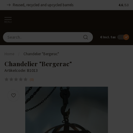
Reused, recycled and upcycled barrels
Handmade
4.6
/5.0
MENU
€
Incl. tax
Home
/
Chandelier "Bergerac"
Chandelier "Bergerac"
Artikelcode: B1013
(0)