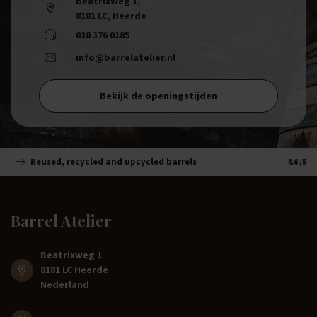
Beatrixweg 1
,
8181 LC, Heerde
038 376 0185
info@barrelatelier.nl
Bekijk de openingstijden
Reused, recycled and upcycled barrels
Handm
4.6
/5
Barrel Atelier
Beatrixweg 1
8181 LC Heerde
Nederland