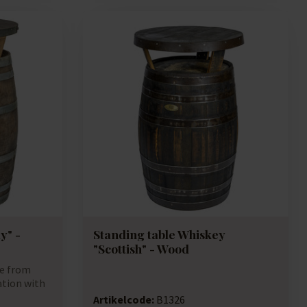
y" -
Standing table Whiskey
"Scottish" - Wood
de from
ation with
Artikelcode:
B1326