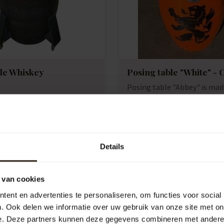
ble Whiskey
Posing table "White" - 
Posing table "Abbey" is ma
used wine barrels in combin
galvanis...
e:
B1101
Artikelcode:
B1111
e
Compare
652,00
Details
 van cookies
ent en advertenties te personaliseren, om functies voor social
. Ook delen we informatie over uw gebruik van onze site met on
e. Deze partners kunnen deze gegevens combineren met andere i