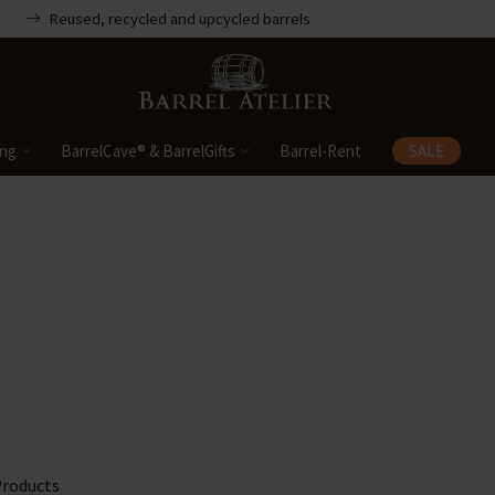
Reused, recycled and upcycled barrels
ing
BarrelCave® & BarrelGifts
Barrel-Rent
SALE
roducts