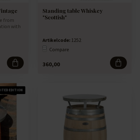
Vintage
Standing table Whiskey
"Scottish"
de from
ation with
Artikelcode:
1252
Compare
360,00
MITED EDITION