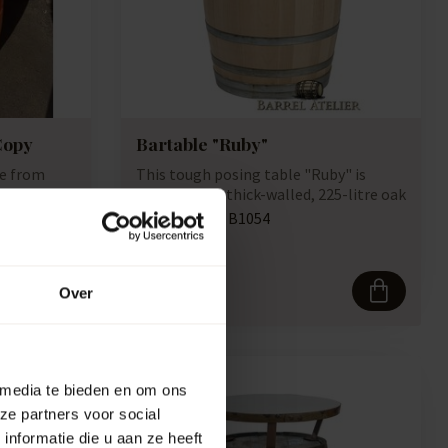
Copy
Bartable "Ruby"
de from
This tough posing table "Ruby" is
ation with
made from a thick-walled, 225-litre oak
wine b...
Artikelcode:
B1054
Compare
465,50
Over
 media te bieden en om ons
ze partners voor social
nformatie die u aan ze heeft