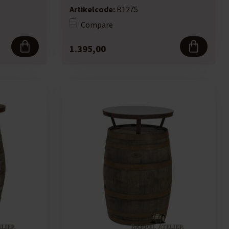
Artikelcode:
B1275
Compare
1.395,00