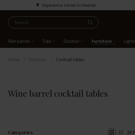
Experience Center in Heerde
Rain barrels
Tubs
Outdoor
Furniture
Light
Home
/
Furniture
/
Cocktail tables
Wine barrel cocktail tables
Categories
20
P