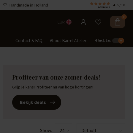
Handmade in Holland
4.6
/5.0
reviews
0
EUR
Contact & FAQ
About Barrel Atelier
€
Incl. tax
Profiteer van onze zomer deals!
Grijp je kans! Profiteer nu van hoge kortingen!
Bekijk deals
Show: