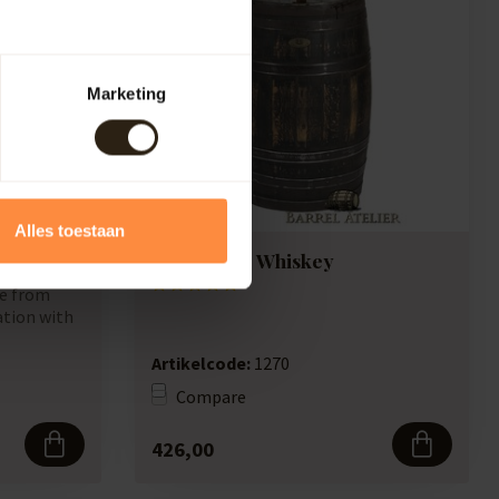
Marketing
Alles toestaan
Allow table Whiskey
de from
ation with
Artikelcode:
1270
Compare
426,00