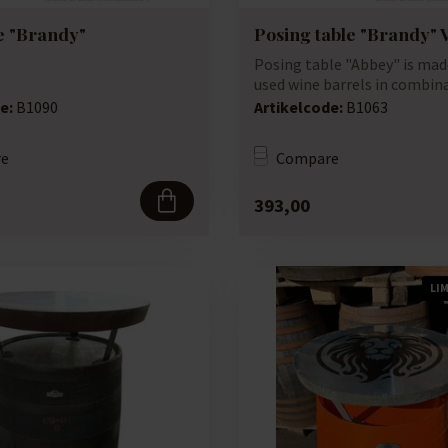
le "Brandy"
Posing table "Brandy" 
Posing table "Abbey" is ma
used wine barrels in combin
galvanis...
e:
B1090
Artikelcode:
B1063
e
Compare
393,00
LI