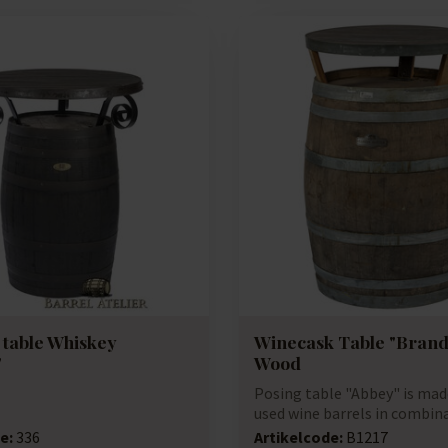
 table Whiskey
Winecask Table "Brand
"
Wood
Posing table "Abbey" is ma
used wine barrels in combin
galvanis...
e:
336
Artikelcode:
B1217