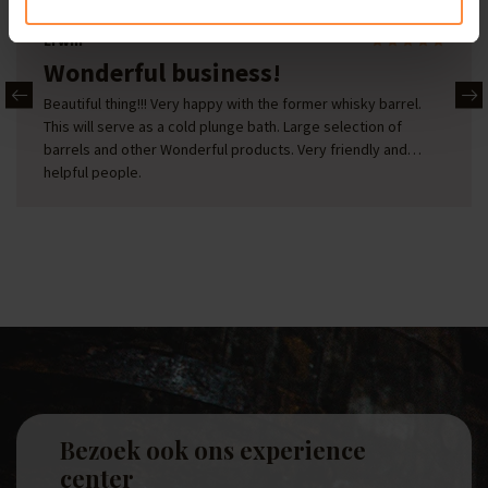
Erwin
Wonderful business!
Beautiful thing!!! Very happy with the former whisky barrel.
This will serve as a cold plunge bath. Large selection of
barrels and other Wonderful products. Very friendly and
helpful people.
Bezoek ook ons experience
center