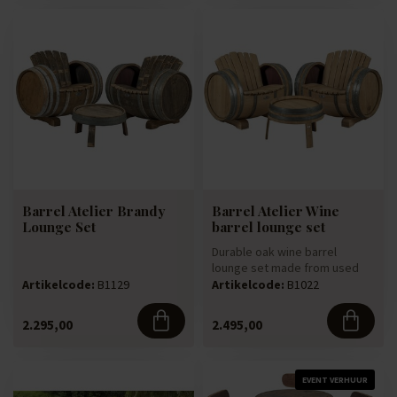
Barrel Atelier Brandy
Barrel Atelier Wine
Lounge Set
barrel lounge set
Durable oak wine barrel
lounge set made from used
oak wine barrels. The light co...
Artikelcode:
B1129
Artikelcode:
B1022
2.295,00
2.495,00
EVENT VERHUUR