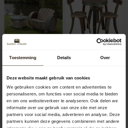
Wine barrel chair
Bistro set - Rent
Toestemming
Details
Over
"Brandy" - Copy
Wine barrel chair "Ruby" has
been carefully treated to
Artikelcode:
provide a course finish. ...
Artikelcode:
B1130
Deze website maakt gebruik van cookies
We gebruiken cookies om content en advertenties te
2.795,00
35,00
personaliseren, om functies voor social media te bieden
en om ons websiteverkeer te analyseren. Ook delen we
informatie over uw gebruik van onze site met onze
partners voor social media, adverteren en analyse. Deze
partners kunnen deze gegevens combineren met andere