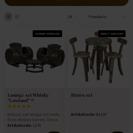
SCHERP GEPRIJSD
MEEST GEKOZEN
Lounge set Whisky
Bistro set
"Lowland" ®
Robust, oak lounge set made
Artikelcode:
B1107
from whiskey barrels. These
barrels have contained w...
Artikelcode:
1275