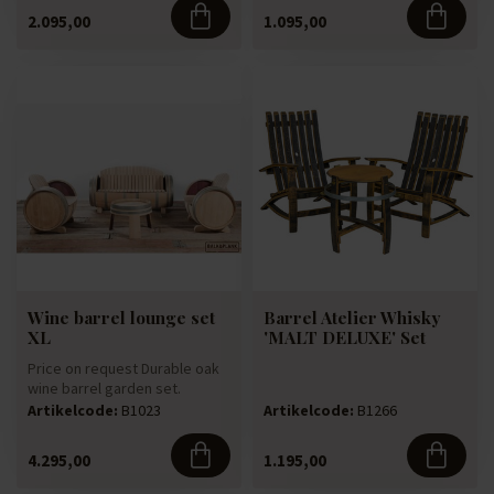
2.095,00
1.095,00
Wine barrel lounge set
Barrel Atelier Whisky
XL
'MALT DELUXE' Set
Price on request Durable oak
wine barrel garden set.
Handcrafted with attention ...
Artikelcode:
B1023
Artikelcode:
B1266
4.295,00
1.195,00