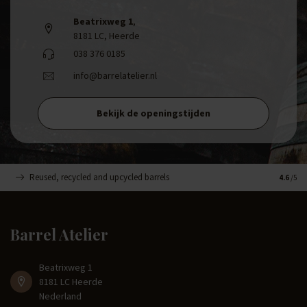
Beatrixweg 1
,
8181 LC, Heerde
038 376 0185
info@barrelatelier.nl
Bekijk de openingstijden
Reused, recycled and upcycled barrels
Handma
4.6
/5
Barrel Atelier
Beatrixweg 1
8181 LC Heerde
Nederland