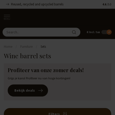
Reused, recycled and upcycled barrels
Handmade
4.6
/5.0
MENU
€
Incl. tax
Home
/
Furniture
/
Sets
Wine barrel sets
Profiteer van onze zomer deals!
Grijp je kans! Profiteer nu van hoge kortingen!
Bekijk deals
Filters