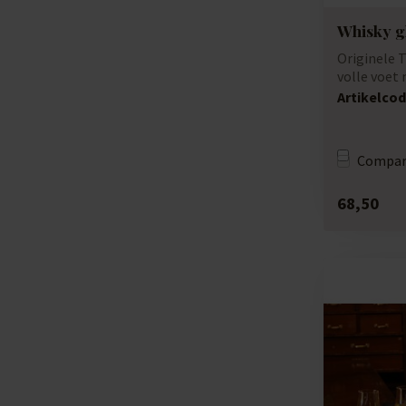
Whisky g
Originele 
volle voet 
bode...
Artikelcod
Compar
68,50