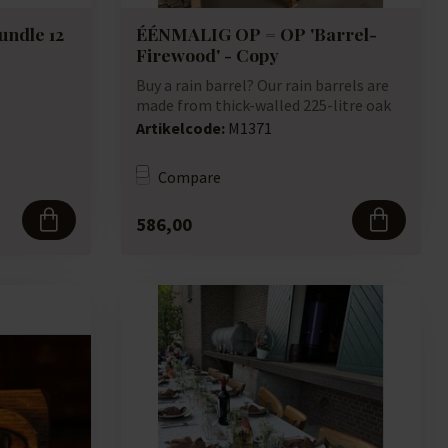
undle 12
ÉÉNMALIG OP = OP 'Barrel-
Firewood' - Copy
Buy a rain barrel? Our rain barrels are
made from thick-walled 225-litre oak
win...
Artikelcode:
M1371
Compare
586,00