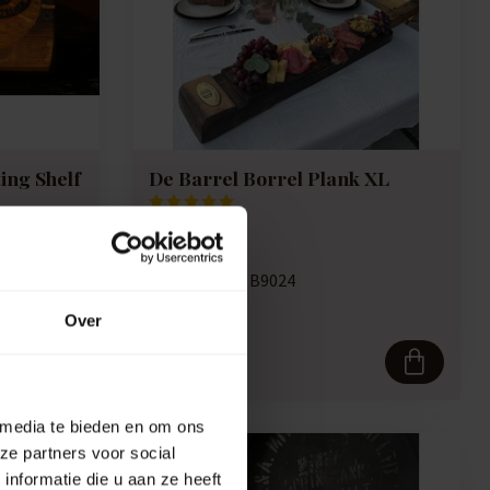
ing Shelf
De Barrel Borrel Plank XL
Artikelcode:
B9024
Compare
Over
107,50
 media te bieden en om ons
ze partners voor social
nformatie die u aan ze heeft