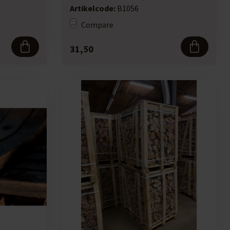
lids y...
Artikelcode:
B1056
Compare
31,50