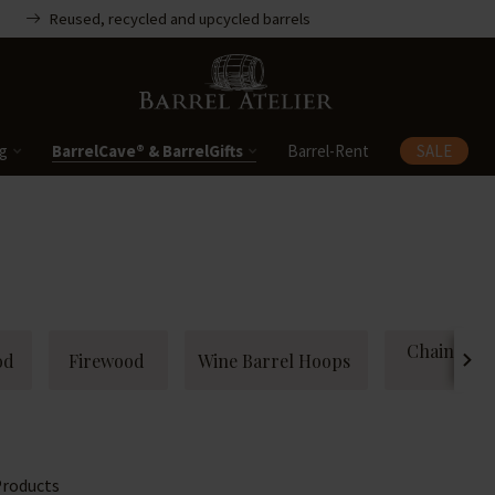
Reused, recycled and upcycled barrels
ng
BarrelCave® & BarrelGifts
Barrel-Rent
SALE
Chains and
od
Firewood
Wine Barrel Hoops
sys
roducts