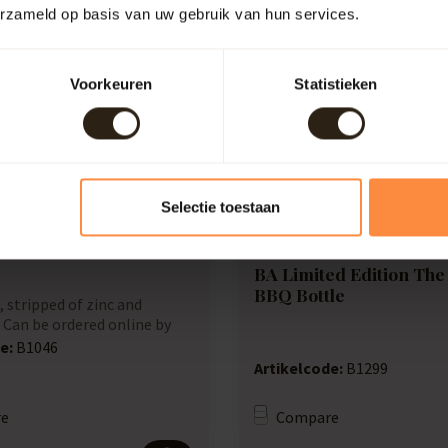
erzameld op basis van uw gebruik van hun services.
Voorkeuren
Statistieken
Selectie toestaan
BA Limited Edition The
BBQ Bottle
, stripped of zinc and
 Can be ordered online by
.
e:
B1046
Artikelcode:
B1299
e
Compare