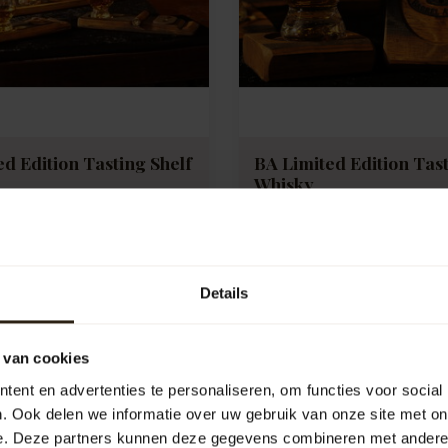
d Edition Tasting Shelf
BA Limited Edition Tast
Whisky
e:
B9002
Artikelcode:
B9007
e
Compare
Details
17,50
 van cookies
ent en advertenties te personaliseren, om functies voor social
. Ook delen we informatie over uw gebruik van onze site met on
e. Deze partners kunnen deze gegevens combineren met andere i