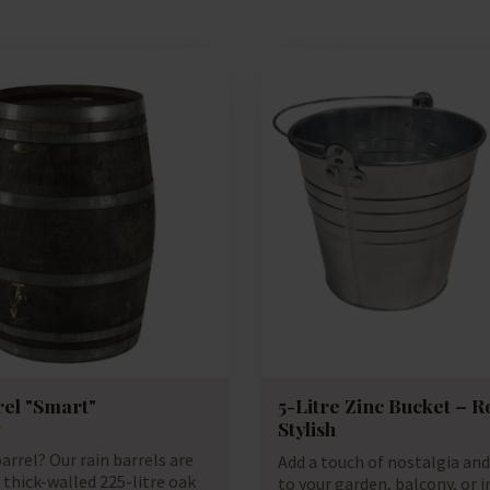
rel "Smart"
5-Litre Zinc Bucket – 
Stylish
barrel? Our rain barrels are
Add a touch of nostalgia and 
thick-walled 225-litre oak
to your garden, balcony, or in