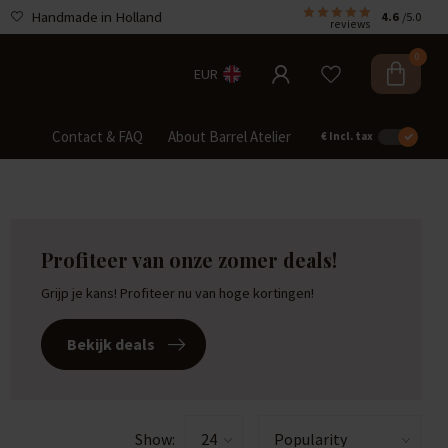
Handmade in Holland
4.6
/5.0
reviews
0
EUR
Contact & FAQ
About Barrel Atelier
€
Incl. tax
Profiteer van onze zomer deals!
Grijp je kans! Profiteer nu van hoge kortingen!
 suspension
Barrel Deco
Events & Tastings
tems
Bekijk deals
Show: