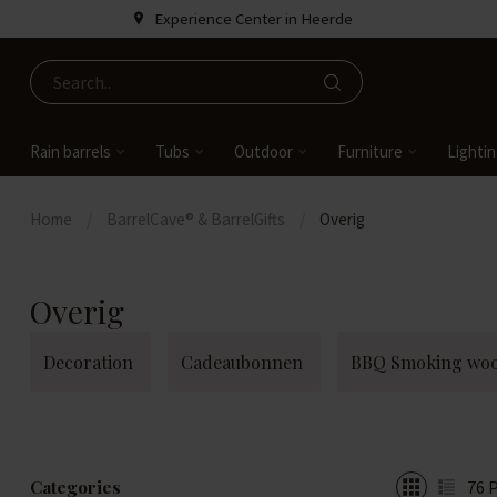
Experience Center in Heerde
Rain barrels
Tubs
Outdoor
Furniture
Lighti
Home
/
BarrelCave® & BarrelGifts
/
Overig
Overig
Decoration
Cadeaubonnen
BBQ Smoking wo
Categories
76
P