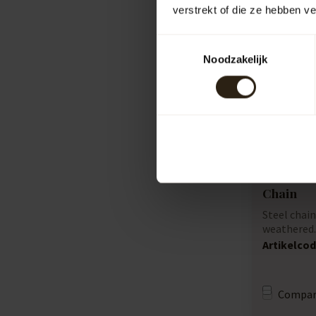
verstrekt of die ze hebben v
Toestemmingsselectie
Noodzakelijk
Chain
Steel chain
weathered.
the metre...
Artikelcod
Compar