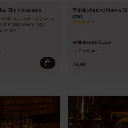
las The Glencairn
Whiskybarrel Staves (B
pcs)
The Glencairn whisky glazen,
met in gegraveerd logo. (
e:
B9015
Artikelcode:
B1229
e
Compare
73,00