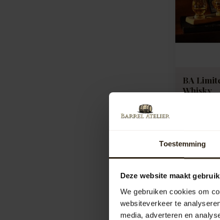
BA Limite
Whisky
Artikelcod
Compar
Toestemming
52,00
Deze website maakt gebruik
We gebruiken cookies om cont
websiteverkeer te analyseren
media, adverteren en analys