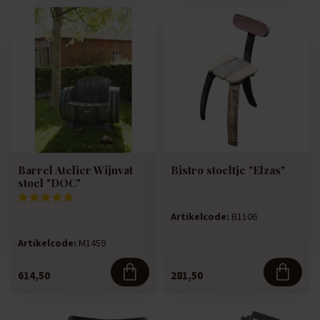
Barrel Atelier Wijnvat
Bistro stoeltje "Elzas"
stoel "DOC"
Artikelcode:
B1106
Artikelcode:
M1459
614,50
281,50