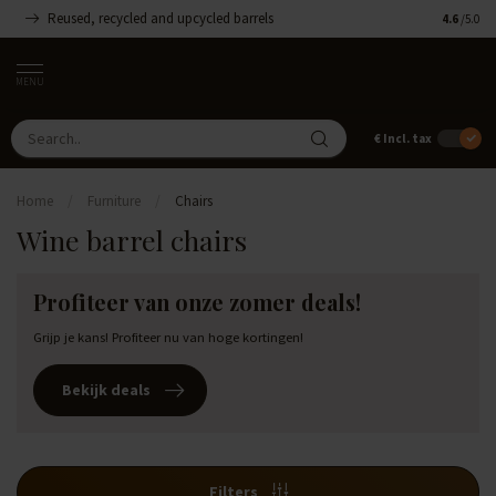
Reused, recycled and upcycled barrels
Handmade
4.6
/5.0
MENU
€
Incl. tax
Home
/
Furniture
/
Chairs
Wine barrel chairs
Profiteer van onze zomer deals!
Grijp je kans! Profiteer nu van hoge kortingen!
Bekijk deals
Filters