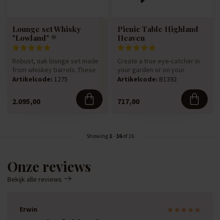
Lounge set Whisky
Picnic Table Highland
"Lowland" ®
Heaven
Robust, oak lounge set made
Create a true eye-catcher in
from whiskey barrels. These
your garden or on your
barrels have contained w...
terrace with this fully hand...
Artikelcode:
1275
Artikelcode:
B1392
2.095,00
717,00
Showing
1
-
16
of 16
Onze reviews
Bekijk alle reviews
Erwin