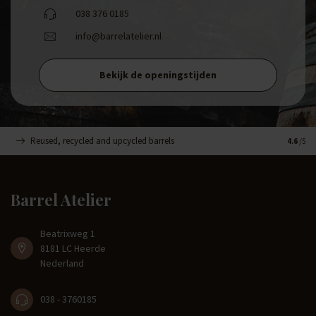
038 376 0185
info@barrelatelier.nl
Bekijk de openingstijden
Reused, recycled and upcycled barrels
Handma
4.6
/5
Barrel Atelier
Beatrixweg 1
8181 LC Heerde
Nederland
038 - 3760185