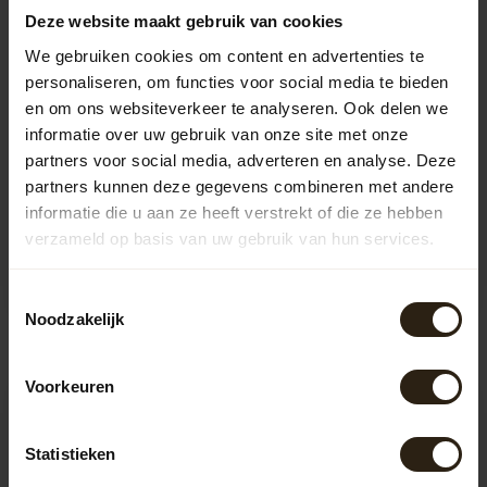
Deze website maakt gebruik van cookies
We gebruiken cookies om content en advertenties te
personaliseren, om functies voor social media te bieden
en om ons websiteverkeer te analyseren. Ook delen we
informatie over uw gebruik van onze site met onze
Barrel Atelier Wijnvat
Barrel Atelier Whisky
partners voor social media, adverteren en analyse. Deze
stoel "DOC" - Copy
Stavechair 'MALT
partners kunnen deze gegevens combineren met andere
DELUXE'
informatie die u aan ze heeft verstrekt of die ze hebben
verzameld op basis van uw gebruik van hun services.
Artikelcode:
M1489
Artikelcode:
B1264
Toestemmingsselectie
614,50
389,50
Noodzakelijk
Voorkeuren
Statistieken