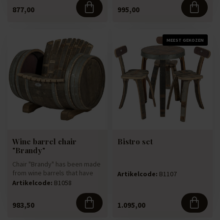
877,00
995,00
MEEST GEKOZEN
Wine barrel chair
Bistro set
"Brandy"
Chair "Brandy" has been made
from wine barrels that have
Artikelcode:
B1107
been naturally weathere...
Artikelcode:
B1058
983,50
1.095,00