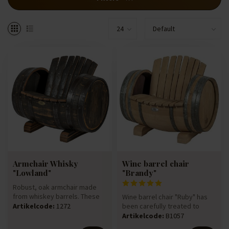
Armchair Whisky
Wine barrel chair
"Lowland"
"Brandy"
Robust, oak armchair made
from whiskey barrels. These
Wine barrel chair "Ruby" has
barrels have contained whi...
been carefully treated to
Artikelcode:
1272
provide a course finish. ...
Artikelcode:
B1057