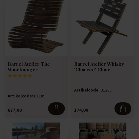
Barrel Atelier The
Barrel Atelier Whisky
Winelounger
'Charred' Chair
Artikelcode:
B1288
Artikelcode:
B1189
877,00
174,00