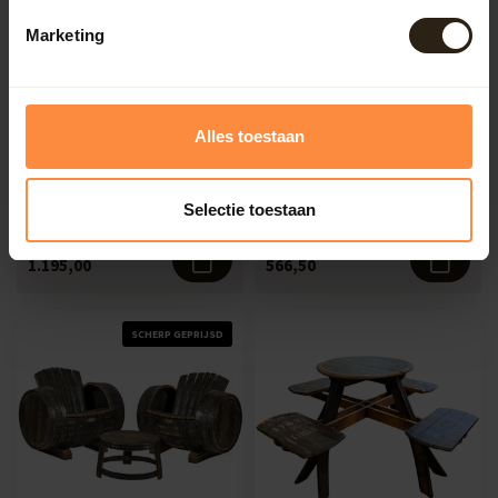
Marketing
Barrel Atelier Whisky
Barrel Atelier Whisky
Alles toestaan
'MALT DELUXE' Set
'Charred' Set
Selectie toestaan
Artikelcode:
B1266
Artikelcode:
B1292
1.195,00
566,50
SCHERP GEPRIJSD