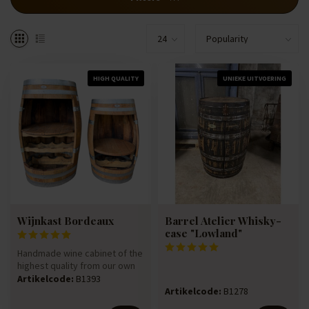
HIGH QUALITY
UNIEKE UITVOERING
Wijnkast Bordeaux
Barrel Atelier Whisky-
case "Lowland"
Handmade wine cabinet of the
highest quality from our own
cooperage. Made from a...
Artikelcode:
B1393
Artikelcode:
B1278