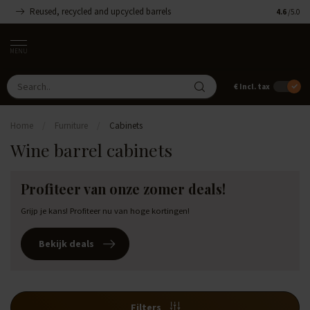
Reused, recycled and upcycled barrels
Handmade
4.6
/5.0
MENU
€
Incl. tax
Home
/
Furniture
/
Cabinets
Wine barrel cabinets
Profiteer van onze zomer deals!
Grijp je kans! Profiteer nu van hoge kortingen!
Bekijk deals
Filters