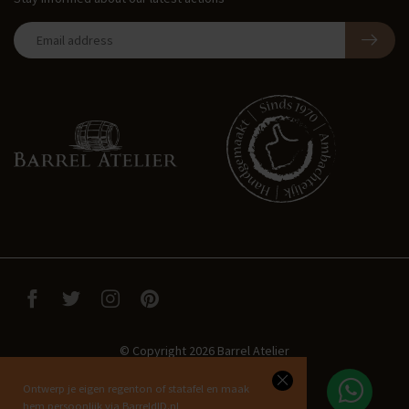
© Copyright 2026 Barrel Atelier
Ontwerp je eigen regenton of statafel en maak
hem persoonlijk via BarreldID.nl