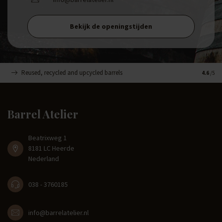
Bekijk de openingstijden
Reused, recycled and upcycled barrels
Handma
4.6
/5
Barrel Atelier
Beatrixweg 1
8181 LC Heerde
Nederland
038 - 3760185
info@barrelatelier.nl