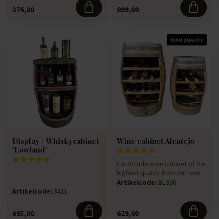
376,00
899,00
HIGH QUALITY
Display / Whiskycabinet
Wine cabinet Alentejo
'Lowland'
Handmade wine cabinet of the
highest quality from our own
cooperage. Made from a...
Artikelcode:
B1396
Artikelcode:
3411
695,00
629,00