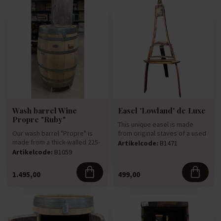
Wash barrel Wine
Easel 'Lowland' de Luxe
Propre "Ruby"
This unique easel is made
Our wash barrel "Propre" is
from original staves of a used
made from a thick-walled 225-
wooden barrel. Each pie...
Artikelcode:
B1471
litre oak wine barrel. ...
Artikelcode:
B1059
1.495,00
499,00