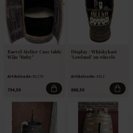
Barrel Atelier Case table
Display / Whiskykast
Wijn "Ruby"
'Lowland' on wheels
Artikelcode:
B1276
Artikelcode:
3412
794,50
888,50