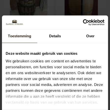
Barrel Atelier Wash
Display / wijnkast
barrel Whisky Propre
"Rosso"
Toestemming
Details
Over
"Lowland"
Artikelcode:
B1197
Deze website maakt gebruik van cookies
Artikelcode:
B1293
We gebruiken cookies om content en advertenties te
1.595,00
1.495,00
personaliseren, om functies voor social media te bieden
en om ons websiteverkeer te analyseren. Ook delen we
informatie over uw gebruik van onze site met onze
partners voor social media, adverteren en analyse. Deze
partners kunnen deze gegevens combineren met andere
informatie die u aan ze heeft verstrekt of die ze hebben
verzameld op basis van uw gebruik van hun services.