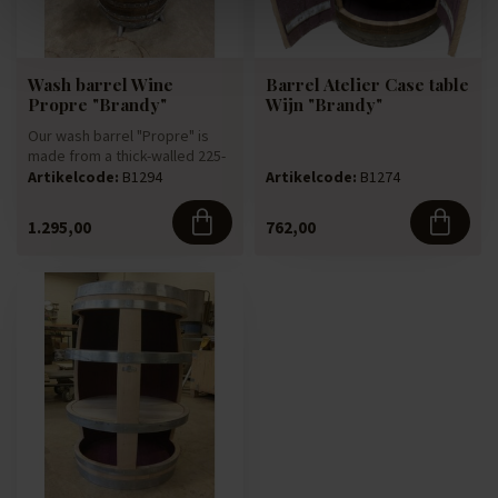
Wash barrel Wine
Barrel Atelier Case table
Propre "Brandy"
Wijn "Brandy"
Our wash barrel "Propre" is
made from a thick-walled 225-
litre oak wine barrel. ...
Artikelcode:
B1294
Artikelcode:
B1274
1.295,00
762,00