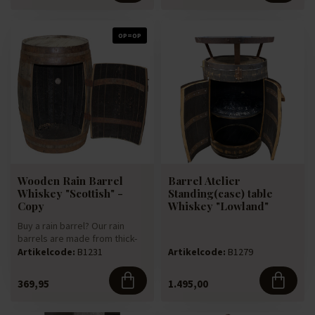
OP=OP
Wooden Rain Barrel
Barrel Atelier
Whiskey "Scottish" -
Standing(case) table
Copy
Whiskey "Lowland"
Buy a rain barrel? Our rain
barrels are made from thick-
walled 225-litre oak win...
Artikelcode:
B1231
Artikelcode:
B1279
369,95
1.495,00