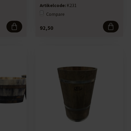
Artikelcode:
K231
Compare
92,50