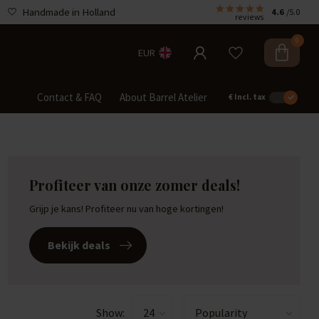
Handmade in Holland
4.6
/5.0
reviews
0
EUR
Contact & FAQ
About Barrel Atelier
€
Incl. tax
Profiteer van onze zomer deals!
Grijp je kans! Profiteer nu van hoge kortingen!
Bekijk deals
Show: