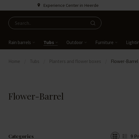
Experience Center in Heerde
Rain barrels
Tubs
Outdoor
Furniture
Lighti
Home
/
Tubs
/
Planters and flower boxes
/
Flower-Barrel
Flower-Barrel
Categories
9
Pr