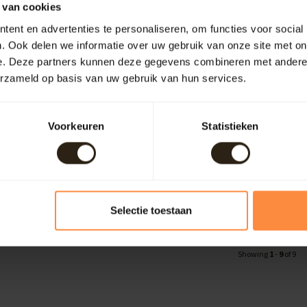
 van cookies
ent en advertenties te personaliseren, om functies voor social
. Ook delen we informatie over uw gebruik van onze site met on
e. Deze partners kunnen deze gegevens combineren met andere i
erzameld op basis van uw gebruik van hun services.
e Big
Skye Vase Small
 handgemaakte kuip van
Prachtige, handgemaakte ku
Voorkeuren
Statistieken
ikenhout. Met zijn slanke
kwaliteit eikenhout. Met zij
.
design en ...
e:
B1387
Artikelcode:
B1389
e
Compare
183,00
Selectie toestaan
Showing
1
-
9
of 9