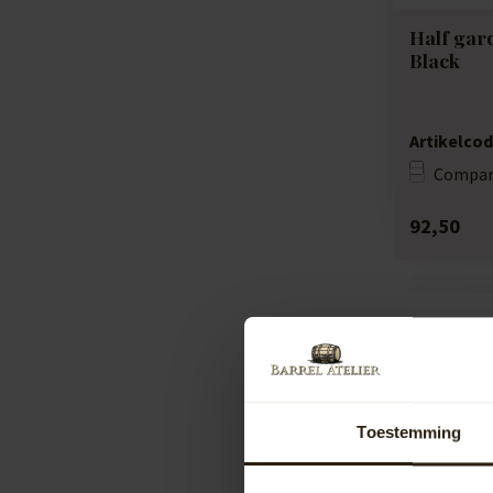
Half gar
Black
Artikelcod
Compar
92,50
Toestemming