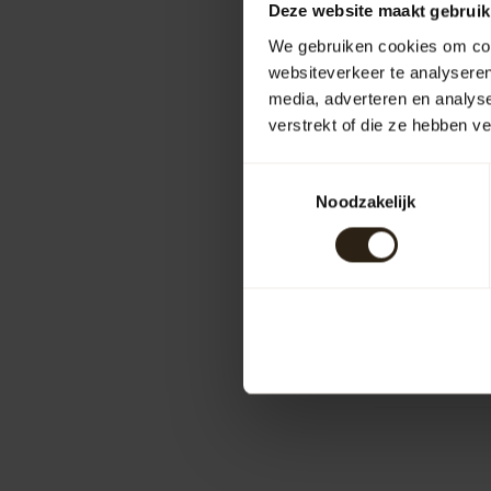
Deze website maakt gebruik
We gebruiken cookies om cont
websiteverkeer te analyseren
media, adverteren en analys
verstrekt of die ze hebben v
Skye Vas
Toestemmingsselectie
Prachtige,
Noodzakelijk
kwaliteit e
design en ..
Artikelcod
Compar
299,00