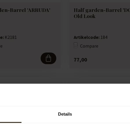
den-Barrel 'ARRUDA'
Half garden-Barrel '
Old Look
e:
K2181
Artikelcode:
184
e
Compare
77,00
Details