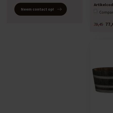
us...
Artikelcod
Neem contact op!
Compar
77,
79,45