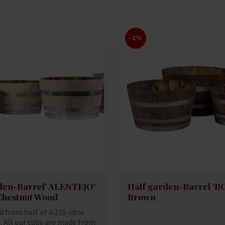
-2%
den-Barrel' ALENTEJO'
Half garden-Barrel 'B
Chestnut Wood
Brown
 from half of a 225-litre
. All our tubs are made from