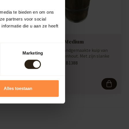
 media te bieden en om ons
ze partners voor social
nformatie die u aan ze heeft
Skye Vase Medium
ip van
Prachtige, handgemaakte kuip van
Marketing
n slanke
kwaliteit eikenhout. Met zijn slanke
design en ...
Artikelcode:
B1388
Compare
243,50
Alles toestaan