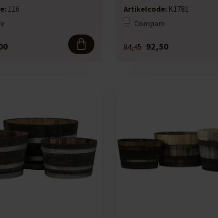
e:
116
Artikelcode:
K1781
e
Compare
00
92,50
94,45