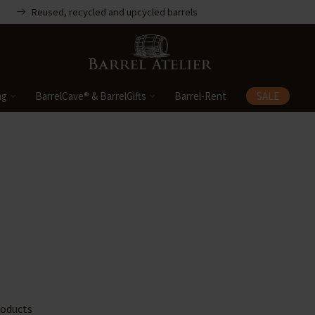
Reused, recycled and upcycled barrels
ng
BarrelCave® & BarrelGifts
Barrel-Rent
SALE
oducts