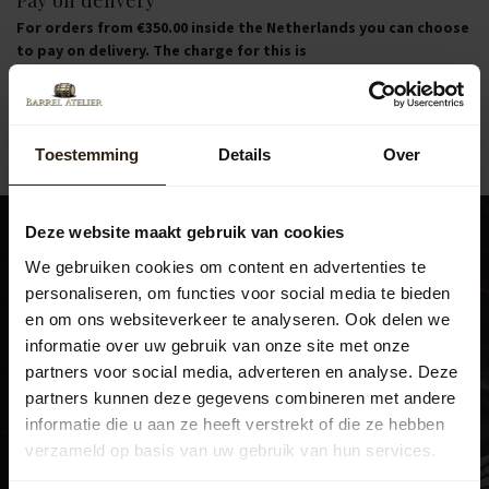
For orders from €350.00 inside the Netherlands you can choose
to pay on delivery. The charge for this is
€75.00 which is the standard delivery charge we pay to our
courier.
Toestemming
Details
Over
Deze website maakt gebruik van cookies
We gebruiken cookies om content en advertenties te
personaliseren, om functies voor social media te bieden
Bezoek ook ons experience
en om ons websiteverkeer te analyseren. Ook delen we
center
informatie over uw gebruik van onze site met onze
partners voor social media, adverteren en analyse. Deze
Beatrixweg 1
,
partners kunnen deze gegevens combineren met andere
8181 LC, Heerde
informatie die u aan ze heeft verstrekt of die ze hebben
038 376 0185
verzameld op basis van uw gebruik van hun services.
info@barrelatelier.nl