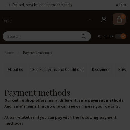
Reused, recycled and upcycled barrels
Handmade
4.6
/5.0
0
MENU
€
Incl. tax
Home
/
Payment methods
About us
General Terms and Conditions
Disclaimer
Privac
Payment methods
Our online shop offers many, different, safe payment methods.
And 'safe' means that no one can see or misuse your details.
At barrelatelier.nl you can pay with the following payment
methods: