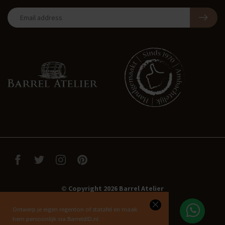
© Copyright 2026 Barrel Atelier
Ontwerp je eigen regenton of statafel en maak
hem persoonlijk via BarreldID.nl