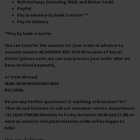
MultiSafepay (including iDEAL and Mister Cash)
PayPal
Pay in advance by bank transfer **
Pay on delivery
**Pay by bank transfer
You can transfer the amount for your order in advance to
account number NL24 RABO 0357 0215 09 in name of Barrel
Atelier (please note: we can only process your order after we
have received payment),
or from abroad:
IBAN: NL04 INGB0105074616
BIC/SEPA:
Do you any further questions? Is anything still unclear? Or?
Then do not hesitate to call our customer service department:
+31 (0)38 3760185 (Monday to Friday between 09.00 and 17.00) or
send an email to
info@barrelatelier.nl
We will be happy to
help!
Pay on delivery