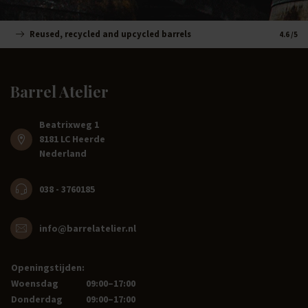
Reused, recycled and upcycled barrels
Handm
4.6
/5
Barrel Atelier
Beatrixweg 1
8181 LC Heerde
Nederland
038 - 3760185
info@barrelatelier.nl
Openingstijden:
Woensdag
09:00–17:00
Donderdag
09:00–17:00