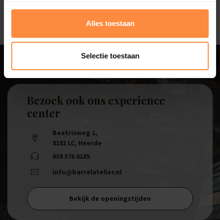
Alles toestaan
Selectie toestaan
Bezoek ook ons experience
center
Beatrixweg 1
,
8181 LC, Heerde
038 376 0185
info@barrelatelier.nl
Bekijk de openingstijden