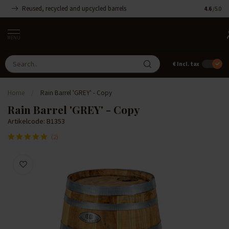
Reused, recycled and upcycled barrels
Handmade
4.6
/5.0
MENU
€
Incl. tax
Home
/
Rain Barrel 'GREY' - Copy
Rain Barrel 'GREY' - Copy
Artikelcode: B1353
(2)