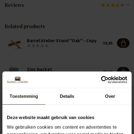
Reviews
Related products
Barrel Atelier Stand "Oak" - Copy
39,95
Zinc bucket
23,50
Toestemming
Details
Over
Vragen over dit product?
Neem gerust contact op met onze klantenservice op
info@barrelatelier.nl
of
038 - 3760185
. We helpen je graag!
Deze website maakt gebruik van cookies
We gebruiken cookies om content en advertenties te