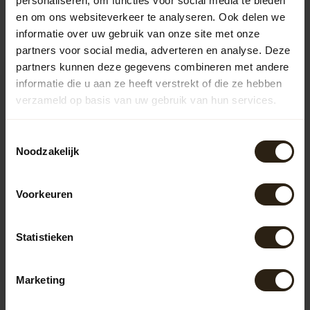
personaliseren, om functies voor social media te bieden
Recently viewed
en om ons websiteverkeer te analyseren. Ook delen we
informatie over uw gebruik van onze site met onze
partners voor social media, adverteren en analyse. Deze
partners kunnen deze gegevens combineren met andere
informatie die u aan ze heeft verstrekt of die ze hebben
verzameld op basis van uw gebruik van hun services.
Toestemmingsselectie
Noodzakelijk
Voorkeuren
Rain Barrel 'GREY' -
Copy
Statistieken
Artikelcode:
B1353
Marketing
182,00