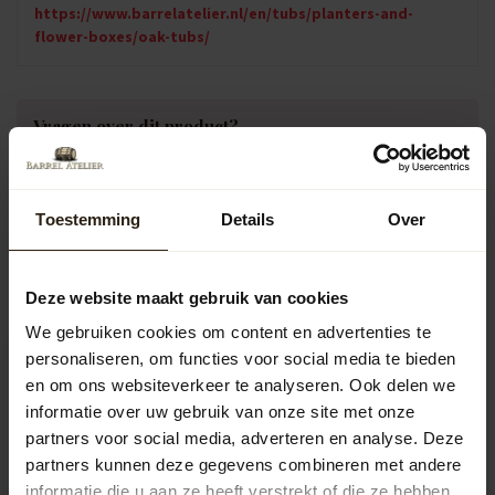
https://www.barrelatelier.nl/en/tubs/planters-and-
flower-boxes/oak-tubs/
Vragen over dit product?
Neem gerust contact op met onze klantenservice op
info@barrelatelier.nl
of
038 - 3760185
. We helpen je graag!
Toestemming
Details
Over
Recently viewed
Deze website maakt gebruik van cookies
We gebruiken cookies om content en advertenties te
personaliseren, om functies voor social media te bieden
en om ons websiteverkeer te analyseren. Ook delen we
informatie over uw gebruik van onze site met onze
partners voor social media, adverteren en analyse. Deze
partners kunnen deze gegevens combineren met andere
informatie die u aan ze heeft verstrekt of die ze hebben