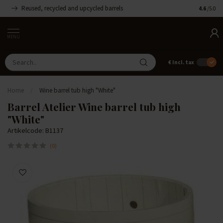
Reused, recycled and upcycled barrels
Handmade
4.6
/5.0
MENU
€
Incl. tax
Home
/
Wine barrel tub high "White"
Barrel Atelier Wine barrel tub high
"White"
Artikelcode: B1137
(0)