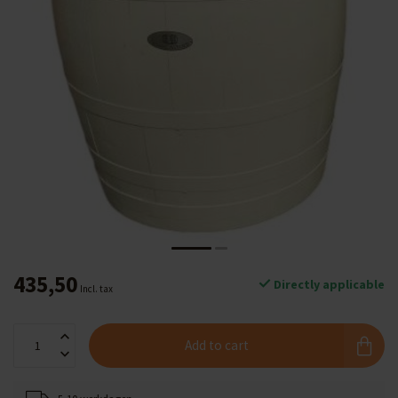
435,50
Directly applicable
Incl. tax
Add to cart