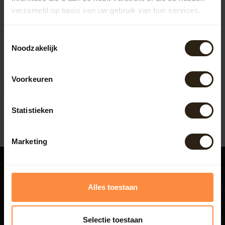
verzameld op basis van uw gebruik van hun services.
Barrel Atelier Wine
barrel tub high"White"
Toestemmingsselectie
Noodzakelijk
Artikelcode:
B1137
Voorkeuren
435,50
Statistieken
Marketing
Alles toestaan
Bezoek ook ons experience
center
Selectie toestaan