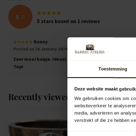
5
/
5
5
stars based on
1
reviews
Ronny
Posted on 26 January 2024 at 17:38
Zeer mooi kuipje. Ideaal om een plantje in te zetten. Mo
Top!
Toestemming
Deze website maakt gebruik
Recently viewed
We gebruiken cookies om cont
websiteverkeer te analyseren
media, adverteren en analys
verstrekt of die ze hebben v
Toestemmingsselectie