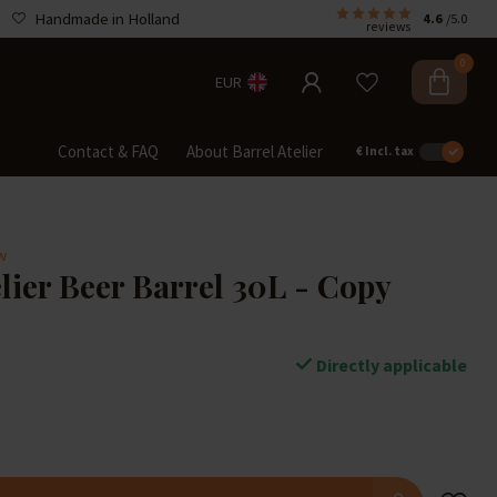
Handmade in Holland
4.6
/5.0
reviews
0
EUR
Contact & FAQ
About Barrel Atelier
€
Incl. tax
w
elier Beer Barrel 30L - Copy
Directly applicable