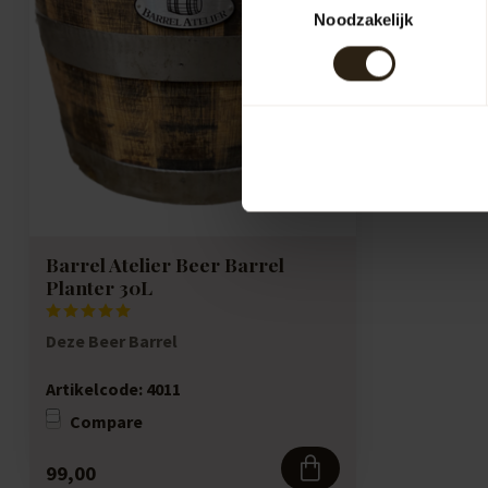
Noodzakelijk
Barrel Atelier Beer Barrel
Planter 30L
Deze Beer Barrel
Artikelcode:
4011
Compare
99,00