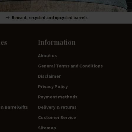
Reused, recycled and upcycled barrels
ies
Information
About us
General Terms and Conditions
Disclaimer
Privacy Policy
Payment methods
& BarrelGifts
Delivery & returns
Customer Service
Sitemap