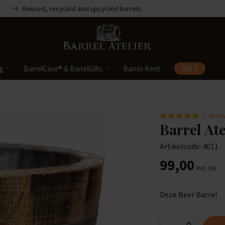
Reused, recycled and upcycled barrels
ng
BarrelCave® & BarrelGifts
Barrel-Rent
SALE
1 revie
Barrel At
Artikelcode: 4011
99,00
Incl. tax
Deze Beer Barrel