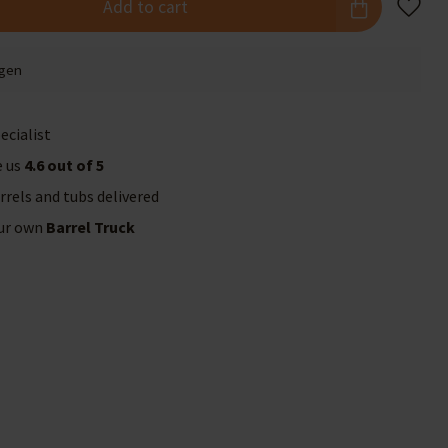
Add to cart
agen
ecialist
e us
4.6 out of 5
rrels and tubs delivered
our own
Barrel Truck