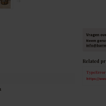
Vragen ove
Neem gerus
info@barrel
Related p
TypeError:
https://www
1