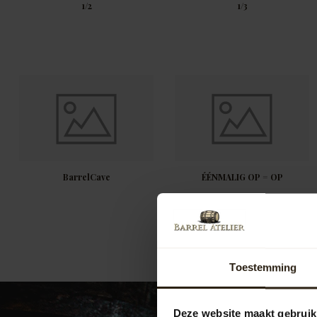
1/2
1/3
BarrelCave
ÉÉNMALIG OP = OP
Toestemming
Deze website maakt gebruik