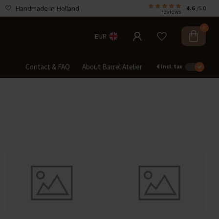
Handmade in Holland
4.6
/5.0
reviews
0
EUR
Contact & FAQ
About Barrel Atelier
€
Incl. tax