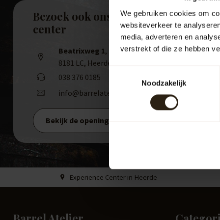
Bezoek ook ons experience
We gebruiken cookies om cont
websiteverkeer te analyseren
center
media, adverteren en analys
verstrekt of die ze hebben v
Beatrixweg 1
,
8181 LC, Heerde
Toestemmingsselectie
038 376 0185
Noodzakelijk
info@barrelatelier.nl
Bekijk de openingstijden
Experience Center in Heerde
Barrel Atelier
Categor