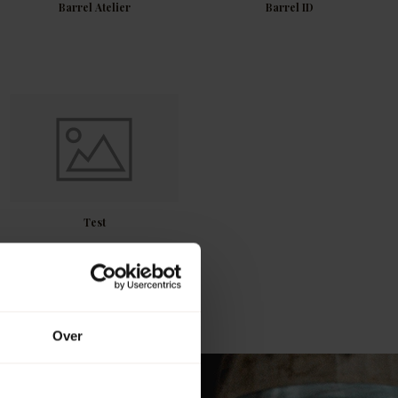
Barrel Atelier
Barrel ID
Test
Over