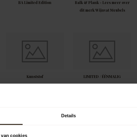
BA Limited Edition
Balk & Plank - Lees meer over
dit merk Wijnvat Meubels
Kunststof
LIMITED / ÉÉNMALIG
Details
 van cookies