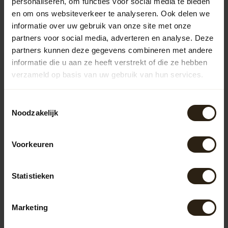
personaliseren, om functies voor social media te bieden
en om ons websiteverkeer te analyseren. Ook delen we
Recently viewed
informatie over uw gebruik van onze site met onze
partners voor social media, adverteren en analyse. Deze
partners kunnen deze gegevens combineren met andere
informatie die u aan ze heeft verstrekt of die ze hebben
verzameld op basis van uw gebruik van hun services.
Toestemmingsselectie
Noodzakelijk
Voorkeuren
Chandelier
"Champagne"
Statistieken
Handcrafted hanging lamp
made from the hoops of
used wine barrels. Before
Artikelcode:
B1094
Marketing
we con...
772,00