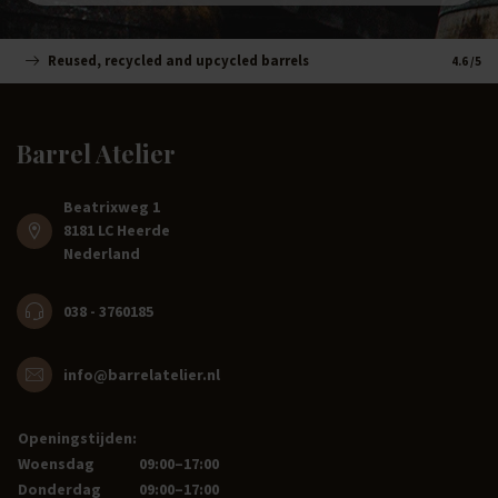
Reused, recycled and upcycled barrels
Handm
4.6
/5
Barrel Atelier
Beatrixweg 1
8181 LC Heerde
Nederland
038 - 3760185
info@barrelatelier.nl
Openingstijden:
Woensdag
09:00–17:00
Donderdag
09:00–17:00