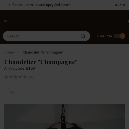
Reused, recycled and upcycled barrels
Handmade
4.6
/5.0
MENU
€
Incl. tax
Home
/
Chandelier "Champagne"
Chandelier "Champagne"
Artikelcode: B1094
(0)