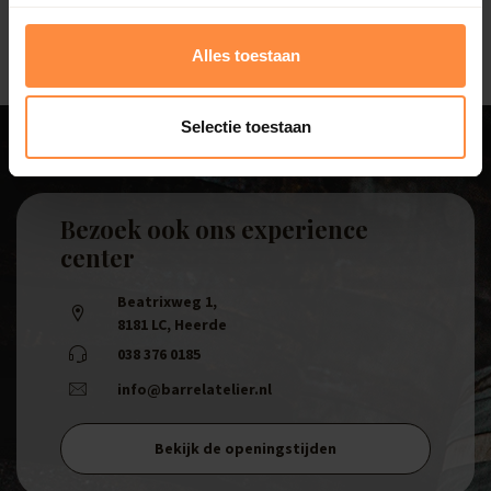
Alles toestaan
Selectie toestaan
Bezoek ook ons experience
center
Beatrixweg 1
,
8181 LC, Heerde
038 376 0185
info@barrelatelier.nl
Bekijk de openingstijden