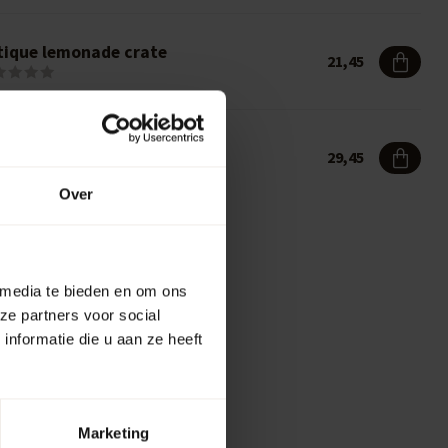
tique lemonade crate
21,45
ate 'Tonetta' with bottles
29,45
Over
 media te bieden en om ons
ze partners voor social
nformatie die u aan ze heeft
Marketing