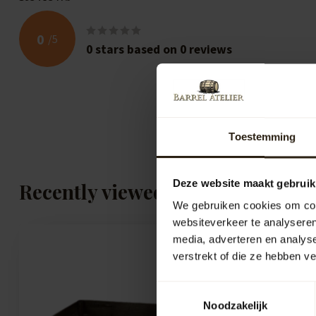
0
/
5
0
stars based on
0
reviews
Toestemming
Deze website maakt gebruik
Recently viewed
We gebruiken cookies om cont
websiteverkeer te analyseren
media, adverteren en analys
verstrekt of die ze hebben v
Toestemmingsselectie
Noodzakelijk