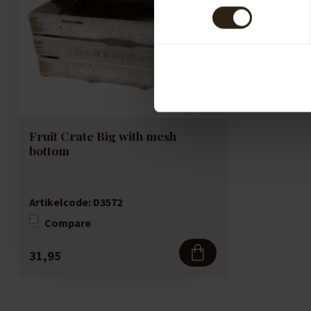
Fruit Crate Big with mesh
bottom
Artikelcode:
D3572
Compare
31,95