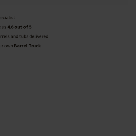
ecialist
e us
4.6 out of 5
rrels and tubs delivered
our own
Barrel Truck