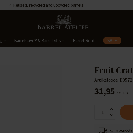
Reused, recycled and upcycled barrels
ng
BarrelCave® & BarrelGifts
Barrel-Rent
SALE
Fruit Cra
Artikelcode: D3572
31,95
Incl. tax
5-10 werkd