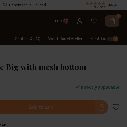
Handmade in Holland
4.6
/5.0
reviews
0
EUR
Contact & FAQ
About Barrel Atelier
€
Incl. tax
te Big with mesh bottom
Directly applicable
Add to cart
agen