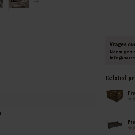
Vragen ove
Neem gerus
info@barrel
Related p
Fru
1
Fru