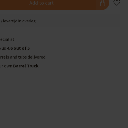
Add to cart
/ levertijd in overleg
ecialist
e us
4.6 out of 5
rrels and tubs delivered
our own
Barrel Truck