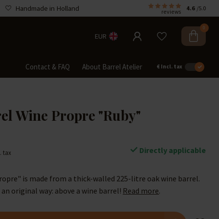
Handmade in Holland
4.6
/5.0
reviews
0
EUR
Contact & FAQ
About Barrel Atelier
€
Incl. tax
el Wine Propre "Ruby"
Directly applicable
. tax
opre" is made from a thick-walled 225-litre oak wine barrel.
an original way: above a wine barrel!
Read more
.