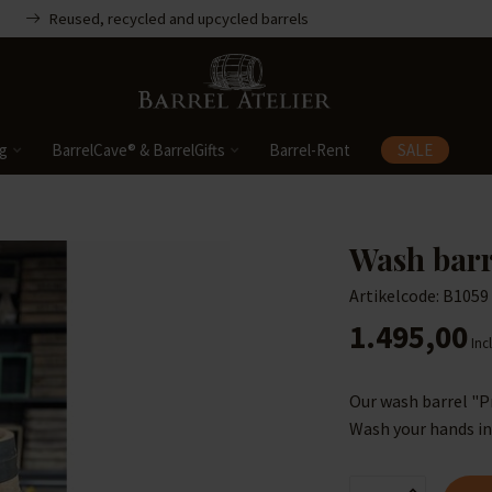
Reused, recycled and upcycled barrels
ng
BarrelCave® & BarrelGifts
Barrel-Rent
SALE
Wash barr
Artikelcode: B1059
1.495,00
Incl
Our wash barrel "Pr
Wash your hands in 