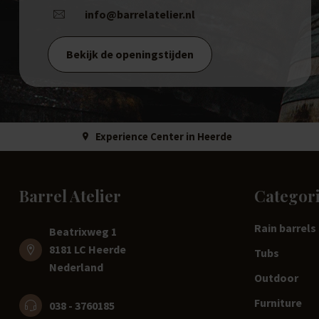
info@barrelatelier.nl
Bekijk de openingstijden
Experience Center in Heerde
Barrel Atelier
Categor
Rain barrels
Beatrixweg 1
8181 LC Heerde
Tubs
Nederland
Outdoor
Furniture
038 - 3760185