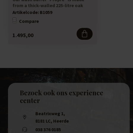
from a thick-walled 225-litre oak
wine barrel. ...
Artikelcode:
B1059
Compare
1.495,00
Bezoek ook ons experience
center
Beatrixweg 1
,
8181 LC, Heerde
038 376 0185