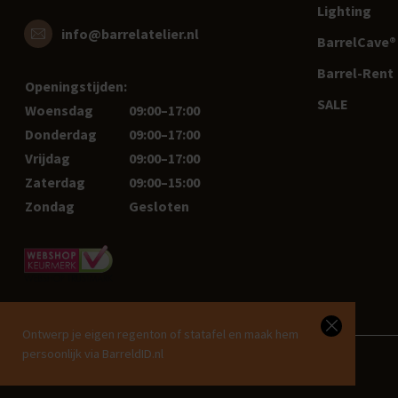
Lighting
info@barrelatelier.nl
BarrelCave® 
Barrel-Rent
Openingstijden:
SALE
Woensdag
09:00–17:00
Donderdag
09:00–17:00
Vrijdag
09:00–17:00
Zaterdag
09:00–15:00
Zondag
Gesloten
Ontwerp je eigen regenton of statafel en maak hem
persoonlijk via BarreldID.nl