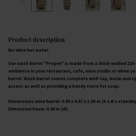
Product description
No wine but water.
Our wash barrel "Propre" is made from a thick-walled 225-l
ambience in your restaurant, cafe, wine studio or when y
barrel. Wash barrel comes complete with tap, basin and sip
access as well as providing a handy store for soap.
Dimensions wine barrel:
0.95 x 0.67 x 1.05 m (h x Ø x standi
Dimension basin:
0.40 m (Ø)