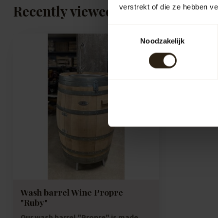
Recently viewed
verstrekt of die ze hebben v
Toestemmingsselectie
Noodzakelijk
Wash barrel Wine Propre
"Ruby"
Our wash barrel "Propre" is made