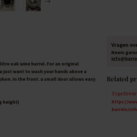
Vragen ove
Neem gerus
info@barrel
itre oak wine barrel. For an original
ou just want to wash your hands above a
Related p
hon. In the front. a small door allows easy
TypeError:
https://www
ng height)
barrels/oth