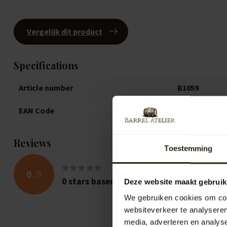
Vergelijk dit product
Specifications
Article number
B1059
EAN Code
871692821059
Reviews
Toestemming
0
/
5
0
stars based on
0
reviews
Deze website maakt gebruik
We gebruiken cookies om cont
websiteverkeer te analyseren
media, adverteren en analys