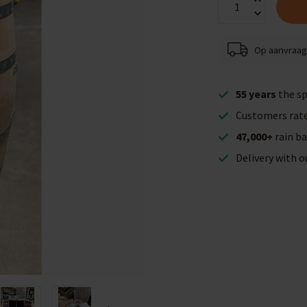
Op aanvraag 
55 years
the sp
Customers rat
47,000+
rain ba
Delivery with 