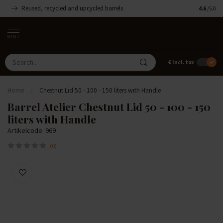
Reused, recycled and upcycled barrels
Handmade
4.6
/5.0
MENU
€
Incl. tax
Home
/
Chestnut Lid 50 - 100 - 150 liters with Handle
Barrel Atelier Chestnut Lid 50 - 100 - 150
liters with Handle
Artikelcode: 969
(0)