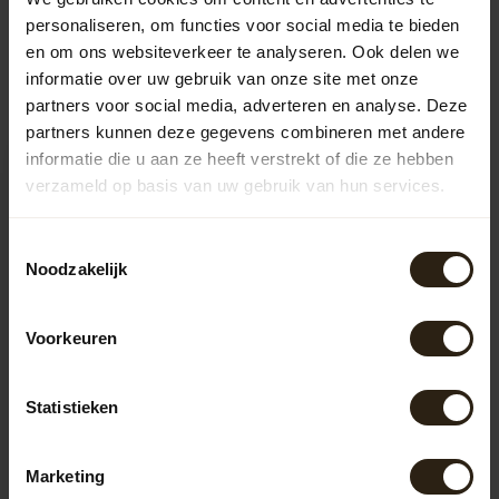
personaliseren, om functies voor social media te bieden
en om ons websiteverkeer te analyseren. Ook delen we
Recently viewed
informatie over uw gebruik van onze site met onze
partners voor social media, adverteren en analyse. Deze
partners kunnen deze gegevens combineren met andere
informatie die u aan ze heeft verstrekt of die ze hebben
verzameld op basis van uw gebruik van hun services.
Toestemmingsselectie
Noodzakelijk
Voorkeuren
Barrel Atelier Chestnut
Lid 50 - 100 - 150 liters
Statistieken
with Handle
Our chestnut barrels and
lids are entirely newly
Marketing
crafted and made from
Artikelcode:
969