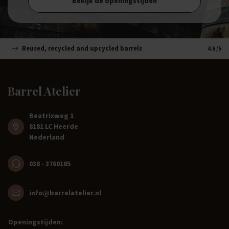
Bekijk de openingstijden
Reused, recycled and upcycled barrels
Handm
4.6
/5
Barrel Atelier
Beatrixweg 1
8181 LC Heerde
Nederland
038 - 3760185
info@barrelatelier.nl
Openingstijden: