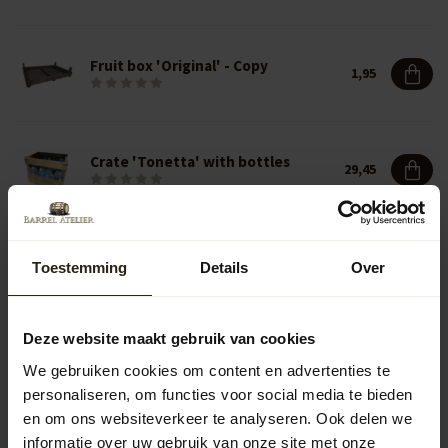
Fruit box 'Original' - Copy
1,95
Crate 'Tonetta' with bottles
29,45
Toestemming
Details
Over
Vragen over dit product?
Neem gerust contact op met onze klantenservice op
info@barrelatelier.nl
of
038 - 3760185
. We helpen je graag!
Deze website maakt gebruik van cookies
We gebruiken cookies om content en advertenties te
Recently viewed
personaliseren, om functies voor social media te bieden
en om ons websiteverkeer te analyseren. Ook delen we
informatie over uw gebruik van onze site met onze