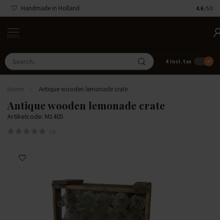
Handmade in Holland
4.6
/5.0
MENU
€
Incl. tax
Home
/
Antique wooden lemonade crate
Antique wooden lemonade crate
Artikelcode: M1405
(0)