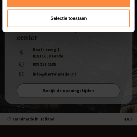
Selectie toestaan
Bezoek ook ons experience
center
Beatrixweg 1
,
8181 LC, Heerde
038 376 0185
info@barrelatelier.nl
Bekijk de openingstijden
Handmade in Holland
4.6
/5