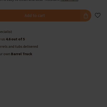
Add to cart
ecialist
e us
4.6 out of 5
rrels and tubs delivered
our own
Barrel Truck