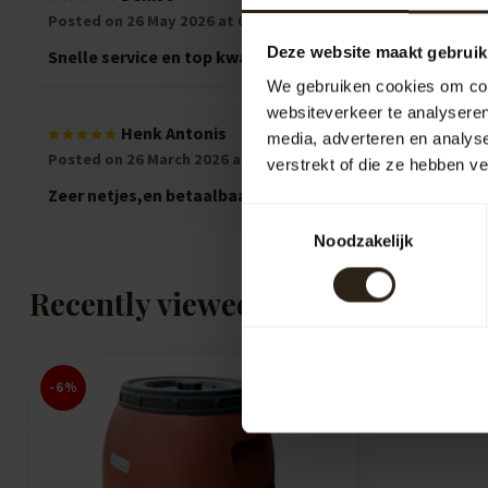
Posted on 26 May 2026 at 03:10
Deze website maakt gebruik
Snelle service en top kwaliteit. Bedankt!
We gebruiken cookies om cont
websiteverkeer te analyseren
Henk Antonis
media, adverteren en analys
Posted on 26 March 2026 at 12:08
verstrekt of die ze hebben v
Zeer netjes,en betaalbaar, bedankt!!
Toestemmingsselectie
Noodzakelijk
Recently viewed
-6%