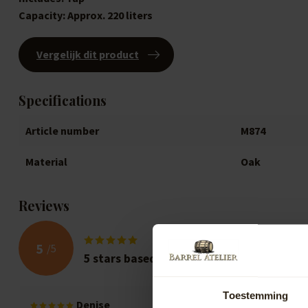
Capacity: Approx. 220 liters
Vergelijk dit product
Specifications
Article number
M874
Material
Oak
Reviews
5
/
5
5
stars based on
2
reviews
Toestemming
Denise