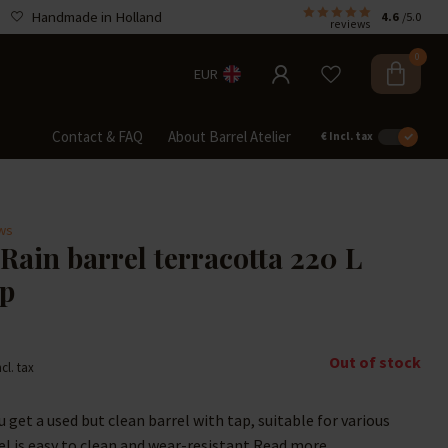
Handmade in Holland
4.6
/5.0
reviews
0
EUR
Contact & FAQ
About Barrel Atelier
€
Incl. tax
ews
Rain barrel terracotta 220 L
pp
Out of stock
ncl. tax
ou get a used but clean barrel with tap, suitable for various
el is easy to clean and wear-resistant
Read more
.