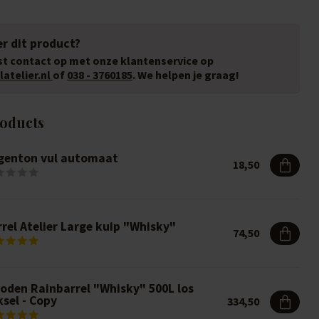
r dit product?
t contact op met onze klantenservice op
atelier.nl
of
038 - 3760185
. We helpen je graag!
roducts
genton vul automaat
18,50
rel Atelier Large kuip "Whisky"
74,50
oden Rainbarrel "Whisky" 500L los
sel - Copy
334,50