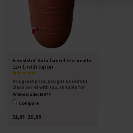
Kunststof Rain barrel terracotta
220 L with tap pp
At a great price, you get a used but
clean barrel with tap, suitable for
various...
Artikelcode:
M874
Compare
29,95
31,95