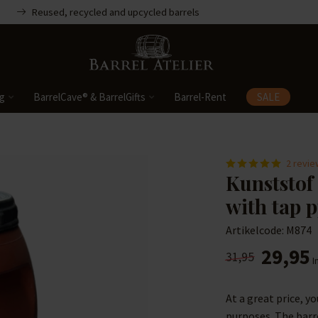
Reused, recycled and upcycled barrels
ng
BarrelCave® & BarrelGifts
Barrel-Rent
SALE
2 revi
Kunststof 
with tap 
Artikelcode: M874
29,95
31,95
I
At a great price, y
purposes. The barr