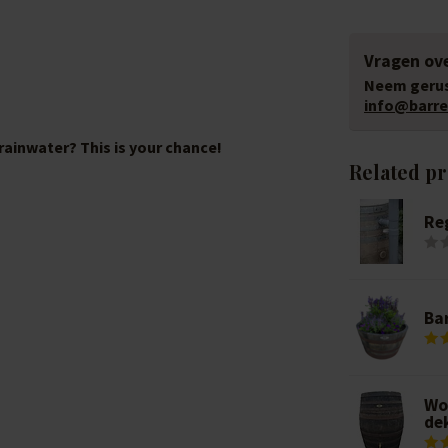
Vragen ove
Neem gerus
info@barrel
 rainwater? This is your chance!
Related p
Re
Bar
Wo
dek