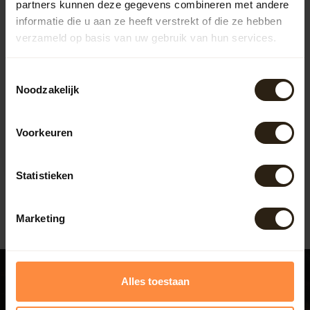
partners kunnen deze gegevens combineren met andere
informatie die u aan ze heeft verstrekt of die ze hebben
verzameld op basis van uw gebruik van hun services.
Toestemmingsselectie
Wine barrel table
Noodzakelijk
"Champagne"
Wine barrel table
handcrafted from used oak
Voorkeuren
wine barrels that have
Artikelcode:
B1003
contributed t...
Statistieken
299,00
Marketing
Alles toestaan