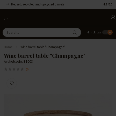
Reused, recycled and upcycled barrels
Handmade
4.6
/5.0
MENU
€
Incl. tax
Home
/
Wine barrel table "Champagne"
Wine barrel table "Champagne"
Artikelcode: B1003
(0)