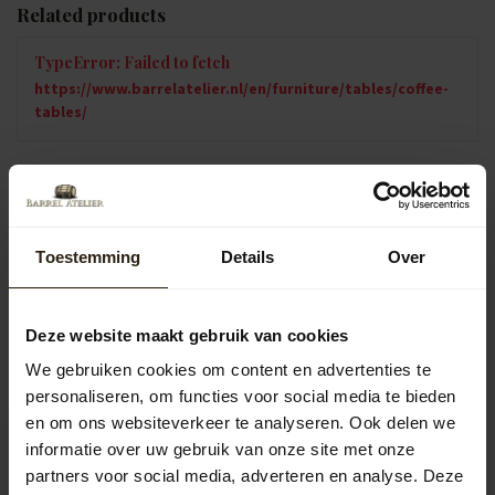
Related products
TypeError: Failed to fetch
https://www.barrelatelier.nl/en/furniture/tables/coffee-
tables/
Vragen over dit product?
Neem gerust contact op met onze klantenservice op
info@barrelatelier.nl
of
038 - 3760185
. We helpen je graag!
Toestemming
Details
Over
Deze website maakt gebruik van cookies
Recently viewed
We gebruiken cookies om content en advertenties te
personaliseren, om functies voor social media te bieden
en om ons websiteverkeer te analyseren. Ook delen we
informatie over uw gebruik van onze site met onze
partners voor social media, adverteren en analyse. Deze