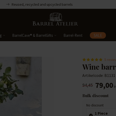
Reused, recycled and upcycled barrels
ng
BarrelCave® & BarrelGifts
Barrel-Rent
SALE
5 revi
Wine barr
Artikelcode: B1131
79,00
94,45
I
Bulk discount
No discount
1 Piece