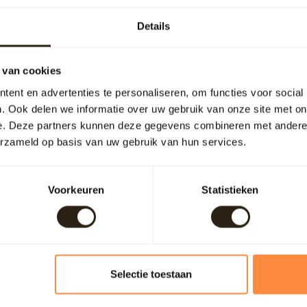
Details
 Ze roken nog naar wijn!
staan 2 " vaste" planten.
 van cookies
ent en advertenties te personaliseren, om functies voor social
. Ook delen we informatie over uw gebruik van onze site met on
e. Deze partners kunnen deze gegevens combineren met andere i
erzameld op basis van uw gebruik van hun services.
oegekomen nog geurend naar wijn
Voorkeuren
Statistieken
 mooie locatie - heerlijke koffie, zeker
Selectie toestaan