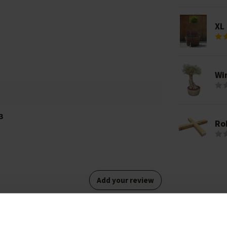
XL
Wi
3
Ro
Add your review