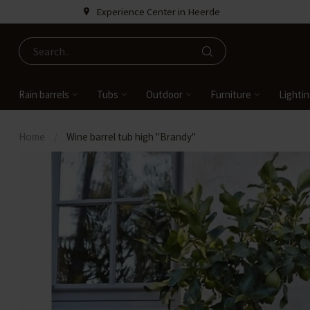
Experience Center in Heerde
Rain barrels
Tubs
Outdoor
Furniture
Lighti
Home
/
Wine barrel tub high "Brandy"