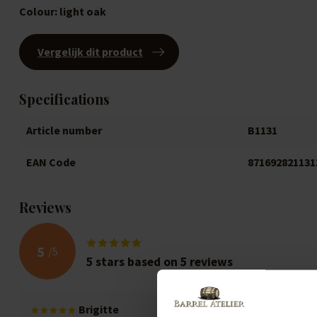
Colour:
light oak
Vergelijk dit product
Specifications
Article number
B1131
EAN Code
871692821131
Reviews
5
/
5
5
stars based on
5
reviews
Brigitte