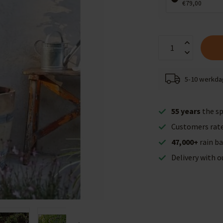
€79,00
5-10 werkd
55 years
the sp
Customers rat
47,000+
rain ba
Delivery with 