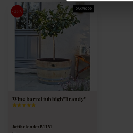
Posted on 31 July 2025 at 22:21
OAK WOOD
-16%
Mooi natuurlijk product. Een eyecatcher in de tuin. He
Sabrina de Bruin
Posted on 31 July 2025 at 16:18
Zulke mooie kuipen. Mijn olijfbomen doen het erg goed.
Wine barrel tub high"Brandy"
Artikelcode:
B1131