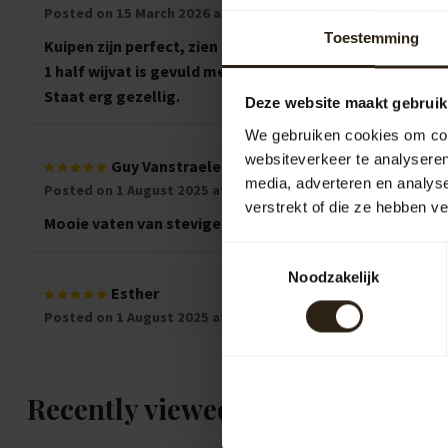
Posted on 15 March 2026 at 18:08
Toestemming
Kuipen zijn perfect, zien er goed uit en héél erg stevig.
1 half wijvat is gevuld met een boompje en in de andere 
Staat erg gezellig.
Deze website maakt gebruik
We gebruiken cookies om cont
websiteverkeer te analyseren
Guy Vanstraelen
media, adverteren en analys
Posted on 1 August 2025 at 10:52
verstrekt of die ze hebben v
Mooie vaten van stevige kwaliteit in perfecte staat t
Toestemmingsselectie
Noodzakelijk
Esther
Posted on 1 August 2025 at 07:57
Supermooie kuipen, ik heb er deze week 4 opgehaald. Ook
een bezoekje waard !!
Recently viewed
H.de Weerd