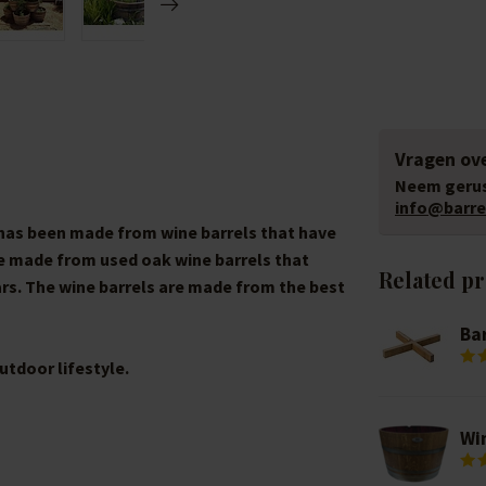
Vragen ove
Neem gerus
info@barrel
" has been made from wine barrels that have
re made from used oak wine barrels that
Related p
rs. The wine barrels are made from the best
Bar
utdoor lifestyle.
Win