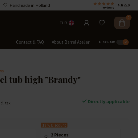
Handmade in Holland
4.6
/5.0
reviews
0
EUR
Contact & FAQ
About Barrel Atelier
€
Incl. tax
ews
el tub high "Brandy"
Directly applicable
ncl. tax
13%
Discount
2 Pieces