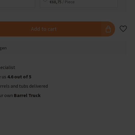
€68,75
/ Piece
Add to cart
agen
ecialist
e us
4.6 out of 5
rrels and tubs delivered
our own
Barrel Truck