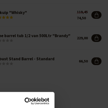
119,45
 kuip "Whisky"
74,50
ne barrel tub 1/2 van 500Ltr "Brandy"
229,00
bust Stand Barrel - Standard
66,50