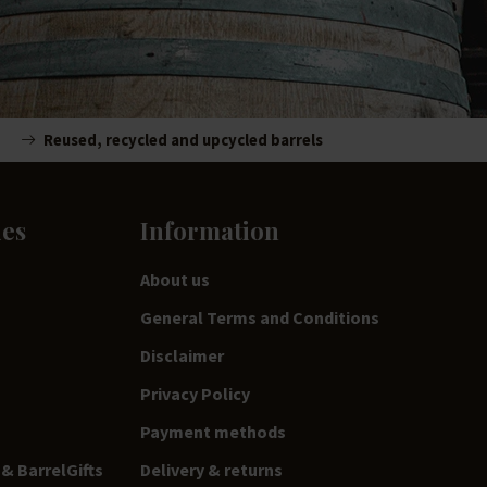
Reused, recycled and upcycled barrels
ies
Information
About us
General Terms and Conditions
Disclaimer
Privacy Policy
Payment methods
& BarrelGifts
Delivery & returns