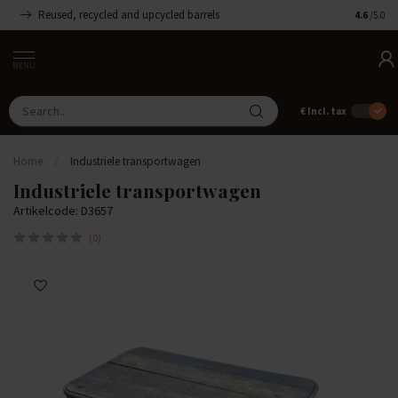
Reused, recycled and upcycled barrels
Handmade
4.6
/5.0
MENU
€
Incl. tax
Home
/
Industriele transportwagen
Industriele transportwagen
Artikelcode: D3657
(0)