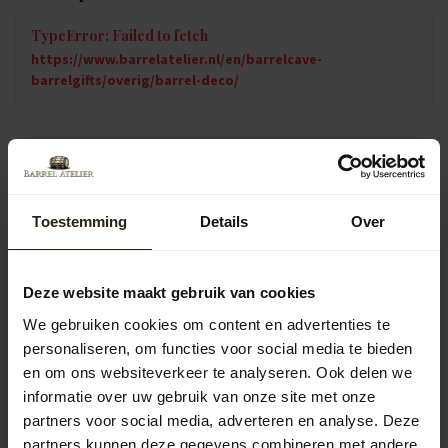
TypeError: Failed to fetch
https://www.barrelatelier.nl/en/barrelcave-
barrelgifts/overig/barrel-deco/
Vragen over dit product?
Neem gerust contact op met onze klantenservice op
info@barrelatelier.nl
of
038 - 3760185
. We helpen je graag!
Toestemming
Details
Over
Recently viewed
Deze website maakt gebruik van cookies
We gebruiken cookies om content en advertenties te
personaliseren, om functies voor social media te bieden
en om ons websiteverkeer te analyseren. Ook delen we
informatie over uw gebruik van onze site met onze
partners voor social media, adverteren en analyse. Deze
partners kunnen deze gegevens combineren met andere