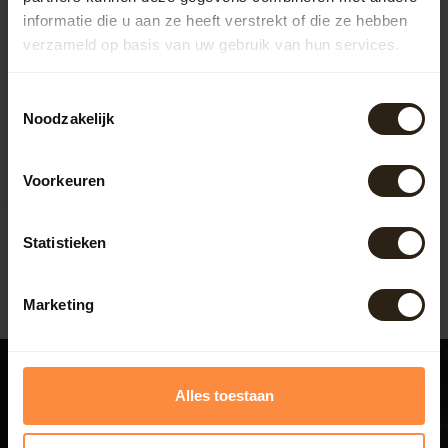
informatie die u aan ze heeft verstrekt of die ze hebben
verzameld op basis van uw gebruik van hun services.
Toestemmingsselectie
Industriele
Noodzakelijk
transportwagen
Deze Oude industriële
transportkar van hout en
Voorkeuren
gietijzer. Prachtig als
Artikelcode:
D3657
salontafe...
299,00
Statistieken
Marketing
Alles toestaan