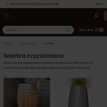
Reused, recycled and upcycled barrels
Handgemaa
4.6
/5.0
MENU
€
Incl. btw
Home
/
Regentonnen
/
Soorten
Soorten regentonnen
Onze houten regentonnen komen in diverse soorten en maten.
Ontdek hieronder alle soorten regentonnen bij Barrel Atelier.