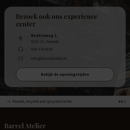
Bezoek ook ons experience
center
Beatrixweg 1
,
8181 LC, Heerde
038 376 0185
info@barrelatelier.nl
Bekijk de openingstijden
Reused, recycled and upcycled barrels
Handge
4.6
/5
Barrel Atelier