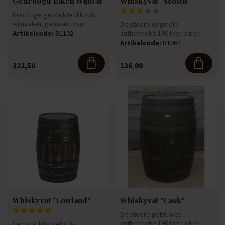
Gedroogd Eiken Wijnvat
Whiskyvat "Scotch"
Prachtige gebruikte dikbuik
wijnvaten, gemaakt van
Dit stoere originele
duurzaam eikenhout. Dit
authentieke 190 liter eiken
Artikelcode:
B1102
prach...
whiskyvat "Scotch" is
Artikelcode:
B1064
getekend ...
322,50
136,00
Whiskyvat "Lowland"
Whiskyvat "Cask"
Dit stoere gebruikte
authentieke 190 liter eiken
Een prachtig gebruikt