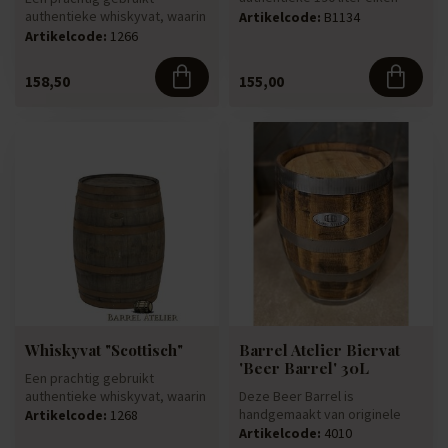
whiskyvat "Cask" is getekend
authentieke whiskyvat, waarin
Artikelcode:
B1134
do...
whisky soms wel 25-30 jaar h...
Artikelcode:
1266
158,50
155,00
Whiskyvat "Scottisch"
Barrel Atelier Biervat
'Beer Barrel' 30L
Een prachtig gebruikt
authentieke whiskyvat, waarin
Deze Beer Barrel is
whisky soms wel 25-30 jaar h...
handgemaakt van originele
Artikelcode:
1268
gebruikte eiken houten duigen
Artikelcode:
4010