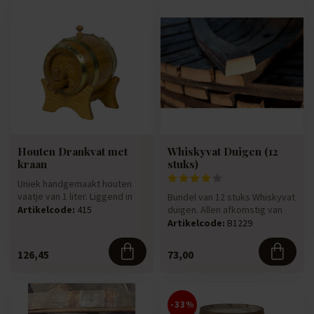
Houten Drankvat met
Whiskyvat Duigen (12
kraan
stuks)
Uniek handgemaakt houten
vaatje van 1 liter. Liggend in
Bundel van 12 stuks Whiskyvat
een houder met een tapkr...
duigen. Allen afkomstig van
Artikelcode:
415
originele gebruikte 19...
Artikelcode:
B1229
126,45
73,00
-33%