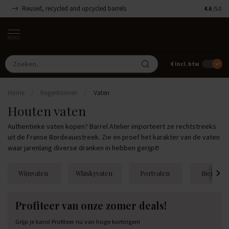
Reused, recycled and upcycled barrels
Handgemaa
4.6
/5.0
MENU
€
Incl. btw
Home
/
Regentonnen
/
Vaten
Houten vaten
Authentieke vaten kopen? Barrel Atelier importeert ze rechtstreeks
uit de Franse Bordeauxstreek. Zie en proef het karakter van de vaten
waar jarenlang diverse dranken in hebben gerijpt!
Wijnvaten
Whiskyvaten
Portvaten
Biervate
Profiteer van onze zomer deals!
Grijp je kans! Profiteer nu van hoge kortingen!