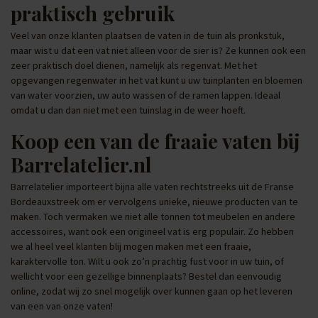
praktisch gebruik
Veel van onze klanten plaatsen de vaten in de tuin als pronkstuk,
maar wist u dat een vat niet alleen voor de sier is? Ze kunnen ook een
zeer praktisch doel dienen, namelijk als regenvat. Met het
opgevangen regenwater in het vat kunt u uw tuinplanten en bloemen
van water voorzien, uw auto wassen of de ramen lappen. Ideaal
omdat u dan dan niet met een tuinslag in de weer hoeft.
Koop een van de fraaie vaten bij
Barrelatelier.nl
Barrelatelier importeert bijna alle vaten rechtstreeks uit de Franse
Bordeauxstreek om er vervolgens unieke, nieuwe producten van te
maken. Toch vermaken we niet alle tonnen tot meubelen en andere
accessoires, want ook een origineel vat is erg populair. Zo hebben
we al heel veel klanten blij mogen maken met een fraaie,
karaktervolle ton. Wilt u ook zo’n prachtig fust voor in uw tuin, of
wellicht voor een gezellige binnenplaats? Bestel dan eenvoudig
online, zodat wij zo snel mogelijk over kunnen gaan op het leveren
van een van onze vaten!