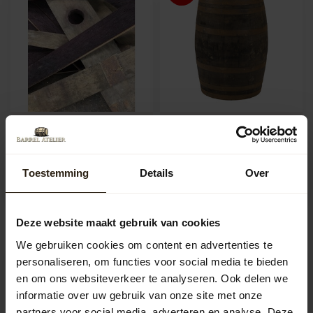
Wijnvat Duigen (12 stuks)
Whiskyvat "Speyside"
Bundel van 12 stuks Wijnvat
Onze whiskyvaten zijn
duigen. Allen afkomstig van
gebruikte en authentieke 190
Toestemming
Details
Over
originele gebruikte 225 ...
liter dikwandige eiken vaten ...
Artikelcode:
B1230
Artikelcode:
159
73,00
99,00
147,45
Deze website maakt gebruik van cookies
We gebruiken cookies om content en advertenties te
-13%
personaliseren, om functies voor social media te bieden
en om ons websiteverkeer te analyseren. Ook delen we
informatie over uw gebruik van onze site met onze
partners voor social media, adverteren en analyse. Deze