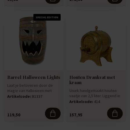
SPECIAL EDITION
Barrel Halloween Lights
Houten Drankvat met
kraan
Laat je betoveren door de
magie van Halloween met
Uniek handgemaakt houten
deze unieke lichten,
vaatje van 2,5 liter. Liggend in
Artikelcode:
B1337
vervaardi...
een houder met een tap...
Artikelcode:
414
119,50
157,95