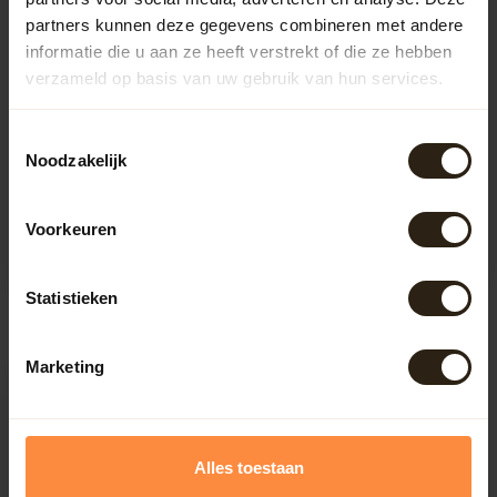
partners kunnen deze gegevens combineren met andere
informatie die u aan ze heeft verstrekt of die ze hebben
verzameld op basis van uw gebruik van hun services.
Wijnvat "Brandy"
Wijnvat in je eigen
Toestemmingsselectie
huisstijl
Onze wijnvaten zijn gebruikte
Noodzakelijk
en authentieke 228 liter
dikwandige eiken wijnvate...
De prijs is een vanaf-prijs.
Artikelcode:
B1041
Voorkeuren
Afmeting: ca.95x57cm
Artikelcode:
B1103
(hxdeksel Ø)
139,00
230,50
159,00
Statistieken
PERSONALISEREN MOGELIJK
Marketing
Alles toestaan