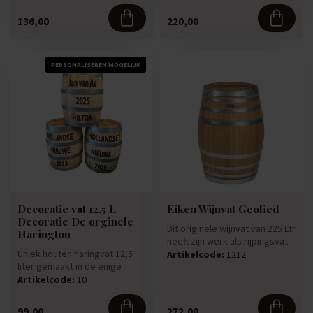
en h...
136,00
220,00
PERSONALISEREN MOGELIJK
Decoratie vat 12,5 L
Eiken Wijnvat Geolied
Decoratie De orginele
Dit originele wijnvat van 225 Ltr
Harington
heeft zijn werk als rijpingsvat
Uniek houten haringvat 12,5
voltooid en ka...
Artikelcode:
1212
liter gemaakt in de enige
machinale kuiperij van Ned...
Artikelcode:
10
99,00
272,00