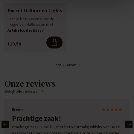
Barrel Halloween Lights
Laat je betoveren door de
magie van Halloween met
deze unieke lichten,
Artikelcode:
B1337
vervaardi...
119,50
Toon
1
-
13
van 13
Onze reviews
Bekijk alle reviews
Erwin
Prachtige zaak!
Prachtige zaak!! Heel blij met het voormalig whisky vat. Deze
gaat dienst doen als cold plunge bad. Grote sortering vaten