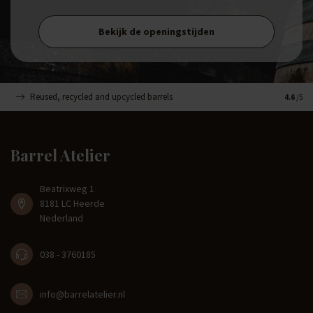
Bekijk de openingstijden
Reused, recycled and upcycled barrels
Handge
4.6
/5
Barrel Atelier
Beatrixweg 1
8181 LC Heerde
Nederland
038 - 3760185
info@barrelatelier.nl