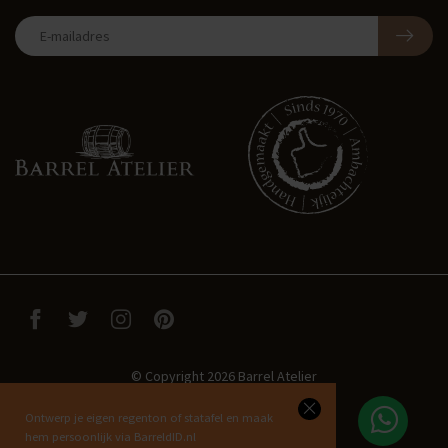
© Copyright 2026 Barrel Atelier
Ontwerp je eigen regenton of statafel en maak
hem persoonlijk via BarreldID.nl