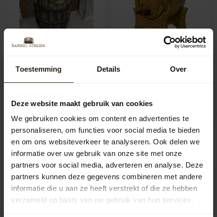
Barrel Atelier Wasvat
Houten Drankvat met
Whisky Propre
kraan
Toestemming
Details
Over
"Lowland"
Uniek handgemaakt houten
Op een originele manier je
vaatje van 2,5 liter. Liggend in
handen wassen boven een
een houder met een tap...
Artikelcode:
414
Deze website maakt gebruik van cookies
authentiek whiskyvat! Whisky...
Artikelcode:
B1293
We gebruiken cookies om content en advertenties te
1.595,00
157,95
personaliseren, om functies voor social media te bieden
en om ons websiteverkeer te analyseren. Ook delen we
informatie over uw gebruik van onze site met onze
partners voor social media, adverteren en analyse. Deze
partners kunnen deze gegevens combineren met andere
informatie die u aan ze heeft verstrekt of die ze hebben
verzameld op basis van uw gebruik van hun services.