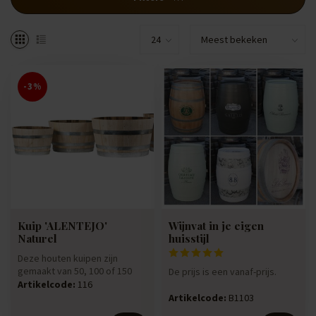
-3%
Kuip 'ALENTEJO'
Wijnvat in je eigen
Naturel
huisstijl
Deze houten kuipen zijn
gemaakt van 50, 100 of 150
De prijs is een vanaf-prijs.
liter houten vaten. Welke
Artikelcode:
116
wee...
Afmeting: ca.95x57cm
Artikelcode:
B1103
(hxdeksel Ø)