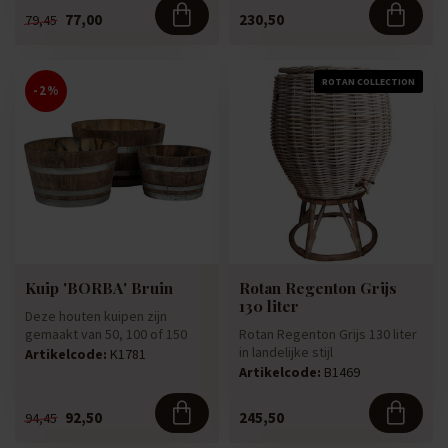
77,00
230,50
79,45
ROTAN COLLECTION
-2%
Kuip 'BORBA' Bruin
Rotan Regenton Grijs
130 liter
Deze houten kuipen zijn
gemaakt van 50, 100 of 150
Rotan Regenton Grijs 130 liter
liter houten vaten. Welke
in landelijke stijl
Artikelcode:
K1781
wee...
Artikelcode:
B1469
92,50
245,50
94,45