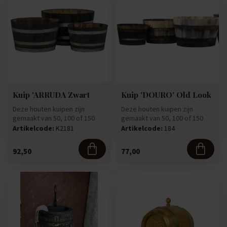
Kuip 'ARRUDA Zwart
Kuip 'DOURO' Old Look
Deze houten kuipen zijn
Deze houten kuipen zijn
gemaakt van 50, 100 of 150
gemaakt van 50, 100 of 150
liter houten vaten. Welke
liter houten vaten. Welke
Artikelcode:
K2181
Artikelcode:
184
wee...
wee...
92,50
77,00