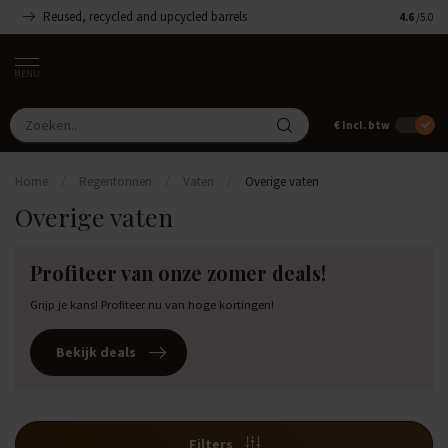
Reused, recycled and upcycled barrels
Handgemaa
4.6
/5.0
MENU
€
Incl. btw
Home
/
Regentonnen
/
Vaten
/
Overige vaten
Overige vaten
Profiteer van onze zomer deals!
Grijp je kans! Profiteer nu van hoge kortingen!
Bekijk deals
Filters