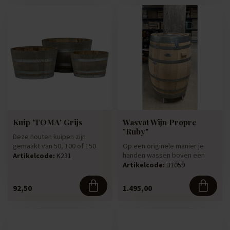
Kuip 'TOMA' Grijs
Wasvat Wijn Propre
"Ruby"
Deze houten kuipen zijn
gemaakt van 50, 100 of 150
Op een originele manier je
liter houten vaten. Welke
handen wassen boven een
Artikelcode:
K231
wee...
origineel wijnvat! Door het h...
Artikelcode:
B1059
92,50
1.495,00