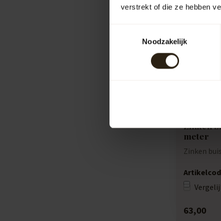
verstrekt of die ze hebben v
Toestemmingsselectie
Noodzakelijk
Zinken b
meter
Zinken bu
Artikelcod
Vergelij
63,00