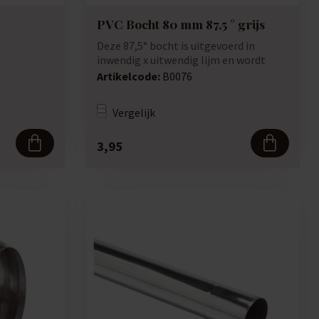
PVC Bocht 80 mm 87,5 ° grijs
Deze 87,5° bocht is uitgevoerd in
inwendig x uitwendig lijm en wordt
gebruikt vo...
Artikelcode:
B0076
Vergelijk
3,95