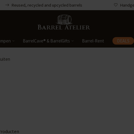
Reused, recycled and upcycled barrels
Handgem
ampen
BarrelCave® & BarrelGifts
Barrel-Rent
DEALS
luiten
roducten