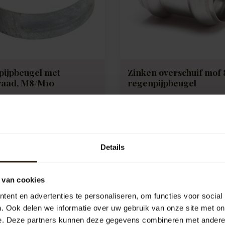
pijpbeugel met
Zinken overschuif mo
raad, M8/M10
regenpijpbeugel
jpbeugel met binnendraad,
Zinken overschuif mof 80m
regenpijpbeugel
e:
B0087
Artikelcode:
B0084
k
Vergelijk
Details
6,95
 van cookies
ent en advertenties te personaliseren, om functies voor social
. Ook delen we informatie over uw gebruik van onze site met on
e. Deze partners kunnen deze gegevens combineren met andere i