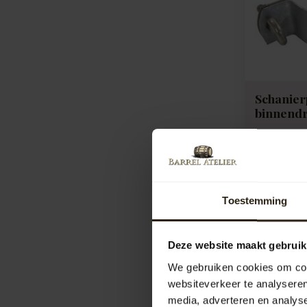
Schanier
binnend
Schanierpi
M8/M10
Artikelcod
Vergelij
Toestemming
7,95
Deze website maakt gebruik
We gebruiken cookies om cont
websiteverkeer te analyseren
media, adverteren en analys