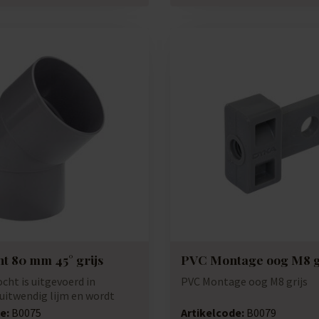
t 80 mm 45° grijs
PVC Montage oog M8 g
cht is uitgevoerd in
PVC Montage oog M8 grijs
 uitwendig lijm en wordt
r...
e:
B0075
Artikelcode:
B0079