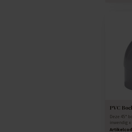
PVC Boch
Deze 45° bo
inwendig x
gebruikt voo
Artikelcod