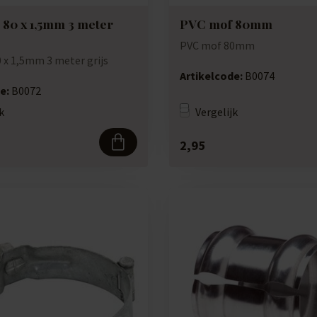
 80 x 1,5mm 3 meter
PVC mof 80mm
PVC mof 80mm
0 x 1,5mm 3 meter grijs
Artikelcode:
B0074
e:
B0072
k
Vergelijk
2,95