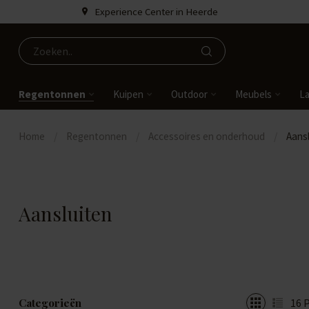
Experience Center in Heerde
Regentonnen
Kuipen
Outdoor
Meubels
L
Home
/
Regentonnen
/
Accessoires en onderhoud
/
Aans
Aansluiten
Categorieën
16
P