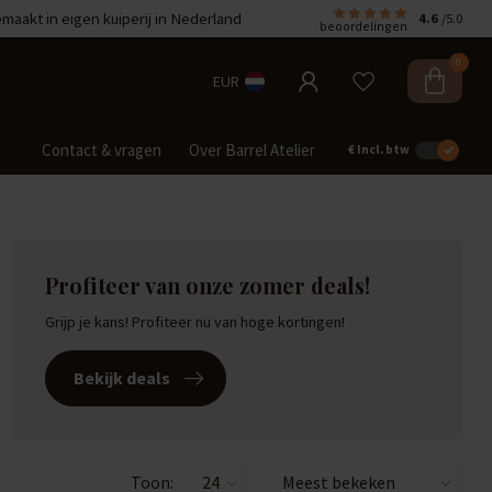
aakt in eigen kuiperij in Nederland
4.6
/5.0
beoordelingen
0
EUR
Contact & vragen
Over Barrel Atelier
€
Incl. btw
Profiteer van onze zomer deals!
Grijp je kans! Profiteer nu van hoge kortingen!
Bekijk deals
Toon: