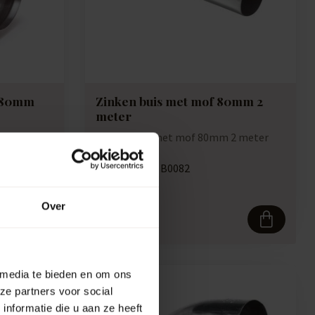
f 80mm
Zinken buis met mof 80mm 2
meter
m
Zinken buis met mof 80mm 2 meter
Artikelcode:
B0082
Vergelijk
Over
43,50
 media te bieden en om ons
ze partners voor social
nformatie die u aan ze heeft