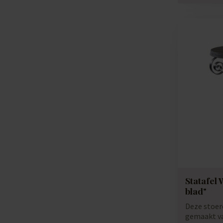
Statafel 
blad"
Deze stoere
gemaakt va