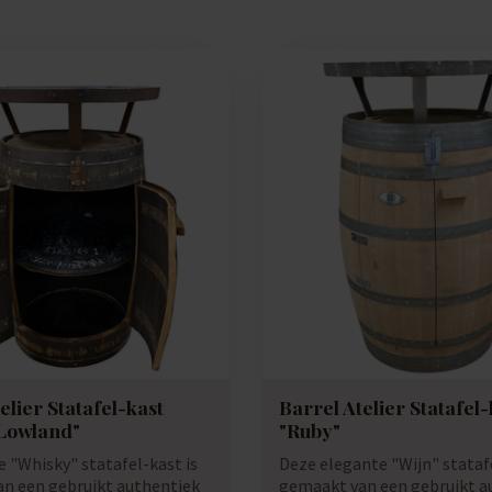
elier Statafel-kast
Barrel Atelier Statafel-
Lowland"
"Ruby"
e "Whisky" statafel-kast is
Deze elegante "Wijn" statafe
n een gebruikt authentiek
gemaakt van een gebruikt a