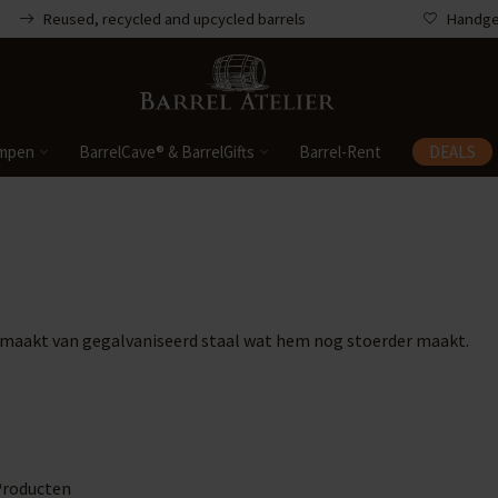
Reused, recycled and upcycled barrels
Handgem
mpen
BarrelCave® & BarrelGifts
Barrel-Rent
DEALS
gemaakt van gegalvaniseerd staal wat hem nog stoerder maakt.
roducten