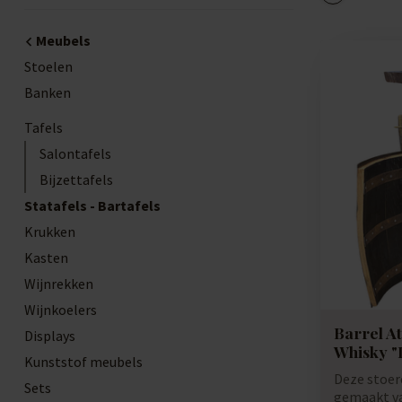
Meubels
Stoelen
Banken
Tafels
Salontafels
Bijzettafels
Statafels - Bartafels
Krukken
Kasten
Wijnrekken
Wijnkoelers
Barrel At
Displays
Whisky "
Kunststof meubels
Deze stoer
Sets
gemaakt va