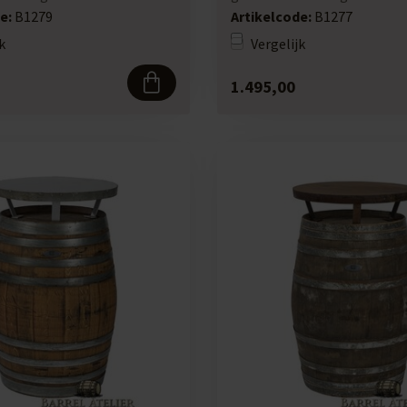
225 li...
e:
B1279
Artikelcode:
B1277
k
Vergelijk
1.495,00