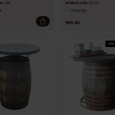
tafelblad....
e:
336
Artikelcode:
B1217
k
Vergelijk
499,00
GRAT