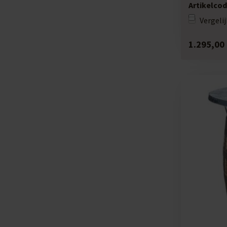
190 liter ...
Artikelcod
Vergelij
1.295,00