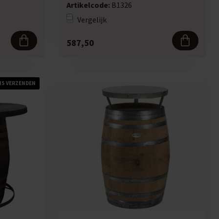
authenti...
Artikelcode:
B1326
Vergelijk
587,50
IS VERZENDEN