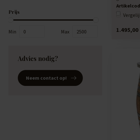
190 li...
Artikelcod
Prijs
Vergelij
1.495,00
Min
Max
Advies nodig?
Neem contact op!