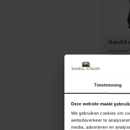
Statafel
De stoere "
gemaakt va
190ltr. whis
Artikelcod
Vergelij
Toestemming
1.395,00
Deze website maakt gebruik
We gebruiken cookies om cont
websiteverkeer te analyseren
media, adverteren en analys