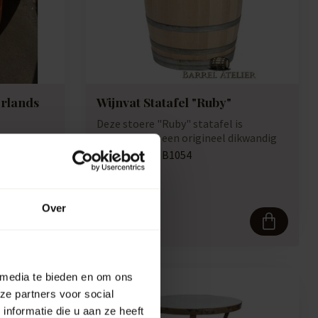
erlands
Wijnvat Statafel "Ruby"
Deze stoere "Ruby" statafel is
gemaakt van een origineel dikwandig
kt van een
eiken 225ltr....
de statafel
Artikelcode:
B1054
Vergelijk
Over
465,50
 media te bieden en om ons
ze partners voor social
nformatie die u aan ze heeft