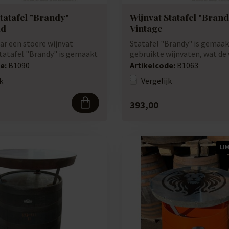
tatafel "Brandy"
Wijnvat Statafel "Bran
ld
Vintage
ar een stoere wijnvat
Statafel "Brandy" is gemaak
Statafel "Brandy" is gemaakt
gebruikte wijnvaten, wat de 
statafel ee...
e:
B1090
Artikelcode:
B1063
k
Vergelijk
393,00
LI