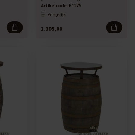
225 li...
Artikelcode:
B1275
Vergelijk
1.395,00