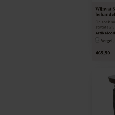
Wijnvat S
behande
Op zoek na
statafel? 
van dikwa...
Artikelcod
Vergelij
465,50