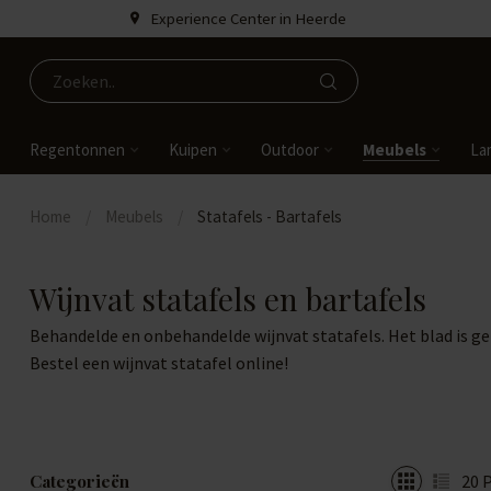
Experience Center in Heerde
Regentonnen
Kuipen
Outdoor
Meubels
La
Home
/
Meubels
/
Statafels - Bartafels
Wijnvat statafels en bartafels
Behandelde en onbehandelde wijnvat statafels. Het blad is 
Bestel een wijnvat statafel online!
Categorieën
20
P