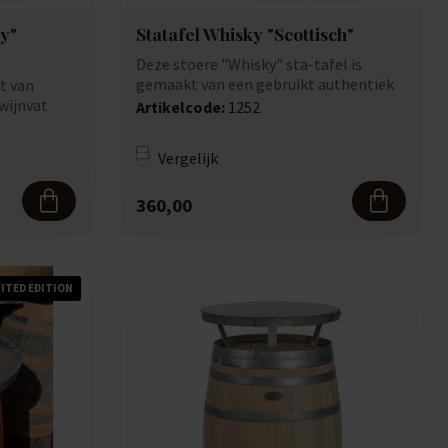
dy"
Statafel Whisky "Scottisch"
Deze stoere "Whisky" sta-tafel is
gemaakt van een gebruikt authentiek
t van
190 liter ...
wijnvat
Artikelcode:
1252
Vergelijk
360,00
MITED EDITION