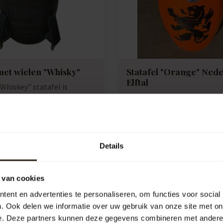
 met wielen "Whisky"
Statafel "Orange" Ned
Elftal
Whiskey" statafel is
n originele authentieke
Statafel "Orange" is gemaa
ke...
gebruikt eiken wijnvat, wat 
e:
B1101
een...
Artikelcode:
B1111
k
Vergelijk
Details
652,00
 van cookies
ent en advertenties te personaliseren, om functies voor social
. Ook delen we informatie over uw gebruik van onze site met on
e. Deze partners kunnen deze gegevens combineren met andere i