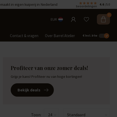
aakt in eigen kuiperij in Nederland
4.6
/5.0
beoordelingen
0
EUR
Contact & vragen
Over Barrel Atelier
€
Incl. btw
Profiteer van onze zomer deals!
Grijp je kans! Profiteer nu van hoge kortingen!
Bekijk deals
Toon: