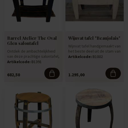
Barrel Atelier The Oval
Wijnvat tafel "Beaujolais"
Glen salontafel
Wijnvat tafel handgemaakt van
Ontdek de ambachtelijkheid
het beste deel uit de stam van
van deze prachtige salontafel,
een half 600 ltr wi...
Artikelcode:
B1002
handgemaakt van origin...
Artikelcode:
B1391
682,50
1.295,00