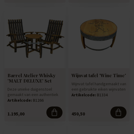
Barrel Atelier Whisky
Wijnvat tafel 'Wine Time'
'MALT DELUXE' Set
Wijnvat tafel handgemaakt van
Deze unieke duigenstoel
een gebruikte eiken wijnvaten
gemaakt van een authentiek
die jarenlang hebb...
Artikelcode:
B1334
gebruikt whiskyvat is naar he...
Artikelcode:
B1266
1.195,00
450,50