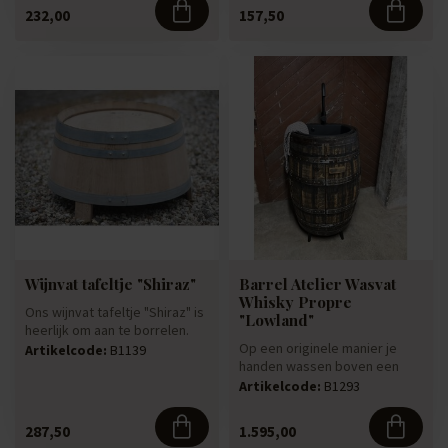
232,00
157,50
Wijnvat tafeltje "Shiraz"
Barrel Atelier Wasvat
Whisky Propre
Ons wijnvat tafeltje "Shiraz" is
"Lowland"
heerlijk om aan te borrelen.
Deze tafel is gema...
Op een originele manier je
Artikelcode:
B1139
handen wassen boven een
authentiek whiskyvat! Whisky...
Artikelcode:
B1293
287,50
1.595,00