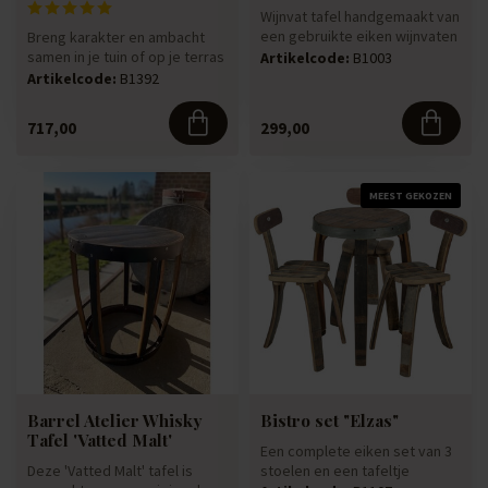
Wijnvat tafel handgemaakt van
een gebruikte eiken wijnvaten
Breng karakter en ambacht
die jarenlang hebben...
samen in je tuin of op je terras
Artikelcode:
B1003
met deze volledig han...
Artikelcode:
B1392
717,00
299,00
MEEST GEKOZEN
Barrel Atelier Whisky
Bistro set "Elzas"
Tafel 'Vatted Malt'
Een complete eiken set van 3
Deze 'Vatted Malt' tafel is
stoelen en een tafeltje