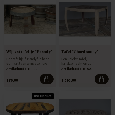
Wijnvat tafeltje "Brandy"
Tafel "Chardonnay"
Het tafeltje "Brandy" is hand
Een unieke tafel,
gemaakt van wijnvaten die
handgemaakt en zelf
door weer en wind op een...
ontworpen van de duigen van
Artikelcode:
B1132
Artikelcode:
B1000
gebruikte 600 ...
176,00
1.695,00
NEW PRODUCT