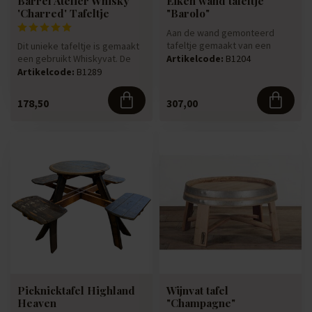
Barrel Atelier Whisky
Eiken wand tafeltje
'Charred' Tafeltje
"Barolo"
Aan de wand gemonteerd
tafeltje gemaakt van een
Dit unieke tafeltje is gemaakt
deksel van een gebruikt
een gebruikt Whiskyvat. De
Artikelcode:
B1204
wijnvat!
duigen zijn aan de bin...
Artikelcode:
B1289
178,50
307,00
Picknicktafel Highland
Wijnvat tafel
Heaven
"Champagne"