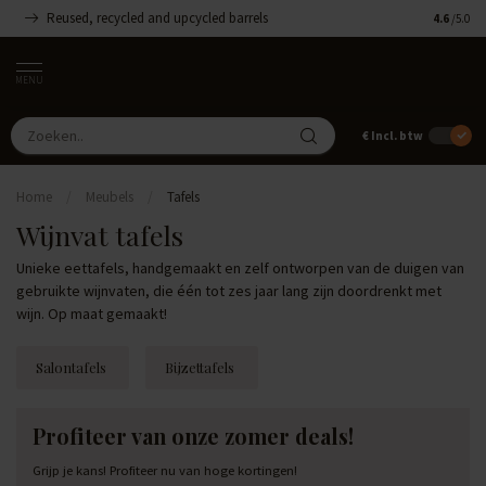
Reused, recycled and upcycled barrels
Handgemaa
4.6
/5.0
MENU
€
Incl. btw
Home
/
Meubels
/
Tafels
Wijnvat tafels
Unieke eettafels, handgemaakt en zelf ontworpen van de duigen van
gebruikte wijnvaten, die één tot zes jaar lang zijn doordrenkt met
wijn. Op maat gemaakt!
Salontafels
Bijzettafels
Profiteer van onze zomer deals!
Grijp je kans! Profiteer nu van hoge kortingen!