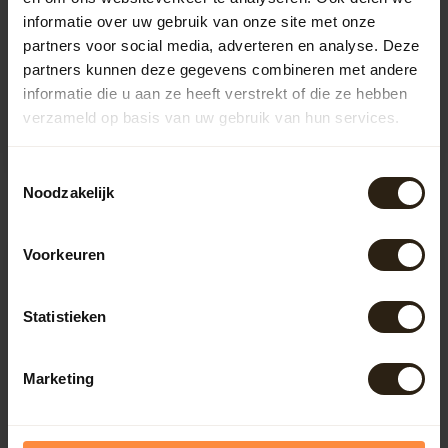
informatie over uw gebruik van onze site met onze
partners voor social media, adverteren en analyse. Deze
Wijnvat tafel "Merlot"
Barrel Atelier Whisky
'Charred' Set ®
partners kunnen deze gegevens combineren met andere
Onze wijnvat tafel "Merlot" is
informatie die u aan ze heeft verstrekt of die ze hebben
heerlijk om aan te borrelen.
Deze unieke set is gemaakt
Deze tafel is gemaak...
van de duigen van een
Artikelcode:
B1061
verzameld op basis van uw gebruik van hun services.
gebruikt Whiskyvat. De duigen
Artikelcode:
B1292
z...
Toestemmingsselectie
336,00
566,50
Noodzakelijk
Voorkeuren
Statistieken
Marketing
Tafeltje Elzas "luxe"
Wijnvat tafeltje "Ruby"