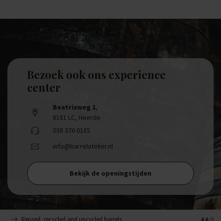
Bezoek ook ons experience
center
Beatrixweg 1
,
8181 LC, Heerde
038 376 0185
info@barrelatelier.nl
Bekijk de openingstijden
Reused, recycled and upcycled barrels
Handge
4.6
/5