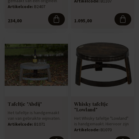
gemaakt van een origineel
handgemaakt van een
Artikelcode:
B1107
gebruikt Whiskyvat. De beh...
authent...
Artikelcode:
B2407
234,00
1.095,00
Tafeltje "Abdij"
Whisky tafeltje
"Lowland"
Het tafeltje is handgemaakt
van van gebruikte wijnvaten.
Het Whisky tafeltje "Lowland"
Wat hem nog stoerder ma...
is handgemaakt. Hiervoor zijn
Artikelcode:
B1071
originele gebruikte ...
Artikelcode:
B1070