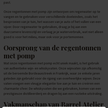
past.
Onze regentonnen met pomp zijn ontworpen om regenwater op te
vangen en te gebruiken voor verschillende doeleinden, zoals het
besproeien van je tuin, het wassen van je auto of het vullen van een
vijver. Door regenwater te gebruiken, draag je bij aan een
duurzamere levensstijl en verlaag je je waterverbruik, wat niet alleen
goed is voor het milieu, maar ook voor je portemonnee.
Oorsprong van de regentonnen
met pomp
Wat onze regentonnen met pomp echt uniek maakt, is het gebruik
van authentieke wijn- en whiskyvaten. Onze wijnvaten zijn afkomstig
uit de beroemde Bordeauxstreek in Frankrijk, waar ze enkele jaren
geleden zijn gebruikt voor de rijping van overheerlijke wijnen. Deze
vaten voegen een vleugje elegantie toe aan je tuin en creëren een
charmante sfeer. De whiskyvaten die we gebruiken, komen van een
prestigieuze distilleerderij en dragen bij aan een rustieke uitstraling.
Vakmanschap van Barrel Atelier