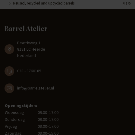
Reused, recycled and upcycled barrels
Handge
4.6
/5
Barrel Atelier
Beatrixweg 1
8181 LC Heerde
Nederland
038 - 3760185
info@barrelatelier.nl
Openingstijden:
Woensdag
09:00–17:00
Donderdag
09:00–17:00
Vrijdag
09:00–17:00
Zaterdag
09:00–15:00