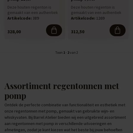
Deze houten regenton is
Deze houten regenton is
gemaakt van een authentiek
gemaakt van een authentiek
eiken wijnvat. De houten
eiken whiskyvat. Deze houten
Artikelcode:
389
Artikelcode:
1269
rege...
...
328,00
312,50
Toon
1
-
2
van 2
Assortiment regentonnen met
pomp
Ontdek de perfecte combinatie van functionaliteit en esthetiek met
onze regentonnen met pomp, gemaakt van gebruikte wijn- en
whiskyvaten. Bij Barrel Atelier bieden wij een uitgebreid assortiment
aan regentonnen met pomp in verschillende uitvoeringen en
afmetingen, zodat je kunt kiezen wat het beste bij jouw behoeften