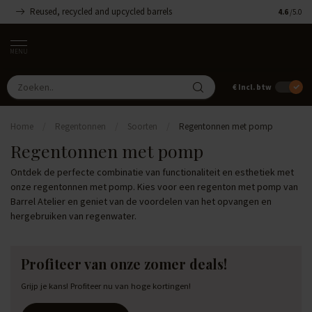
Reused, recycled and upcycled barrels
Handgemaa
4.6
/5.0
MENU
€
Incl. btw
Home
/
Regentonnen
/
Soorten
/
Regentonnen met pomp
Regentonnen met pomp
Ontdek de perfecte combinatie van functionaliteit en esthetiek met
onze regentonnen met pomp. Kies voor een regenton met pomp van
Barrel Atelier en geniet van de voordelen van het opvangen en
hergebruiken van regenwater.
Profiteer van onze zomer deals!
Grijp je kans! Profiteer nu van hoge kortingen!