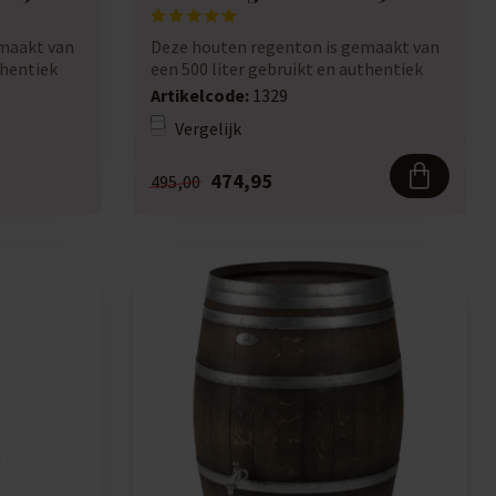
maakt van
Deze houten regenton is gemaakt van
thentiek
een 500 liter gebruikt en authentiek
eiken p...
Artikelcode:
1329
Vergelijk
474,95
495,00