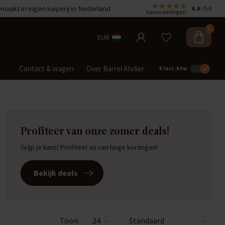
aakt in eigen kuiperij in Nederland
4.6
/5.0
beoordelingen
0
EUR
Contact & vragen
Over Barrel Atelier
€
Incl. btw
Profiteer van onze zomer deals!
Grijp je kans! Profiteer nu van hoge kortingen!
Bekijk deals
Toon: