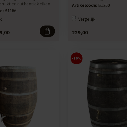
bruikt en authentiek eiken
vat. De...
Artikelcode:
B1260
e:
B1166
k
Vergelijk
9,00
229,00
-10%