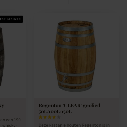
EST GEKOZEN
ky
Regenton 'CLEAR' geolied
50L/100L/150L
an een 190
Deze kastanje houten Regenton is in
n whisky-