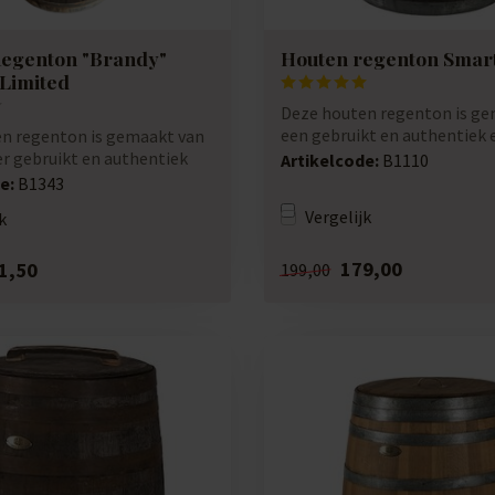
egenton "Brandy"
Houten regenton Smar
 Limited
Deze houten regenton is ge
een gebruikt en authentiek 
n regenton is gemaakt van
wijnvat. De...
er gebruikt en authentiek
Artikelcode:
B1110
e:
B1343
Vergelijk
k
179,00
1,50
199,00