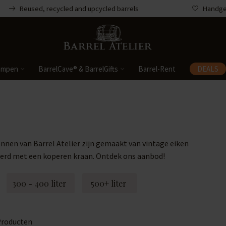
Reused, recycled and upcycled barrels
Handgem
ampen
BarrelCave® & BarrelGifts
Barrel-Rent
DEALS
nen van Barrel Atelier zijn gemaakt van vintage eiken
verd met een koperen kraan. Ontdek ons aanbod!
300 - 400 liter
500+ liter
roducten