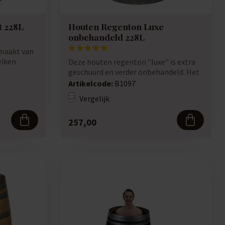
t 228L
Houten Regenton Luxe
onbehandeld 228L
maakt van
eiken
Deze houten regenton "luxe" is extra
geschuurd en verder onbehandeld. Het
kopere...
Artikelcode:
B1097
Vergelijk
257,00