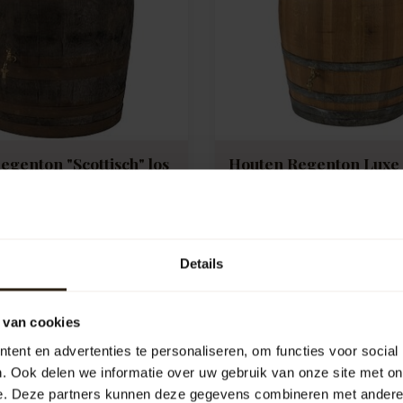
egenton "Scottisch" los
Houten Regenton Luxe
90L
Deze houten regenton "luxe"
geschuurd en behandeld met 
n regenton is gemaakt van
lak.
er gebruikt en authentiek
Artikelcode:
B1074
Let op:...
Details
e:
1215
k
Vergelijk
 van cookies
317,50
ent en advertenties te personaliseren, om functies voor social
. Ook delen we informatie over uw gebruik van onze site met on
e. Deze partners kunnen deze gegevens combineren met andere i