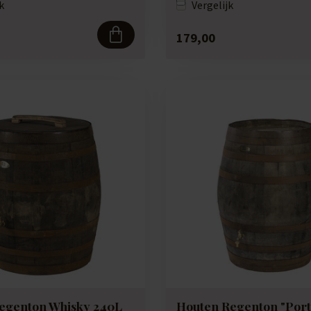
k
Vergelijk
179,00
egenton Whisky 240L
Houten Regenton "Port"