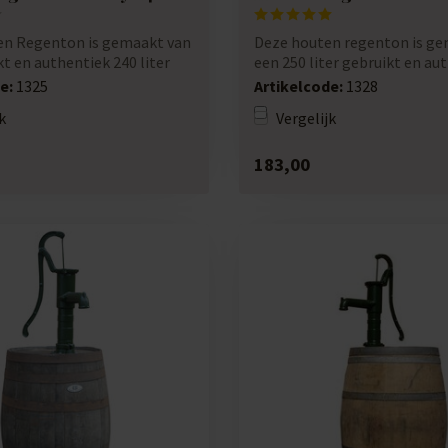
en Regenton is gemaakt van
Deze houten regenton is ge
t en authentiek 240 liter
een 250 liter gebruikt en au
eiken p...
e:
1325
Artikelcode:
1328
k
Vergelijk
183,00