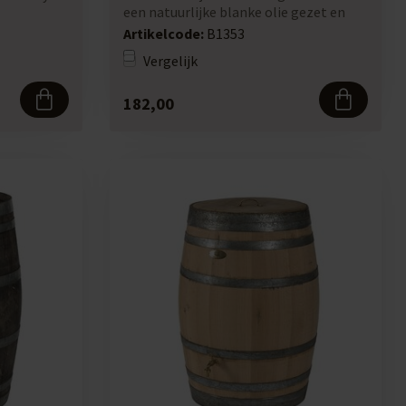
een natuurlijke blanke olie gezet en
past pe...
Artikelcode:
B1353
Vergelijk
182,00