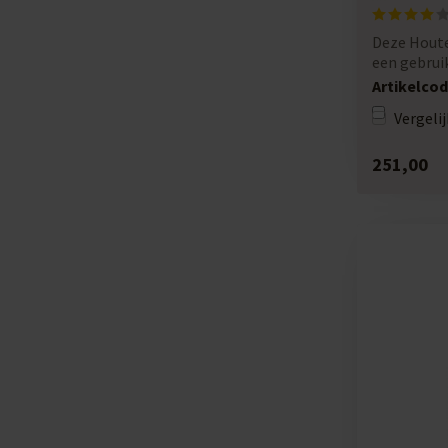
Deze Hout
een gebruik
dikwand...
Artikelcod
Vergelij
251,00