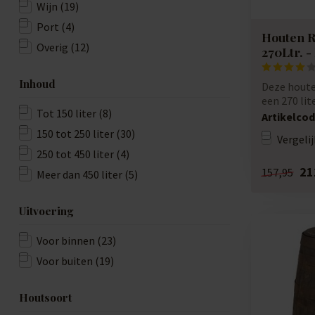
Wijn
(19)
Port
(4)
Houten R
Overig
(12)
270Ltr. -
Inhoud
Deze houte
een 270 lit
Tot 150 liter
(8)
eiken B...
Artikelcod
150 tot 250 liter
(30)
Vergelij
250 tot 450 liter
(4)
21
157,95
Meer dan 450 liter
(5)
Uitvoering
Voor binnen
(23)
Voor buiten
(19)
Houtsoort