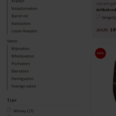
Kranen
van een ge
Vulautomaten
wijnvat....
Artikelcod
Barrel oil
Vergelij
Aansluiten
19
204,95
Losse Hoepels
Vaten
Wijnvaten
34%
Whiskyvaten
Portvaten
Biervaten
Haringvaten
Overige vaten
Type
Whisky
(17)