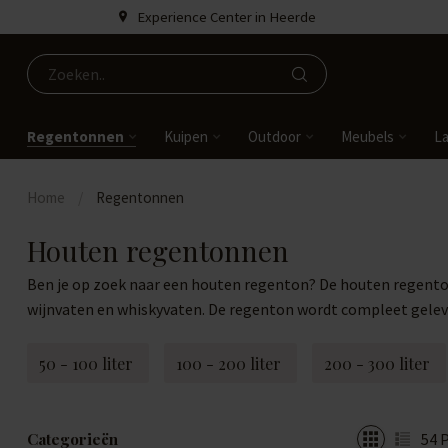
Experience Center in Heerde
Regentonnen
Kuipen
Outdoor
Meubels
L
Home
/
Regentonnen
Houten regentonnen
Ben je op zoek naar een houten regenton? De houten regenton
wijnvaten en whiskyvaten. De regenton wordt compleet gele
50 - 100 liter
100 - 200 liter
200 - 300 liter
Categorieën
54
P