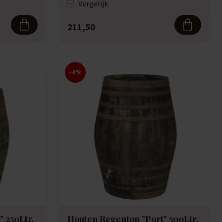
Vergelijk
211,50
-4%
 250Ltr.
Houten Regenton "Port" 500Ltr.