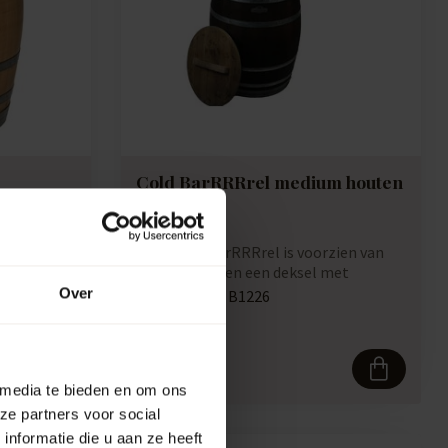
Cold BarRRRrel medium houten
regenton
 is
olie of
Deze Cold BarRRRrel is voorzien van
een kraantje en een deksel met
handvat. Zo k...
Over
Artikelcode:
B1226
Vergelijk
245,00
 media te bieden en om ons
ze partners voor social
nformatie die u aan ze heeft