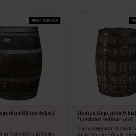
MEEST GEKOZEN
ME
egenton BB los deksel
Houten Regenton Whis
"Lowland Deluxe" 190L
Houten regenton gemaakt v
tige Regenton is gemaakt
ltr authentiek gebruikt eike