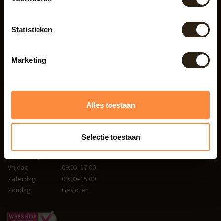
Barrel Atelier
Statistieken
Beatrixweg 1
8181 LC Heerde
Nederland
Marketing
038 - 3760185
Alles toestaan
info@barrelatelier.nl
Openingstijden:
Selectie toestaan
Woensdag
09:00–17:00
Donderdag
09:00–17:00
Vrijdag
09:00–17:00
Zaterdag
09:00–15:00
Zondag
Gesloten