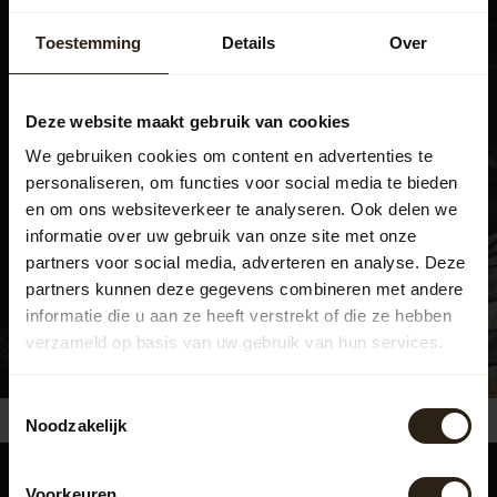
Toestemming
Details
Over
Bezoek ook ons experience
center
Deze website maakt gebruik van cookies
We gebruiken cookies om content en advertenties te
Beatrixweg 1
,
personaliseren, om functies voor social media te bieden
8181 LC, Heerde
en om ons websiteverkeer te analyseren. Ook delen we
038 376 0185
informatie over uw gebruik van onze site met onze
info@barrelatelier.nl
partners voor social media, adverteren en analyse. Deze
partners kunnen deze gegevens combineren met andere
informatie die u aan ze heeft verstrekt of die ze hebben
Bekijk de openingstijden
verzameld op basis van uw gebruik van hun services.
Toestemmingsselectie
Reused, recycled and upcycled barrels
Handge
4.6
/5
Noodzakelijk
Voorkeuren