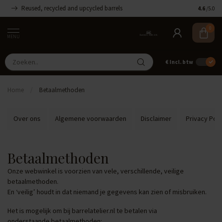
Reused, recycled and upcycled barrels
Handgemaa
4.6
/5.0
0
MENU
€
Incl. btw
Home
/
Betaalmethoden
Over ons
Algemene voorwaarden
Disclaimer
Privacy Poli
Betaalmethoden
Onze webwinkel is voorzien van vele, verschillende, veilige
betaalmethoden.
En ‘veilig’ houdt in dat niemand je gegevens kan zien of misbruiken.
Het is mogelijk om bij barrelatelier.nl te betalen via
onderstaande betaalmethoden: