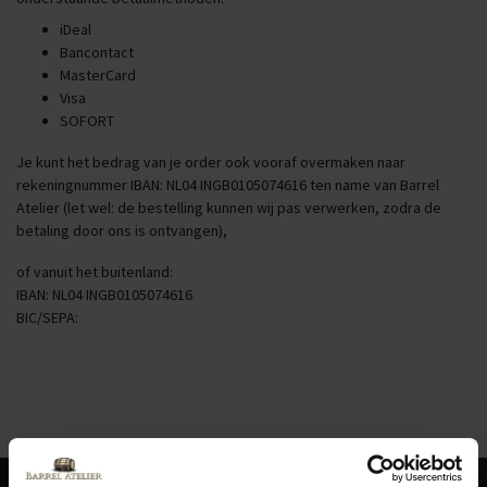
iDeal
Bancontact
MasterCard
Visa
SOFORT
Je kunt het bedrag van je order ook vooraf overmaken naar
rekeningnummer IBAN: NL04 INGB0105074616 ten name van Barrel
Atelier (let wel: de bestelling kunnen wij pas verwerken, zodra de
betaling door ons is ontvangen),
of vanuit het buitenland:
IBAN: NL04 INGB0105074616
BIC/SEPA: