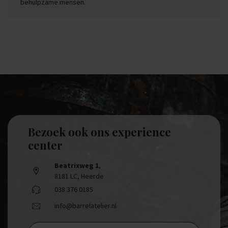
behulpzame mensen.
Bezoek ook ons experience
center
Beatrixweg 1
,
8181 LC, Heerde
038 376 0185
info@barrelatelier.nl