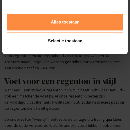
zorgt het ook voor onnodig struikelgevaar. Barrel Atelier biedt u
daarom houten regenton voeten aan in 3 maten:
Small
Alles toestaan
Medium
Large
Selectie toestaan
Small voetstukken zijn geschikt voor regentonnen met een maximale
inhoud van 150 liter. Medium voetstukken kunnen worden gebruikt
voor regentonnen met een inhoud van 190 tot ca. 228 liter. De
grootste maat, Large, kan worden gebruikt voor watertonnen met
een inhoud vanaf ca. 240 liter.
Voet voor een regenton in stijl
Wanneer u een stijlvolle regenton in uw tuin heeft, wilt u daar natuurlijk
ook een matchende voet bij. Al onze regenton voeten zijn
vervaardigd uit authentiek, kwalitatief hout, zodat hij precies past bij
de regenton die u heeft gekozen.
De onderzetter “whisky” heeft zelfs de vintage uitstraling qua kleur,
door de oude verweerde look. De andere voetstukken hebben een