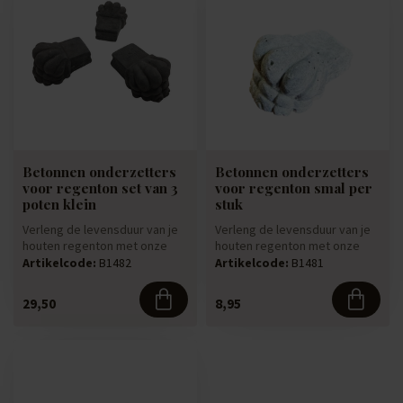
Betonnen onderzetters
Betonnen onderzetters
voor regenton set van 3
voor regenton smal per
poten klein
stuk
Verleng de levensduur van je
Verleng de levensduur van je
houten regenton met onze
houten regenton met onze
betonnen leeuwenpootjes
betonnen leeuwenpootjes
Artikelcode:
B1482
Artikelcode:
B1481
V...
V...
29,50
8,95