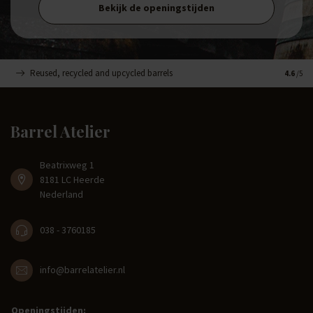
Bekijk de openingstijden
Reused, recycled and upcycled barrels
Handge
4.6
/5
Barrel Atelier
Beatrixweg 1
8181 LC Heerde
Nederland
038 - 3760185
info@barrelatelier.nl
Openingstijden: