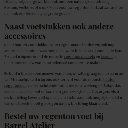
cleane, netjes afgewerkte look met een natuurlijke uitstraling.
Kortom, welke voet u ook kiest voor uw regenton, het zal uw tuin hoe
dan ook een kleine stijlupgrade geven!
Naast voetstukken ook andere
accessoires
Naast houten voetstukken voor regentonnen bieden wij ook nog
andere accessoires waarmee die u wellicht leuk vindt voor in de tuin.
Zo kunt u bijvoorbeeld de mooiste
regenton deksels
en
kranen
bij
ons kopen om uw waterton helemaal compleet te maken!
En bent u toe aan een nieuwe waterton, of wilt u graag een extra in uw
tuin? Natuurlijk kunt u bij ons ook terecht voor de mooiste
houten
regentonnen
van verschillende formaten en afwerkingen. Bekijk dus
snel ons assortiment en laat hem gemakkelijk thuis bezorgen. Als u
uw bestelling liever zelf ophaalt is dit uiteraard ook mogelijk, nadat u
van ons bericht heeft gekregen dat uw bestelling klaar staat.
Bestel uw regenton voet bij
Barrel Atelier