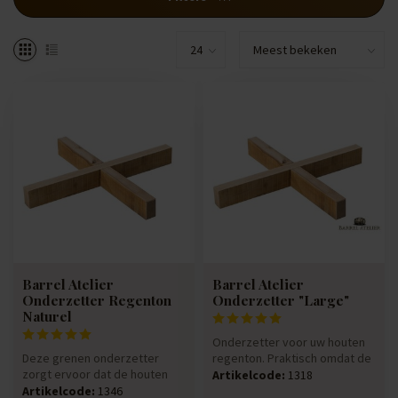
Barrel Atelier
Barrel Atelier
Onderzetter Regenton
Onderzetter "Large"
Naturel
Onderzetter voor uw houten
Deze grenen onderzetter
regenton. Praktisch omdat de
zorgt ervoor dat de houten
ton hoger staat en goed ...
Artikelcode:
1318
regenton hoger staat en de
Artikelcode:
1346