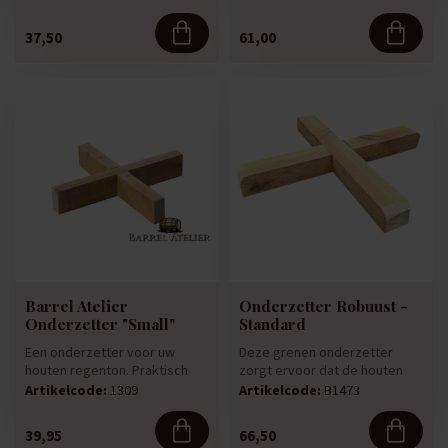
gi...
37,50
61,00
Barrel Atelier
Onderzetter Robuust -
Onderzetter "Small"
Standard
Een onderzetter voor uw
Deze grenen onderzetter
houten regenton. Praktisch
zorgt ervoor dat de houten
omdat de ton hoger staat en
regenton hoger staat en de
Artikelcode:
1309
Artikelcode:
B1473
g...
gi...
39,95
66,50