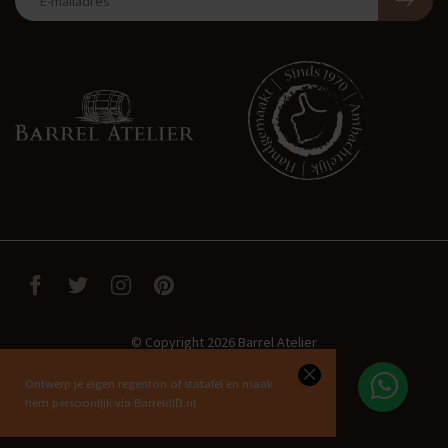
© Copyright 2026 Barrel Atelier
Ontwerp je eigen regenton of statafel en maak
hem persoonlijk via BarreldID.nl