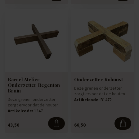
Barrel Atelier
Onderzetter Robuust
Onderzetter Regenton
Deze grenen onderzetter
Bruin
zorgt ervoor dat de houten
Deze grenen onderzetter
regenton hoger staat en de
Artikelcode:
B1472
zorgt ervoor dat de houten
gi...
regenton hoger staat en de
Artikelcode:
1347
gi...
43,50
66,50