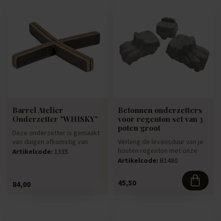
Barrel Atelier
Betonnen onderzetters
Onderzetter "WHISKY"
voor regenton set van 3
poten groot
Deze onderzetter is gemaakt
van duigen afkomstig van
Verleng de levensduur van je
authentieke gebruikte whisk...
houten regenton met onze
Artikelcode:
1335
betonnen leeuwenpootjes
Artikelcode:
B1480
V...
45,50
84,00