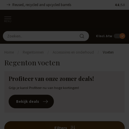
Reused, recycled and upcycled barrels
Handgemaa
4.6
/5.0
MENU
€
Incl. btw
Home
/
Regentonnen
/
Accessoires en onderhoud
/
Voeten
Regenton voeten
Profiteer van onze zomer deals!
Grijp je kans! Profiteer nu van hoge kortingen!
Bekijk deals
Filters