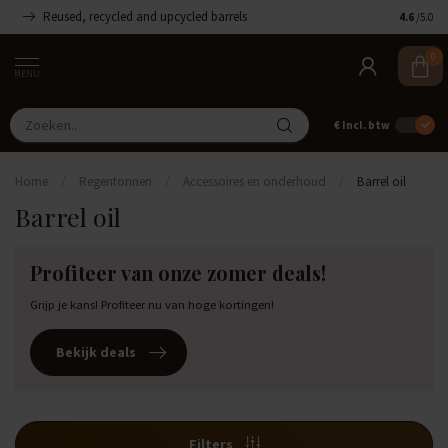
Reused, recycled and upcycled barrels
Handgemaa
4.6
/5.0
0
MENU
€
Incl. btw
Home
/
Regentonnen
/
Accessoires en onderhoud
/
Barrel oil
Barrel oil
Profiteer van onze zomer deals!
Grijp je kans! Profiteer nu van hoge kortingen!
Bekijk deals
Filters