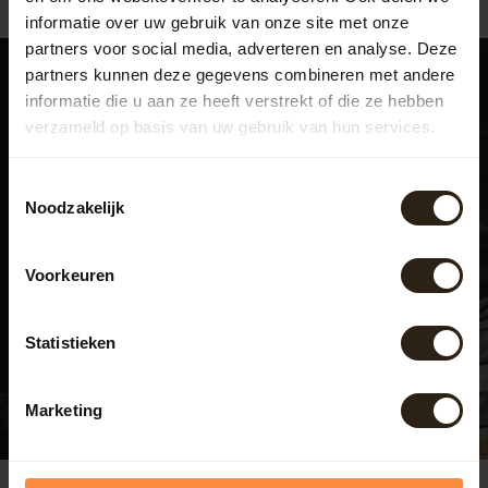
informatie over uw gebruik van onze site met onze
partners voor social media, adverteren en analyse. Deze
partners kunnen deze gegevens combineren met andere
informatie die u aan ze heeft verstrekt of die ze hebben
verzameld op basis van uw gebruik van hun services.
Bezoek ook ons experience
center
Toestemmingsselectie
Noodzakelijk
Beatrixweg 1
,
8181 LC, Heerde
Voorkeuren
038 376 0185
info@barrelatelier.nl
Statistieken
Bekijk de openingstijden
Marketing
Reused, recycled and upcycled barrels
Handge
4.6
/5