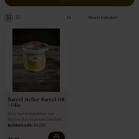
Barrel Atelier Barrel Oil
/ Olie
Door het behandelen van
houten Barrel producten met
deze Barrel Oil zullen de ja...
Artikelcode:
B1233