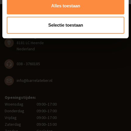
Alles toestaan
Barrel Atelier
Selectie toestaan
Beatrixweg 1
8181 LC Heerde
Nederland
038 - 3760185
info@barrelatelier.nl
Openingstijden:
Woensdag
09:00–17:00
Donderdag
09:00–17:00
Vrijdag
09:00–17:00
Zaterdag
09:00–15:00
Zondag
Gesloten