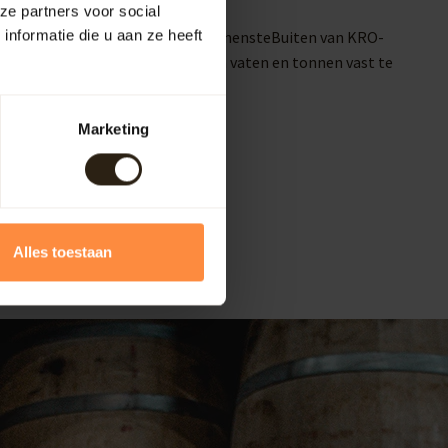
CRV)
ze partners voor social
 de kuiper. Het TV-programma BinnensteBuiten van KRO-
nformatie die u aan ze heeft
ces van het produceren van houten vaten en tonnen vast te
 wijn- en whiskyvaten.
Marketing
Alles toestaan