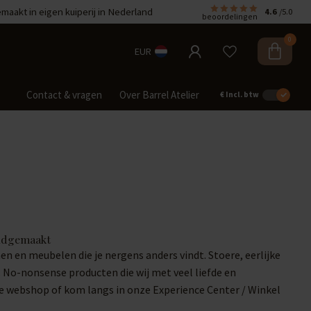
aakt in eigen kuiperij in Nederland
4.6
/5.0
beoordelingen
0
EUR
Contact & vragen
Over Barrel Atelier
€
Incl. btw
ndgemaakt
en meubelen die je nergens anders vindt. Stoere, eerlijke
 No-nonsense producten die wij met veel liefde en
ze webshop of kom langs in onze Experience Center / Winkel