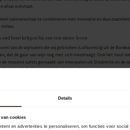
n afval ontstaat.
oneel vakmanschap te combineren met innovatie en duurzaamheid c
 milieu.
 oud hout krijgen bij ons een nieuw leven
ent van de wijnvaten die wij gebruiken is afkomstig uit de Bordea
n, dat de geur van wijn nog met zich meedraagt. Ook het hout dat
 de mooiste tafels gemaakt van meerpalen uit Sliedrecht en de ou
verdiend heeft. Zulk materiaal heeft niet alleen een eigen karakte
 Het is wel een uitdaging om van zulk eigenwijs materiaal iets moo
een twee tafels zijn bij ons hetzelfde.
Atelier
Details
 we maken, gaan we voor een stoere uitstraling met een eigen kara
icht, opgebouwd door jarenlange ervaring in de bewerking van hou
 van cookies
jt in het maken van onderscheidende meubelen uit uitdagend mate
ent en advertenties te personaliseren, om functies voor social