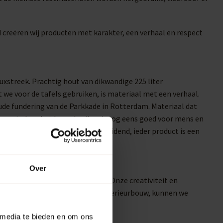
reëren wij producten met karakter, een verhaal en respect
uxstreek. Prachtig hout van dikwandige 225 liter
 we voor de tafels gebruiken, is materiaal met een verhaal.
de fundering van de Parkkade in Rotterdam. Materiaal dat
r, maar is door het hergebruik ook nog eens goed voor mens en
is te maken. Het materiaal is leidend, ieder product is een
Over
kter en hoogwaardige kwaliteit. Onze creativiteit en
ten vaten en vanuit de ex- en interieurbouw, kunnen we
riaal.
 media te bieden en om ons