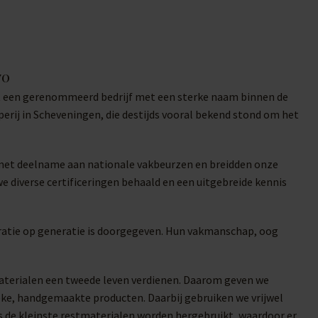
70
t tot een gerenommeerd bedrijf met een sterke naam binnen de
erij in Scheveningen, die destijds vooral bekend stond om het
n met deelname aan nationale vakbeurzen en breidden onze
we diverse certificeringen behaald en een uitgebreide kennis
ratie op generatie is doorgegeven. Hun vakmanschap, oog
materialen een tweede leven verdienen. Daarom geven we
ke, handgemaakte producten. Daarbij gebruiken we vrijwel
fs de kleinste restmaterialen worden hergebruikt, waardoor er