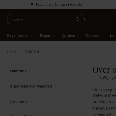
Experience Center in Heerde
Regentonnen
Kuipen
Outdoor
Meubels
La
Home
/
Over ons
Over 
Over ons
Wijn-, 
Algemene voorwaarden
Stoere rege
Welkom in de
Disclaimer
producten va
enthousiasme
te Heerde!