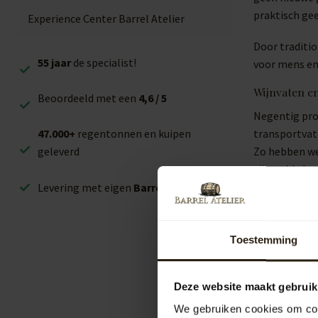
praktisch gee
Experience Center Barrel Atelier
Door traditi
55 jaar
de specialist!
voor mens en
Wijnvaten en
Beoordeeld met een
4,6 / 5
Negentig proc
transportvate
47.000+
regentonnen en kuipen
Zo hebben we
geleverd
zijn geld al 
maatschappij.
Levering met eigen
Barrel Truck
verrassing. G
Over Barrel 
Toestemming
Bij alles wat
technisch inz
Deze website maakt gebruik
helemaal kwi
We gebruiken cookies om cont