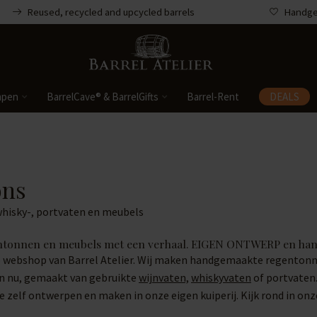
Reused, recycled and upcycled barrels
Handgem
mpen
BarrelCave® & BarrelGifts
Barrel-Rent
DEALS
ons
whisky-, portvaten en meubels
ntonnen en meubels met een verhaal. EIGEN ONTWERP en ha
 webshop van Barrel Atelier. Wij maken handgemaakte regentonnen 
n nu, gemaakt van gebruikte
wijnvaten,
whiskyvaten
of portvaten.
 zelf ontwerpen en maken in onze eigen kuiperij. Kijk rond in on