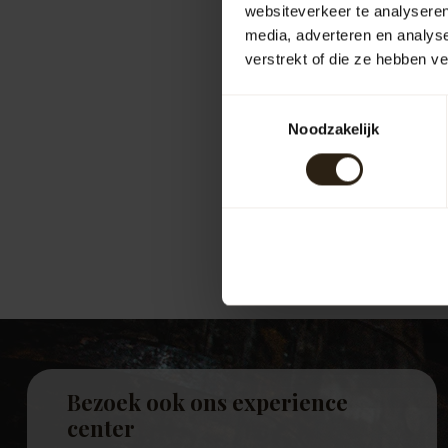
Het eeuweno
websiteverkeer te analyseren
Als een van 
media, adverteren en analys
verstrekt of die ze hebben v
NCRV is bij 
leggen. Daari
Toestemmingsselectie
Bekijk de vid
Noodzakelijk
Bekijk d
Volg je ons a
Bezoek ook ons experience
center