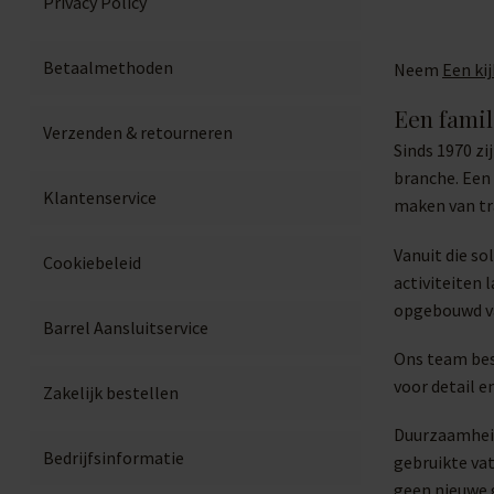
Privacy Policy
Betaalmethoden
Neem
Een kij
Een famil
Verzenden & retourneren
Sinds 1970 zi
branche. Een 
Klantenservice
maken van tr
Vanuit die s
Cookiebeleid
activiteiten 
opgebouwd va
Barrel Aansluitservice
Ons team bes
voor detail e
Zakelijk bestellen
Duurzaamheid
Bedrijfsinformatie
gebruikte va
geen nieuwe g