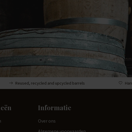
Reused, recycled and upcycled barrels
Han
ieën
Informatie
n
Over ons
Algemene voorwaarden