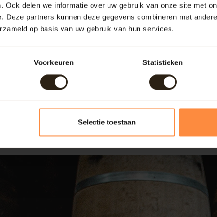
ude ambacht van de kuiper - Video BinnensteBuiten (KRO-N
. Ook delen we informatie over uw gebruik van onze site met on
de weinige in Nederland beheren wij het eeuwenoude ambacht van
e. Deze partners kunnen deze gegevens combineren met andere i
erzameld op basis van uw gebruik van hun services.
onze kuiperij in Wezep op bezoek geweest om het traditionele pro
n vertellen wij ook over de houten meubels die we maken van oude
eo via de onderstaande button!
Voorkeuren
Statistieken
e video
l op
social media
?
Selectie toestaan