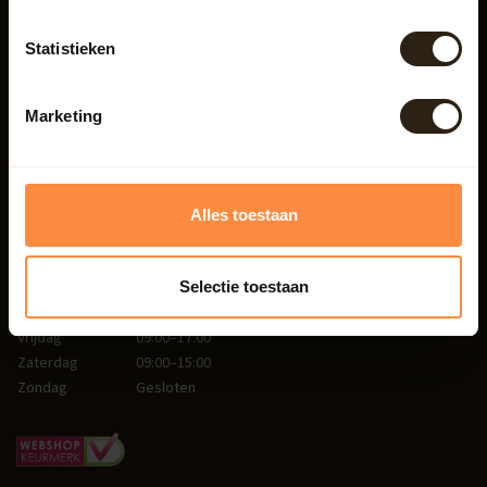
Beatrixweg 1
Statistieken
8181 LC Heerde
Nederland
Marketing
038 - 3760185
info@barrelatelier.nl
Alles toestaan
Openingstijden:
Selectie toestaan
Woensdag
09:00–17:00
Donderdag
09:00–17:00
Vrijdag
09:00–17:00
Zaterdag
09:00–15:00
Zondag
Gesloten