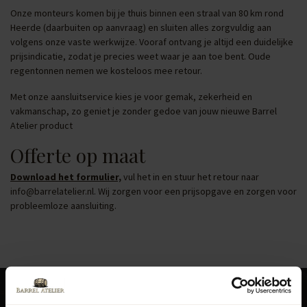
Onze monteurs komen bij je thuis binnen een straal van 80 km rond
Heerde (daarbuiten op aanvraag) en sluiten alles zorgvuldig aan
volgens onze vaste werkwijze. Vooraf ontvang je altijd een duidelijke
prijsindicatie, zodat je precies weet waar je aan toe bent. Oude
regentonnen nemen we kosteloos mee retour.
Met onze aansluitservice kies je voor gemak, zekerheid en
vakmanschap, zo geniet je zonder gedoe van jouw nieuwe Barrel
Atelier product
Offerte op maat
Download het formulier,
vul het in en stuur het retour naar
info@barrelatelier.nl
. Wij zorgen voor een prijsopgave en zorgen voor
probleemloze aansluiting.