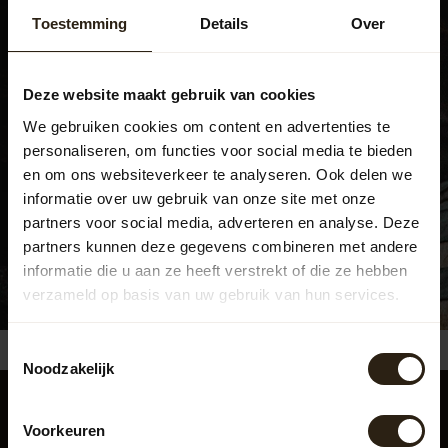
Toestemming
Details
Over
Bezoek ook ons experience
center
Deze website maakt gebruik van cookies
Beatrixweg 1
,
We gebruiken cookies om content en advertenties te
8181 LC, Heerde
personaliseren, om functies voor social media te bieden
038 376 0185
en om ons websiteverkeer te analyseren. Ook delen we
informatie over uw gebruik van onze site met onze
info@barrelatelier.nl
partners voor social media, adverteren en analyse. Deze
partners kunnen deze gegevens combineren met andere
Bekijk de openingstijden
informatie die u aan ze heeft verstrekt of die ze hebben
verzameld op basis van uw gebruik van hun services.
Toestemmingsselectie
Reused, recycled and upcycled barrels
Handge
4.6
/5
Noodzakelijk
Barrel Atelier
Voorkeuren