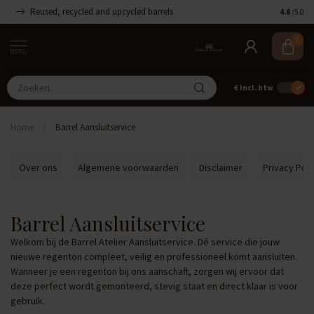
Reused, recycled and upcycled barrels
Handgemaa
4.6
/5.0
0
MENU
€
Incl. btw
Home
/
Barrel Aansluitservice
Over ons
Algemene voorwaarden
Disclaimer
Privacy Poli
Barrel Aansluitservice
Welkom bij de Barrel Atelier Aansluitservice. Dé service die jouw
nieuwe regenton compleet, veilig en professioneel komt aansluiten.
Wanneer je een regenton bij ons aanschaft, zorgen wij ervoor dat
deze perfect wordt gemonteerd, stevig staat en direct klaar is voor
gebruik.