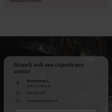
behulpzame mensen.
Bezoek ook ons experience
center
Beatrixweg 1
,
8181 LC, Heerde
038 376 0185
info@barrelatelier.nl