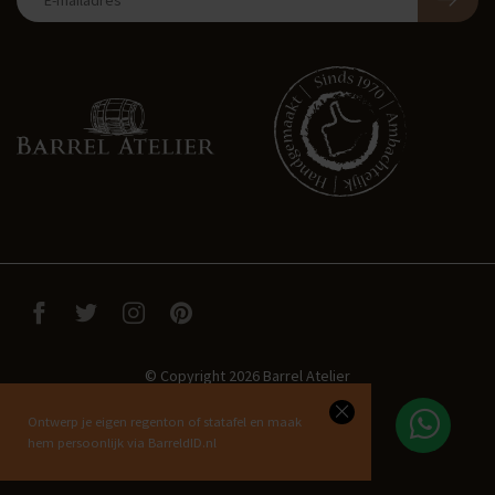
© Copyright 2026 Barrel Atelier
Ontwerp je eigen regenton of statafel en maak
hem persoonlijk via BarreldID.nl