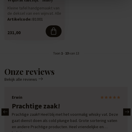
Kleine tafel handgemaakt van
de deksel van een wijnvat. Alle
wijnvat tafeltjes z...
Artikelcode:
B1001
231,00
Toon
1
-
13
van 13
Onze reviews
Bekijk alle reviews
Erwin
Prachtige zaak!
Prachtige zaak!! Heel blij met het voormalig whisky vat. Deze
gaat dienst doen als cold plunge bad. Grote sortering vaten
en andere Prachtige producten. Heel vriendelijke en