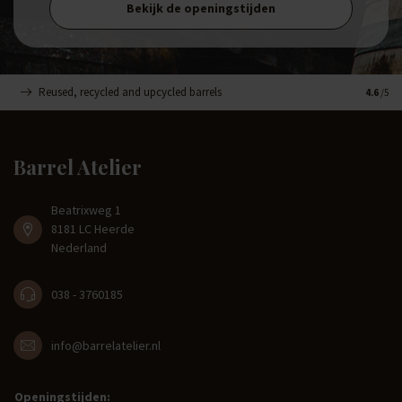
Bekijk de openingstijden
Reused, recycled and upcycled barrels
Handge
4.6
/5
Barrel Atelier
Beatrixweg 1
8181 LC Heerde
Nederland
038 - 3760185
info@barrelatelier.nl
Openingstijden: