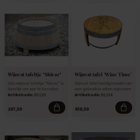
Wijnvat tafeltje "Shiraz"
Wijnvat tafel 'Wine Time'
Ons wijnvat tafeltje "Shiraz" is
Wijnvat tafel handgemaakt van
heerlijk om aan te borrelen.
een gebruikte eiken wijnvaten
Deze tafel is gema...
die jarenlang hebb...
Artikelcode:
B1139
Artikelcode:
B1334
287,50
450,50