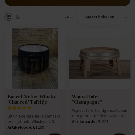
Barrel Atelier Whisky
Wijnvat tafel
'Charred' Tafeltje
"Champagne"
Wijnvat tafel handgemaakt van
een gebruikte eiken wijnvaten
Dit unieke tafeltje is gemaakt
die jarenlang hebben...
een gebruikt Whiskyvat. De
Artikelcode:
B1003
duigen zijn aan de bin...
Artikelcode:
B1289