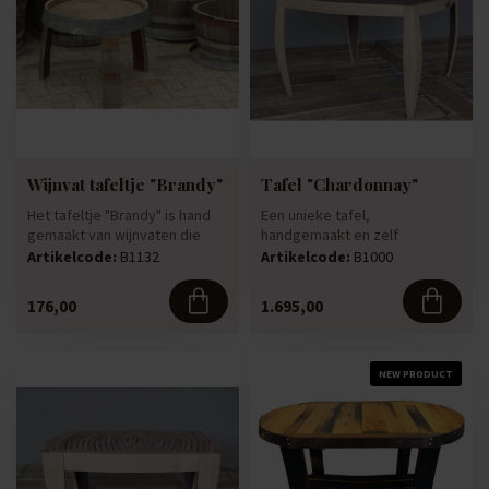
Wijnvat tafeltje "Brandy"
Tafel "Chardonnay"
Het tafeltje "Brandy" is hand
Een unieke tafel,
gemaakt van wijnvaten die
handgemaakt en zelf
door weer en wind op een...
ontworpen van de duigen van
Artikelcode:
B1132
Artikelcode:
B1000
gebruikte 600 ...
176,00
1.695,00
NEW PRODUCT