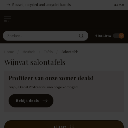
Reused, recycled and upcycled barrels
Handgemaa
4.6
/5.0
MENU
€
Incl. btw
Home
/
Meubels
/
Tafels
/
Salontafels
Wijnvat salontafels
Profiteer van onze zomer deals!
Grijp je kans! Profiteer nu van hoge kortingen!
Bekijk deals
Filters