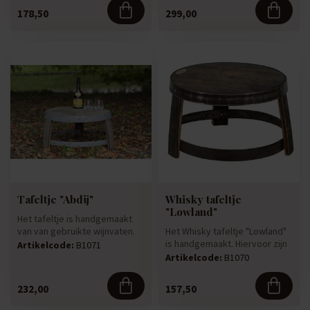
178,50
299,00
Tafeltje "Abdij"
Whisky tafeltje
"Lowland"
Het tafeltje is handgemaakt
van van gebruikte wijnvaten.
Het Whisky tafeltje "Lowland"
Wat hem nog stoerder ma...
is handgemaakt. Hiervoor zijn
Artikelcode:
B1071
originele gebruikte ...
Artikelcode:
B1070
232,00
157,50