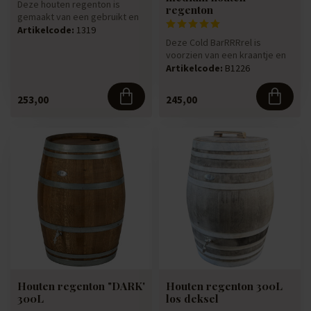
Deze houten regenton is
regenton
gemaakt van een gebruikt en
authentiek 300 liter dikwand...
Artikelcode:
1319
Deze Cold BarRRRrel is
voorzien van een kraantje en
een deksel met handvat. Zo
Artikelcode:
B1226
k...
253,00
245,00
Houten regenton "DARK'
Houten regenton 300L
300L
los deksel