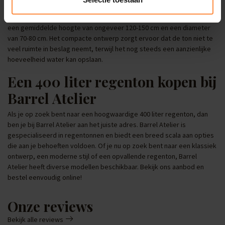
een 400 liter regenton kan variëren afhankelijk van het specifieke
model dat je kiest. Over het algemeen hebben deze regentonnen
een gemiddelde hoogte van ongeveer 120-150 cm en een diameter
van 70-80 cm. Het compacte ontwerp zorgt ervoor dat de ton niet te
veel ruimte in beslag neemt, terwijl het nog steeds een aanzienlijke
hoeveelheid water kan opslaan.
Een 400 liter regenton kopen bij
Barrel Atelier
Als je op zoek bent naar een hoogwaardige 400 liter regenton, dan
ben je bij Barrel Atelier aan het juiste adres. Barrel Atelier is
gespecialiseerd in regentonnen en biedt een breed scala aan opties
die aan je behoeften voldoen. Of je nu op zoek bent naar een klassiek
ontwerp, een moderne stijl of een opvallende regenton, Barrel
Atelier heeft diverse modellen beschikbaar. Bekijk ons aanbod en
bestel eenvoudig online!
Onze reviews
Bekijk alle reviews