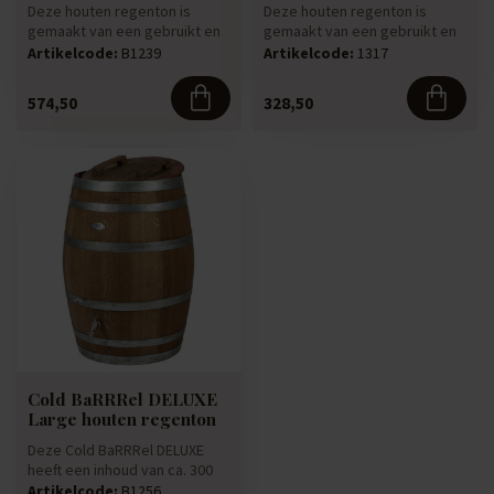
Deze houten regenton is
Deze houten regenton is
gemaakt van een gebruikt en
gemaakt van een gebruikt en
authentiek 300 liter dikwand...
authentiek 300 liter dikwand...
Artikelcode:
B1239
Artikelcode:
1317
574,50
328,50
Cold BaRRRel DELUXE
Large houten regenton
Deze Cold BaRRRel DELUXE
heeft een inhoud van ca. 300
liter .
Artikelcode:
B1256