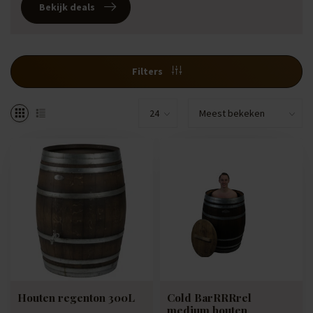
Bekijk deals
Filters
Houten regenton 300L
Cold BarRRRrel
medium houten