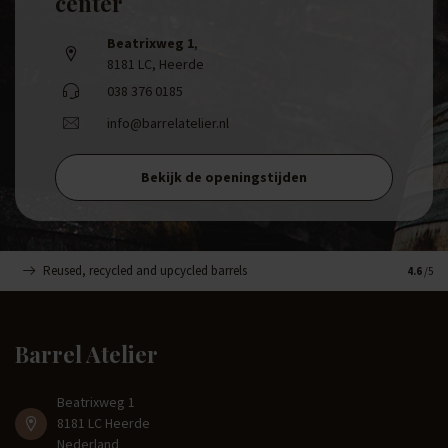
center
Beatrixweg 1
,
8181 LC, Heerde
038 376 0185
info@barrelatelier.nl
Bekijk de openingstijden
Reused, recycled and upcycled barrels
Handge
4.6
/5
Barrel Atelier
Beatrixweg 1
8181 LC Heerde
Nederland