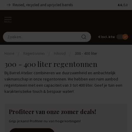
Reused, recycled and upcycled barrels
Handgemaa
4.6
/5.0
MENU
€
Incl. btw
Home
/
Regentonnen
/
Inhoud
/
300 - 400 liter
300 - 400 liter regentonnen
Bij Barrel Atelier combineren we duurzaamheid en ambachtelijk
vakmanschap in onze regentonnen. We hebben een ruim aanbod
regentonnen met een capaciteit van 3 tot 400 liter. Geef je tuin een
karakteristieke touch & bespaar water!
Profiteer van onze zomer deals!
Grijp je kans! Profiteer nu van hoge kortingen!