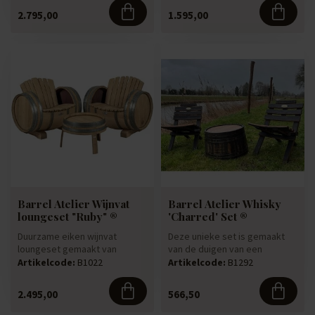
2.795,00
1.595,00
Barrel Atelier Wijnvat
Barrel Atelier Whisky
loungeset "Ruby" ®
'Charred' Set ®
Duurzame eiken wijnvat
Deze unieke set is gemaakt
loungeset gemaakt van
van de duigen van een
gebruikte eiken wijnvaten.
gebruikt Whiskyvat. De duigen
Artikelcode:
B1022
Artikelcode:
B1292
Door de ...
z...
2.495,00
566,50