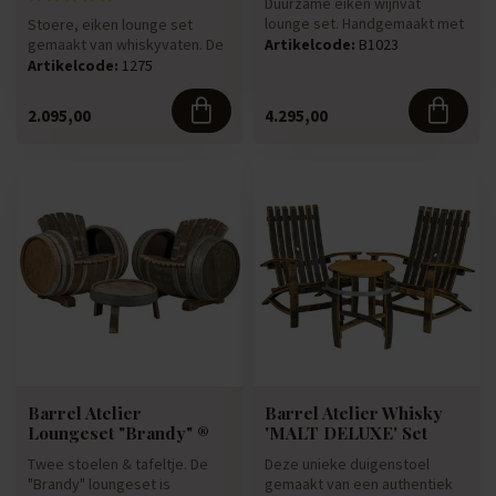
Duurzame eiken wijnvat
lounge set. Handgemaakt met
Stoere, eiken lounge set
aandacht voor het
gemaakt van whiskyvaten. De
Artikelcode:
B1023
zitcomfort....
vaten hebben vele jaren de ...
Artikelcode:
1275
2.095,00
4.295,00
Barrel Atelier
Barrel Atelier Whisky
Loungeset "Brandy" ®
'MALT DELUXE' Set
Twee stoelen & tafeltje. De
Deze unieke duigenstoel
"Brandy" loungeset is
gemaakt van een authentiek