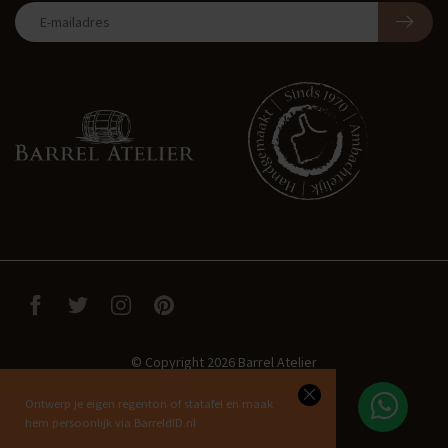
© Copyright 2026 Barrel Atelier
Ontwerp je eigen regenton of statafel en maak
hem persoonlijk via BarreldID.nl