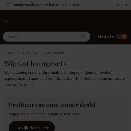
Handgemaakt in eigen kuiperij in Nederland
4.6
/5.0
MENU
€
Incl. btw
Home
/
Outdoor
/
Loungesets
Wijnvat loungesets
Wijnvat loungeset handgemaakt van degelijk, duurzame eiken
wijnvaten, met aandacht voor het zitcomfort. Gemaakt van het beste
deel uit de stam!
Profiteer van onze zomer deals!
Grijp je kans! Profiteer nu van hoge kortingen!
Bekijk deals