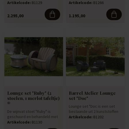
gemaakt van wijnvaten die
gebruikt whiskyvat is naar he...
Artikelcode:
B1129
Artikelcode:
B1266
door...
2.295,00
1.195,00
Lounge set "Ruby" (2
Barrel Atelier Lounge
stoelen, 1 merlot tafeltje)
set "Doc"
®
Lounge set "Doc is een set
De wijnvat stoel "Ruby" is
bestaande uit 2 kunststoffen
geschuurd en behandeld met
comfortabele wijnvat st...
Artikelcode:
B1202
olie. De stoel is handgema...
Artikelcode:
B1130