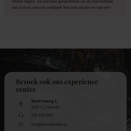
Atelier tegen.. na wat fijne gesprekken via de mail hebben ze
aan al onze wensen voldaan!! Wat een plaatje en wat een
service!! Een top bedrijf met passie voor hun werk!
Bezoek ook ons experience
center
Beatrixweg 1
,
8181 LC, Heerde
038 376 0185
info@barrelatelier.nl