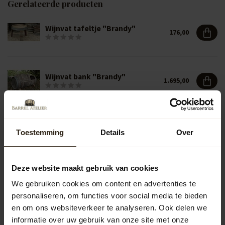
Gerelateerde producten
Wijnvat tafeltje "Brandy"
176,00
Wijnvat bank "Brandy"
1.695,00
Vragen over dit product?
Toestemming
Details
Over
Neem gerust contact op met onze klantenservice op
info@barrelatelier.nl
of
038 - 3760185
. We helpen je graag!
Deze website maakt gebruik van cookies
We gebruiken cookies om content en advertenties te
Recent bekeken
personaliseren, om functies voor social media te bieden
en om ons websiteverkeer te analyseren. Ook delen we
informatie over uw gebruik van onze site met onze