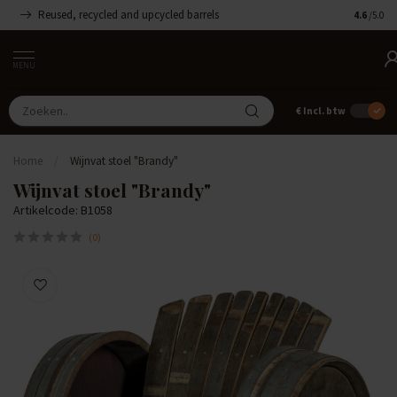
Reused, recycled and upcycled barrels
Handgemaa
4.6
/5.0
MENU
€
Incl. btw
Home
/
Wijnvat stoel "Brandy"
Wijnvat stoel "Brandy"
Artikelcode: B1058
(0)