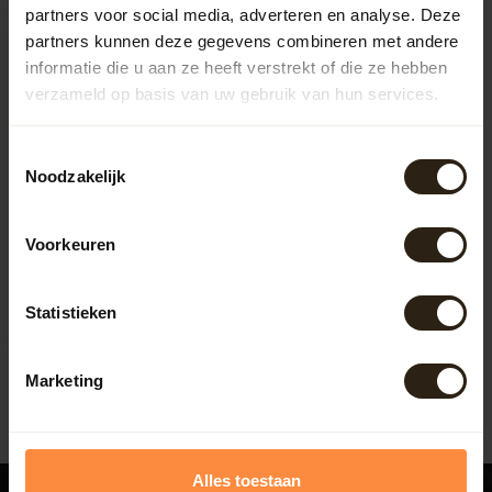
partners voor social media, adverteren en analyse. Deze
partners kunnen deze gegevens combineren met andere
informatie die u aan ze heeft verstrekt of die ze hebben
verzameld op basis van uw gebruik van hun services.
Toestemmingsselectie
Noodzakelijk
Wijnvat stoel "Brandy"
Voorkeuren
De "Brandy" is gemaakt van
wijnvaten die door weer en
wind op natuurlijke wijze ...
Artikelcode:
B1058
Statistieken
983,50
Marketing
Alles toestaan