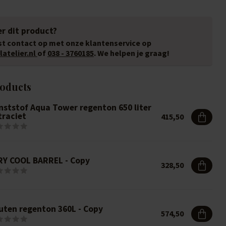
r dit product?
t contact op met onze klantenservice op
atelier.nl
of
038 - 3760185
. We helpen je graag!
roducts
nststof Aqua Tower regenton 650 liter
traciet
415,50
RY COOL BARREL - Copy
328,50
uten regenton 360L - Copy
574,50