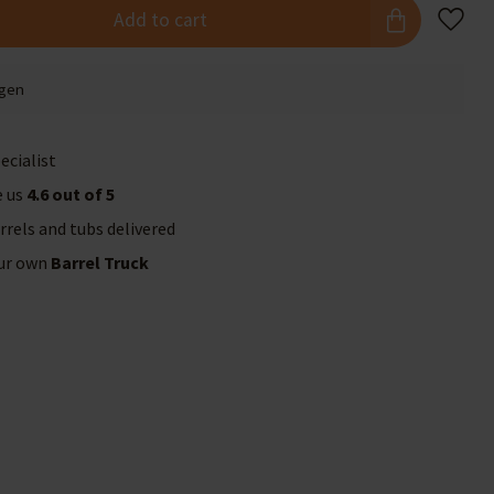
Add to cart
agen
ecialist
e us
4.6 out of 5
rrels and tubs delivered
our own
Barrel Truck