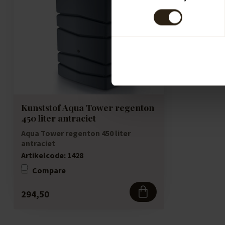
Kunststof Aqua Tower regenton
450 liter antraciet
Aqua Tower regenton 450 liter
antraciet
Artikelcode:
1428
Compare
294,50