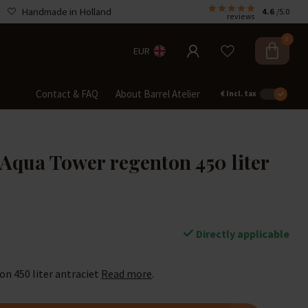
Handmade in Holland
4.6
/5.0
reviews
0
EUR
Contact & FAQ
About Barrel Atelier
€
Incl. tax
 Aqua Tower regenton 450 liter
Directly applicable
n 450 liter antraciet
Read more
.