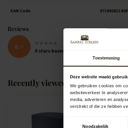
EAN Code
871692811428
Reviews
0
/
5
0
stars based on
0
reviews
Toestemming
Deze website maakt gebruik
Recently viewed
We gebruiken cookies om cont
websiteverkeer te analyseren
media, adverteren en analys
verstrekt of die ze hebben v
Toestemmingsselectie
Noodzakelijk