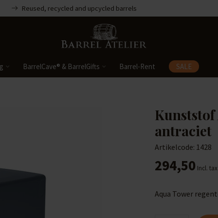
Reused, recycled and upcycled barrels
ng
BarrelCave® & BarrelGifts
Barrel-Rent
SALE
Kunststof
antraciet
Artikelcode: 1428
294,50
Incl. tax
Aqua Tower regento