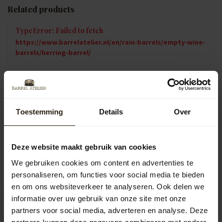
Related products
TypeError: Failed to fetch
https://www.barrelatelier.nl/en/rain-barrels/empty-wine-
barrels/herring-barrel/
Vragen over dit product?
Neem gerust contact op met onze klantenservice op
Toestemming
Details
Over
info@barrelatelier.nl
of
038 - 3760185
. We helpen je graag!
Deze website maakt gebruik van cookies
Recently viewed
We gebruiken cookies om content en advertenties te
personaliseren, om functies voor social media te bieden
PERSONALISEREN MOGELIJK
en om ons websiteverkeer te analyseren. Ook delen we
informatie over uw gebruik van onze site met onze
partners voor social media, adverteren en analyse. Deze