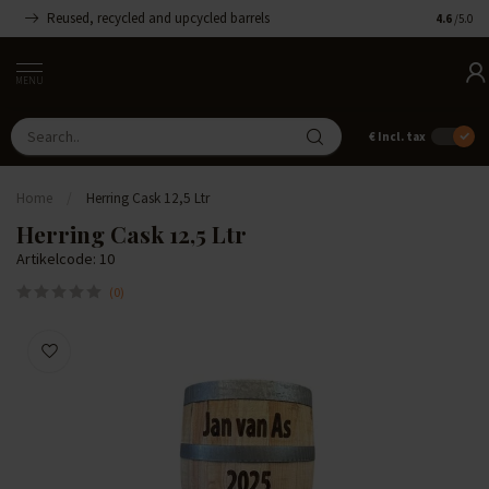
Reused, recycled and upcycled barrels
Handmade
4.6
/5.0
MENU
€
Incl. tax
Home
/
Herring Cask 12,5 Ltr
Herring Cask 12,5 Ltr
Artikelcode: 10
(0)