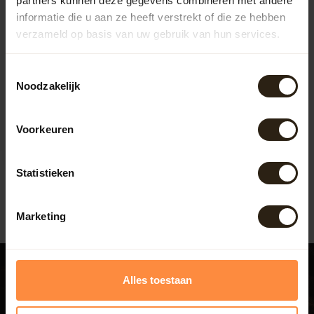
partners kunnen deze gegevens combineren met andere
informatie die u aan ze heeft verstrekt of die ze hebben
verzameld op basis van uw gebruik van hun services.
Toestemmingsselectie
Noodzakelijk
Herring Cask 12,5 Ltr
Voorkeuren
Artikelcode:
10
99,00
Statistieken
Marketing
Alles toestaan