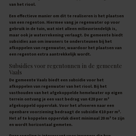
van het riool.
Een effectieve manier om dit te realiseren is het plaatsen
van een regenton. Hiermee vang je regenwater op voor
gebruik in de tuin, wat niet alleen milieuvriendelijk is,
maar ook je waterrekening verlaagt. De gemeente biedt
subsidies aan om inwoners te ondersteunen bij het
afkoppelen van regenwater, waardoor het plaatsen van
een regenton extra aantrekkelijk wordt.
Subsidies voor regentonnen in de gemeente
Vaals
De gemeente Vaals biedt een subsidie voor het
afkoppelen van regenwater van het riool. Bij het
vasthouden van het afgekoppelde hemelwater op eigen
terrein ontvang je een vast bedrag van
€20 per m²
afgekoppeld oppervlak. Voor het afvoeren naar een
openbare voorziening bedraagt de subsidie
€10 per m²
.
Het af te koppelen oppervlak dient minimaal 20 m² te zijn
en wordt horizontaal gemeten.
Deze regeling is interessant voor inwoners die hun