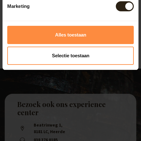
Voor extra gebruiksgemak bieden wij regentonnen met
Marketing
een ingebouwde pomp of kraan. Hiermee kun je eenvoudig
een gieter vullen of je tuin besproeien. Dit maakt het
bewateren van je planten efficiënter en aangenamer,
terwijl je tegelijkertijd bijdraagt aan duurzaam
watergebruik.
Alles toestaan
Selectie toestaan
Bezoek ook ons experience
center
Beatrixweg 1
,
8181 LC, Heerde
038 376 0185