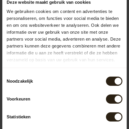
Deze website maakt gebruik van cookies
hebben een strakke, moderne look en zijn duurzaam.
Kunststof regentonnen zijn lichtgewicht en
We gebruiken cookies om content en advertenties te
onderhoudsvriendelijk, maar missen vaak de charme van
personaliseren, om functies voor social media te bieden
natuurlijke materialen.
en om ons websiteverkeer te analyseren. Ook delen we
Houten regentonnen
informatie over uw gebruik van onze site met onze
partners voor social media, adverteren en analyse. Deze
De houten regentonnen van Barrel Atelier zijn vervaardigd
uit gerecyclede wijn-, whisky- of portvaten. Deze unieke
partners kunnen deze gegevens combineren met andere
regentonnen combineren functionaliteit met een
informatie die u aan ze heeft verstrekt of die ze hebben
robuuste uitstraling, waardoor ze een eyecatcher zijn in
verzameld op basis van uw gebruik van hun services.
elke tuin. Bovendien draagt het hergebruik van
materialen bij aan duurzaamheid.
Toestemmingsselectie
Zinken regentonnen
Noodzakelijk
Onze zinken regentonnen zijn niet alleen functioneel,
maar ook stijlvol. Ze zijn bestand tegen diverse
Voorkeuren
weersomstandigheden en hebben een lange levensduur.
De strakke vormgeving maakt ze geschikt voor zowel
moderne als klassieke tuinen in Vaals.
Statistieken
Regentonnen met pomp of kraan