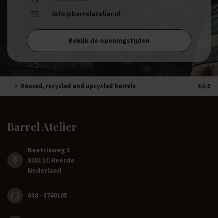
info@barrelatelier.nl
Bekijk de openingstijden
Reused, recycled and upcycled barrels
Handm
4.6
/5
Barrel Atelier
Beatrixweg 1
8181 LC Heerde
Nederland
038 - 3760185