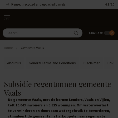
Reused, recycled and upcycled barrels
Handmade
4.6
/5.0
MENU
€
Incl. tax
Home
/
Gemeente Vaals
About us
General Terms and Conditions
Disclaimer
Privac
Subsidie regentonnen gemeente
Vaals
De gemeente Vaals, met de kernen Lemiers, Vaals en Vijlen,
telt 10.043 inwoners en 5.825 woningen. Om wateroverlast
te verminderen en duurzaam watergebruik te bevorderen,
stimuleert de gemeente het afkoppelen van regenwater