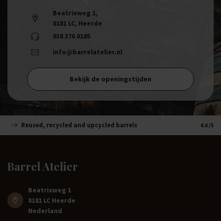
Beatrixweg 1
,
8181 LC, Heerde
038 376 0185
info@barrelatelier.nl
Bekijk de openingstijden
Reused, recycled and upcycled barrels
Handm
4.6
/5
Barrel Atelier
Beatrixweg 1
8181 LC Heerde
Nederland