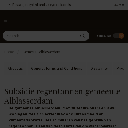
Reused, recycled and upcycled barrels
Handmade
4.6
/5.0
MENU
€
Incl. tax
Home
/
Gemeente Alblasserdam
About us
General Terms and Conditions
Disclaimer
Privac
Subsidie regentonnen gemeente
Alblasserdam
De gemeente Alblasserdam, met 20.247 inwoners en 8.493
woningen, zet zich actief in voor duurzaamheid en
klimaatadaptatie. Het stimuleren van het gebruik van
regentonnen is een van de initiatieven om wateroverlast