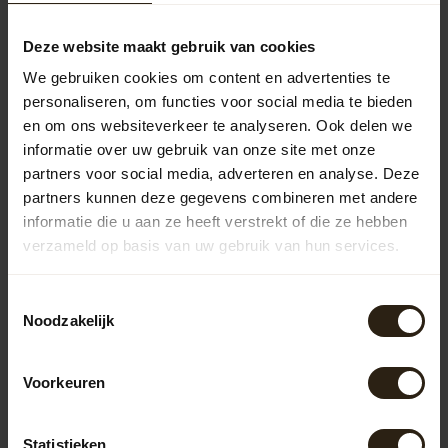
passen goed in natuurlijke tuinen. Zinken regentonnen
hebben een strakke, industriële look en zijn duurzaam.
Kunststof regentonnen zijn lichtgewicht,
Deze website maakt gebruik van cookies
onderhoudsvriendelijk en verkrijgbaar in verschillende
We gebruiken cookies om content en advertenties te
kleuren en vormen, waardoor ze in diverse tuinstijlen
personaliseren, om functies voor social media te bieden
passen.
en om ons websiteverkeer te analyseren. Ook delen we
Houten regentonnen
informatie over uw gebruik van onze site met onze
De houten regentonnen van Barrel Atelier zijn vervaardigd
partners voor social media, adverteren en analyse. Deze
uit gerecyclede wijn-, whisky- of portvaten. Deze unieke
partners kunnen deze gegevens combineren met andere
regentonnen combineren functionaliteit met een
informatie die u aan ze heeft verstrekt of die ze hebben
robuuste uitstraling, waardoor ze een eyecatcher zijn in
verzameld op basis van uw gebruik van hun services.
elke tuin. Dankzij het gebruik van hoogwaardige
materialen en vakmanschap zijn ze duurzaam en bestand
tegen diverse weersomstandigheden.
Toestemmingsselectie
Noodzakelijk
Zinken regentonnen
Barrel Atelier biedt ook zinken regentonnen aan die
bekendstaan om hun stevigheid en lange levensduur. Het
Voorkeuren
zinkmateriaal is roestbestendig en behoudt zijn
uitstraling door de jaren heen. Deze regentonnen zijn
Statistieken
ideaal voor wie op zoek is naar een onderhoudsarme en