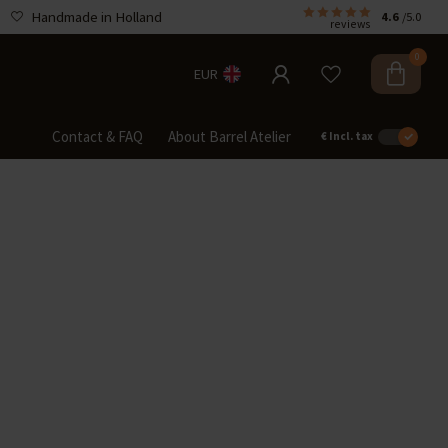
Handmade in Holland
4.6
/5.0
reviews
0
EUR
Contact & FAQ
About Barrel Atelier
€
Incl. tax