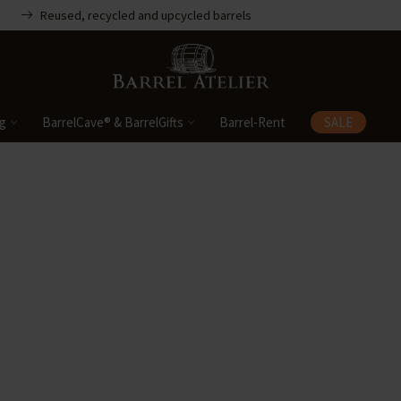
Reused, recycled and upcycled barrels
ng
BarrelCave® & BarrelGifts
Barrel-Rent
SALE