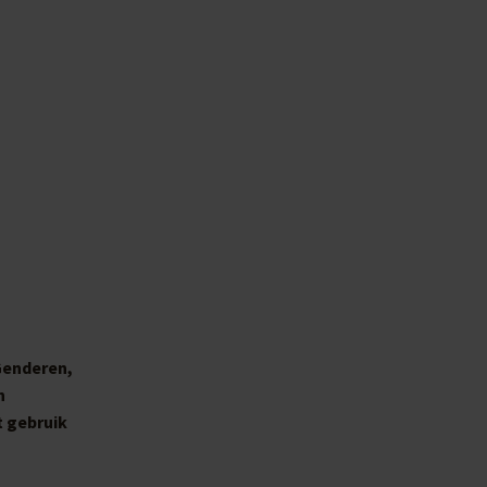
Genderen,
n
t gebruik