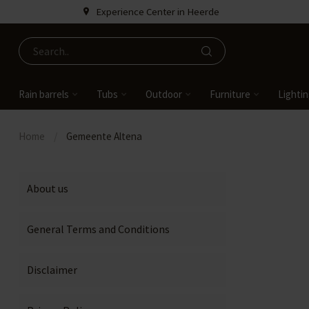
Experience Center in Heerde
Rain barrels
Tubs
Outdoor
Furniture
Lighti
Home
/
Gemeente Altena
About us
General Terms and Conditions
Disclaimer