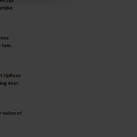
rlijke
Deze
 tuin.
t tijdloze
ing door
 vullen of