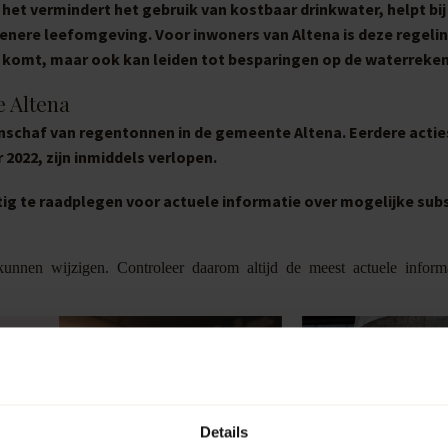
het vermindert het gebruik van kostbaar drinkwater, helpt bij
enere leefomgeving. Voor inwoners van Altena is deze regeli
e komt, maar ook kan leiden tot besparingen op de waterreken
e Altena
anschaf van regentonnen in de gemeente Altena. Eerdere actie
2022, zijn inmiddels verlopen.
g te raadplegen voor actuele informatie over mogelijke subs
unnen wijzigen. Controleer daarom altijd de meest actuele inform
Details