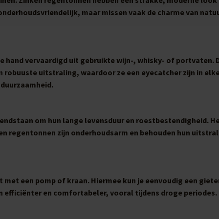
onderhoudsvriendelijk, maar missen vaak de charme van natuu
 hand vervaardigd uit gebruikte wijn-, whisky- of portvaten. 
obuuste uitstraling, waardoor ze een eyecatcher zijn in elke
n duurzaamheid.
kendstaan om hun lange levensduur en roestbestendigheid. He
nken regentonnen zijn onderhoudsarm en behouden hun uitstral
t met een pomp of kraan. Hiermee kun je eenvoudig een gieter
 efficiënter en comfortabeler, vooral tijdens droge periodes.