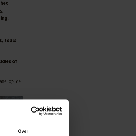
 het
ng
ing.
s, zoals
idies of
atie op de
Over