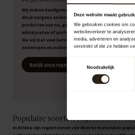
Wij maken handgemaakte regentonnen en meubele
Deze website maakt gebruik
die je nergens anders vindt. Stoere, eerlijke
producten van nu, gemaakt van gebruikte wijnvaten
We gebruiken cookies om cont
websiteverkeer te analyseren
whiskyvaten of portvaten. No-nonsense producten
media, adverteren en analys
die wij met veel liefde en enthousiasme zelf
verstrekt of die ze hebben v
ontwerpen en maken.
Toestemmingsselectie
Bekijk onze regentonnen
Noodzakelijk
Populaire soorten regentonnen in
In Altena zijn regentonnen van diverse materialen popu
authentieke uitstraling en passen goed in natuurlijke 