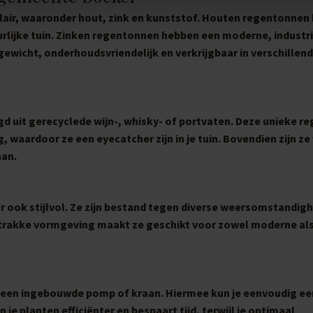
lair, waaronder hout, zink en kunststof. Houten regentonnen
urlijke tuin. Zinken regentonnen hebben een moderne, industr
gewicht, onderhoudsvriendelijk en verkrijgbaar in verschillen
gd uit gerecyclede wijn-, whisky- of portvaten. Deze unieke 
 waardoor ze een eyecatcher zijn in je tuin. Bovendien zijn ze
aan.
ar ook stijlvol. Ze zijn bestand tegen diverse weersomstandig
 strakke vormgeving maakt ze geschikt voor zowel moderne als
een ingebouwde pomp of kraan. Hiermee kun je eenvoudig ee
 je planten efficiënter en bespaart tijd, terwijl je optimaal