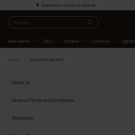
Experience Center in Heerde
Rain barrels
Tubs
Outdoor
Furniture
Lighti
Home
/
Gemeente Boekel
About us
General Terms and Conditions
Disclaimer