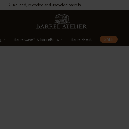
Reused, recycled and upcycled barrels
ng
BarrelCave® & BarrelGifts
Barrel-Rent
SALE