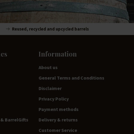
Reused, recycled and upcycled barrels
ies
Information
About us
General Terms and Conditions
Disclaimer
Privacy Policy
Payment methods
& BarrelGifts
Delivery & returns
Customer Service