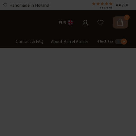
Handmade in Holland
4.6
/5.0
reviews
0
EUR
Contact & FAQ
About Barrel Atelier
€
Incl. tax