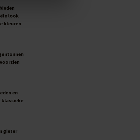
 bieden
iële look
de kleuren
regentonnen
 voorzien
heden en
 klassieke
n gieter