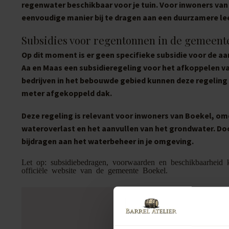
regenwater beschikbaar voor je tuin. Voor inwoners van
eenvoudige manier bij te dragen aan een duurzamere l
Subsidies voor regentonnen in de gemeent
Op dit moment is er geen specifieke subsidie voor de 
Aa en Maas een subsidieregeling voor het afkoppelen va
bedrijven in het bebouwde gebied kunnen deze regeling 
meter afgekoppeld dak.
Deze regeling is relevant voor inwoners van Boekel, o
wateroverlast en het aanvullen van het grondwater. Do
bijdragen aan het waterbeheer in je omgeving.
Let op: subsidiebedragen, voorwaarden en beschikbaarheid k
officiële website van de gemeente Boekel.