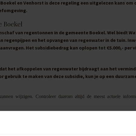
 Boekel en Venhorst is deze regeling een uitgelezen kans om 
eefomgeving.
e Boekel
aanschaf van regentonnen in de gemeente Boekel. Wel biedt W
n regenpijpen en het opvangen van regenwater in de tuin. In
aanvragen. Het subsidiebedrag kan oplopen tot €5.000,- per v
mdat het afkoppelen van regenwater bijdraagt aan het vermin
or gebruik te maken van deze subsidie, kun je op een duurzam
unnen wijzigen. Controleer daarom altijd de meest actuele inform