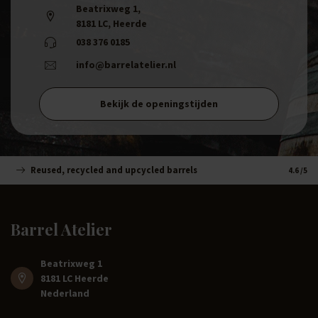
Beatrixweg 1
,
8181 LC, Heerde
038 376 0185
info@barrelatelier.nl
Bekijk de openingstijden
Reused, recycled and upcycled barrels
Handm
4.6
/5
Barrel Atelier
Beatrixweg 1
8181 LC Heerde
Nederland