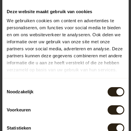
populair, waaronder hout, zink en kunststof. Houten
regentonnen bieden een authentieke uitstraling en
Deze website maakt gebruik van cookies
passen goed in natuurlijke tuinen. Zinken regentonnen
We gebruiken cookies om content en advertenties te
hebben een strakke, moderne look en zijn zeer duurzaam.
Kunststof regentonnen zijn lichtgewicht en
personaliseren, om functies voor social media te bieden
onderhoudsvriendelijk, maar missen vaak de charme van
en om ons websiteverkeer te analyseren. Ook delen we
natuurlijke materialen.
informatie over uw gebruik van onze site met onze
partners voor social media, adverteren en analyse. Deze
Houten regentonnen
partners kunnen deze gegevens combineren met andere
De houten regentonnen van Barrel Atelier zijn vervaardigd
informatie die u aan ze heeft verstrekt of die ze hebben
uit gerecyclede wijn-, whisky- en portvaten. Deze unieke
verzameld op basis van uw gebruik van hun services.
regentonnen combineren functionaliteit met een
robuuste uitstraling, waardoor ze een eyecatcher zijn in
elke tuin. Bovendien draagt het hergebruik van
Toestemmingsselectie
materialen bij aan een duurzamere leefomgeving.
Noodzakelijk
Zinken regentonnen
Onze zinken regentonnen zijn niet alleen praktisch, maar
Voorkeuren
ook stijlvol. Ze zijn bestand tegen diverse
weersomstandigheden en hebben een lange levensduur.
De tijdloze uitstraling van zink maakt deze regentonnen
Statistieken