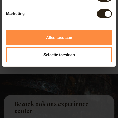
geschikt voor zowel klassieke als moderne tuinen in
Dinkelland.
Marketing
Regentonnen met pomp of kraan
Voor extra gebruiksgemak bieden wij regentonnen met
een ingebouwde pomp of kraan. Hiermee kun je eenvoudig
een gieter vullen of je tuin besproeien. Dit maakt het
Alles toestaan
bewateren van je planten efficiënter en aangenamer,
terwijl je tegelijkertijd bijdraagt aan waterbesparing.
Selectie toestaan
Bezoek ook ons experience
center