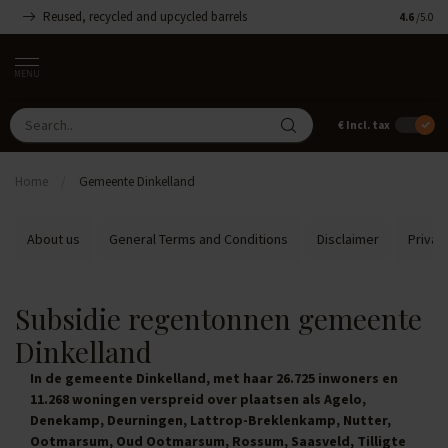
Reused, recycled and upcycled barrels
Handmade
4.6
/5.0
MENU
€
Incl. tax
Home
/
Gemeente Dinkelland
About us
General Terms and Conditions
Disclaimer
Privac
Subsidie regentonnen gemeente
Dinkelland
In de gemeente Dinkelland, met haar 26.725 inwoners en
11.268 woningen verspreid over plaatsen als Agelo,
Denekamp, Deurningen, Lattrop-Breklenkamp, Nutter,
Ootmarsum, Oud Ootmarsum, Rossum, Saasveld, Tilligte