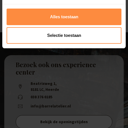
tuin in Eemnes efficiënter en milieuvriendelijker.
Alles toestaan
Selectie toestaan
Bezoek ook ons experience
center
Beatrixweg 1
,
8181 LC, Heerde
038 376 0185
info@barrelatelier.nl
Bekijk de openingstijden