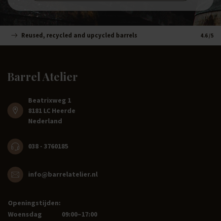
Reused, recycled and upcycled barrels
Handm
4.6
/5
Barrel Atelier
Beatrixweg 1
8181 LC Heerde
Nederland
038 - 3760185
info@barrelatelier.nl
Openingstijden:
Woensdag
09:00–17:00