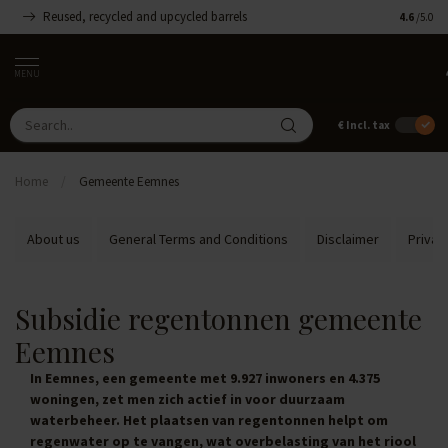
Reused, recycled and upcycled barrels
Handmade
4.6
/5.0
MENU
€
Incl. tax
Home
/
Gemeente Eemnes
About us
General Terms and Conditions
Disclaimer
Privac
Subsidie regentonnen gemeente
Eemnes
In Eemnes, een gemeente met 9.927 inwoners en 4.375
woningen, zet men zich actief in voor duurzaam
waterbeheer. Het plaatsen van regentonnen helpt om
regenwater op te vangen, wat overbelasting van het riool