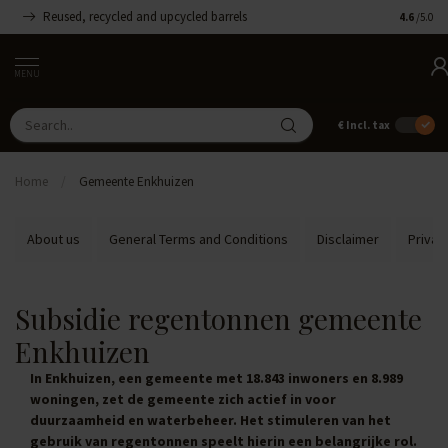
Reused, recycled and upcycled barrels
Handmade
4.6
/5.0
MENU
€
Incl. tax
Home
/
Gemeente Enkhuizen
About us
General Terms and Conditions
Disclaimer
Privac
Subsidie regentonnen gemeente
Enkhuizen
In Enkhuizen, een gemeente met 18.843 inwoners en 8.989
woningen, zet de gemeente zich actief in voor
duurzaamheid en waterbeheer. Het stimuleren van het
gebruik van regentonnen speelt hierin een belangrijke rol.