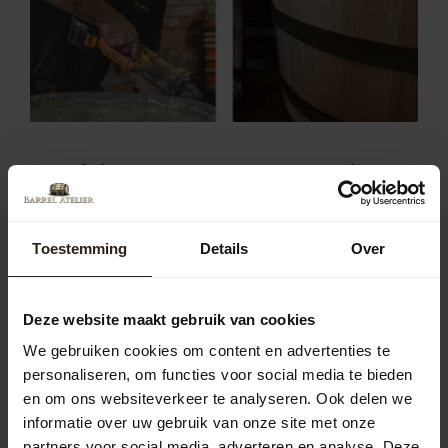
Populaire soorten regentonnen in
gemeente Enkhuizen
In Enkhuizen zijn regentonnen van hout, zink en kunststof
populair. Houten tonnen bieden een authentieke
Toestemming
Details
Over
uitstraling, zinken tonnen hebben een moderne look en
kunststof tonnen zijn licht en onderhoudsvriendelijk. De
keuze hangt af van persoonlijke voorkeur en de stijl van je
Deze website maakt gebruik van cookies
tuin.
We gebruiken cookies om content en advertenties te
Houten regentonnen
personaliseren, om functies voor social media te bieden
De houten regentonnen van Barrel Atelier zijn vervaardigd
en om ons websiteverkeer te analyseren. Ook delen we
uit gerecyclede wijn-, whisky- of portvaten. Ze
informatie over uw gebruik van onze site met onze
combineren duurzaamheid met een robuuste uitstraling
partners voor social media, adverteren en analyse. Deze