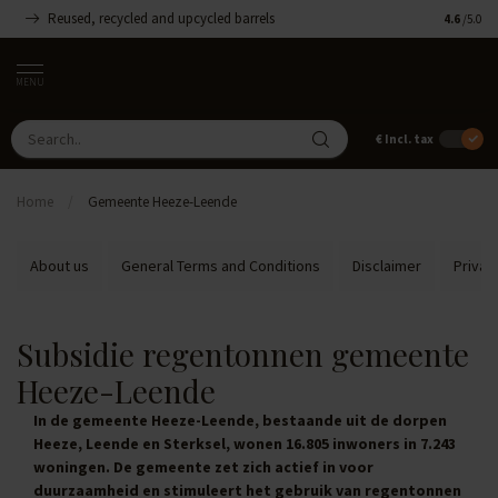
Reused, recycled and upcycled barrels
Handmade
4.6
/5.0
MENU
€
Incl. tax
Home
/
Gemeente Heeze-Leende
About us
General Terms and Conditions
Disclaimer
Privac
Subsidie regentonnen gemeente
Heeze-Leende
In de gemeente Heeze-Leende, bestaande uit de dorpen
Heeze, Leende en Sterksel, wonen 16.805 inwoners in 7.243
woningen. De gemeente zet zich actief in voor
duurzaamheid en stimuleert het gebruik van regentonnen