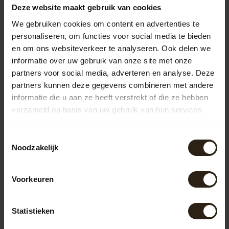
hebben een strakke, moderne look en zijn duurzaam.
Deze website maakt gebruik van cookies
Kunststof regentonnen zijn lichtgewicht en
onderhoudsvriendelijk, maar missen vaak de charme van
We gebruiken cookies om content en advertenties te
natuurlijke materialen.
personaliseren, om functies voor social media te bieden
en om ons websiteverkeer te analyseren. Ook delen we
Houten regentonnen
informatie over uw gebruik van onze site met onze
De houten regentonnen van Barrel Atelier zijn vervaardigd
partners voor social media, adverteren en analyse. Deze
uit gerecyclede wijn-, whisky- of portvaten. Ze
partners kunnen deze gegevens combineren met andere
combineren functionaliteit met een robuuste uitstraling
informatie die u aan ze heeft verstrekt of die ze hebben
en voegen een uniek element toe aan je tuin. Dankzij het
gebruik van hoogwaardige materialen zijn ze duurzaam en
verzameld op basis van uw gebruik van hun services.
bestand tegen diverse weersomstandigheden.
Toestemmingsselectie
Zinken regentonnen
Noodzakelijk
Barrel Atelier biedt ook zinken regentonnen aan die
bekendstaan om hun lange levensduur en
roestbestendigheid. Ze hebben een tijdloos design dat
Voorkeuren
zowel in klassieke als moderne tuinen past. Bovendien zijn
ze eenvoudig te onderhouden en bestand tegen UV-
straling.
Statistieken
Regentonnen met pomp of kraan