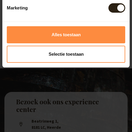
Voor extra gebruiksgemak zijn er regentonnen uitgerust
Marketing
met een pomp of kraan. Hiermee kun je eenvoudig een
gieter vullen of je tuin besproeien. Dit maakt het
bewateren van je planten efficiënter en draagt bij aan
waterbesparing, wat vooral tijdens droge periodes in
Alles toestaan
Heeze-Leende van belang is.
Selectie toestaan
Bezoek ook ons experience
center
Beatrixweg 1
,
8181 LC, Heerde