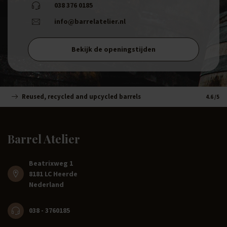
038 376 0185
info@barrelatelier.nl
Bekijk de openingstijden
Reused, recycled and upcycled barrels
Handm
4.6
/5
Barrel Atelier
Beatrixweg 1
8181 LC Heerde
Nederland
038 - 3760185