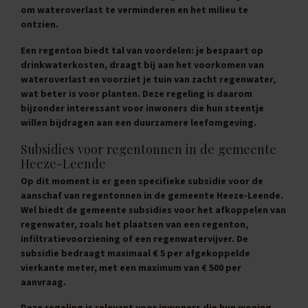
om wateroverlast te verminderen en het milieu te
ontzien.
Een regenton biedt tal van voordelen: je bespaart op
drinkwaterkosten, draagt bij aan het voorkomen van
wateroverlast en voorziet je tuin van zacht regenwater,
wat beter is voor planten. Deze regeling is daarom
bijzonder interessant voor inwoners die hun steentje
willen bijdragen aan een duurzamere leefomgeving.
Subsidies voor regentonnen in de gemeente
Heeze-Leende
Op dit moment is er geen specifieke subsidie voor de
aanschaf van regentonnen in de gemeente Heeze-Leende.
Wel biedt de gemeente subsidies voor het afkoppelen van
regenwater, zoals het plaatsen van een regenton,
infiltratievoorziening of een regenwatervijver. De
subsidie bedraagt maximaal € 5 per afgekoppelde
vierkante meter, met een maximum van € 500 per
aanvraag.
Deze regeling is relevant voor inwoners die hun woning