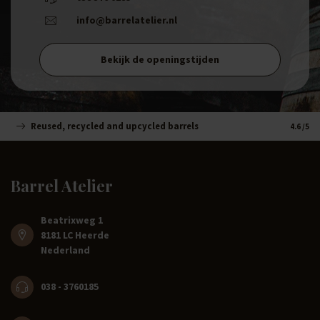
info@barrelatelier.nl
Bekijk de openingstijden
Reused, recycled and upcycled barrels
Handm
4.6
/5
Barrel Atelier
Beatrixweg 1
8181 LC Heerde
Nederland
038 - 3760185