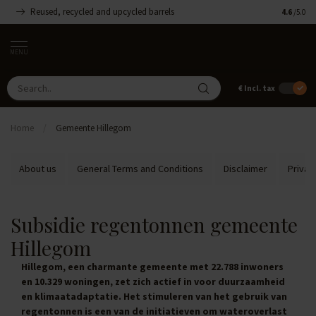
Reused, recycled and upcycled barrels
Handmade
4.6
/5.0
MENU
€
Incl. tax
Home
/
Gemeente Hillegom
About us
General Terms and Conditions
Disclaimer
Privac
Subsidie regentonnen gemeente
Hillegom
Hillegom, een charmante gemeente met 22.788 inwoners
en 10.329 woningen, zet zich actief in voor duurzaamheid
en klimaatadaptatie. Het stimuleren van het gebruik van
regentonnen is een van de initiatieven om wateroverlast