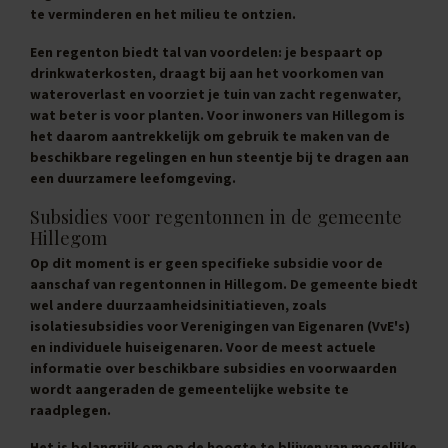
te verminderen en het milieu te ontzien.
Een regenton biedt tal van voordelen: je bespaart op
drinkwaterkosten, draagt bij aan het voorkomen van
wateroverlast en voorziet je tuin van zacht regenwater,
wat beter is voor planten. Voor inwoners van Hillegom is
het daarom aantrekkelijk om gebruik te maken van de
beschikbare regelingen en hun steentje bij te dragen aan
een duurzamere leefomgeving.
Subsidies voor regentonnen in de gemeente
Hillegom
Op dit moment is er geen specifieke subsidie voor de
aanschaf van regentonnen in Hillegom. De gemeente biedt
wel andere duurzaamheidsinitiatieven, zoals
isolatiesubsidies voor Verenigingen van Eigenaren (VvE's)
en individuele huiseigenaren. Voor de meest actuele
informatie over beschikbare subsidies en voorwaarden
wordt aangeraden de gemeentelijke website te
raadplegen.
Het is belangrijk om op de hoogte te blijven van mogelijke