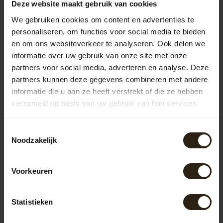
Deze website maakt gebruik van cookies
hebben een strakke, moderne look en zijn duurzaam.
Kunststof regentonnen zijn lichtgewicht en
We gebruiken cookies om content en advertenties te
onderhoudsvriendelijk, maar missen vaak de charme van
personaliseren, om functies voor social media te bieden
natuurlijke materialen.
en om ons websiteverkeer te analyseren. Ook delen we
Houten regentonnen
informatie over uw gebruik van onze site met onze
partners voor social media, adverteren en analyse. Deze
De houten regentonnen van Barrel Atelier zijn vervaardigd
uit gerecyclede wijn-, whisky- of portvaten. Deze unieke
partners kunnen deze gegevens combineren met andere
regentonnen combineren functionaliteit met een
informatie die u aan ze heeft verstrekt of die ze hebben
robuuste uitstraling, waardoor ze een eyecatcher zijn in
verzameld op basis van uw gebruik van hun services.
elke tuin. Bovendien draagt het hergebruik van
materialen bij aan een duurzamere wereld.
Toestemmingsselectie
Zinken regentonnen
Noodzakelijk
Onze zinken regentonnen zijn niet alleen praktisch, maar
ook stijlvol. Ze zijn bestand tegen diverse
Voorkeuren
weersomstandigheden en roesten niet, wat zorgt voor
een lange levensduur. De strakke vormgeving maakt ze
geschikt voor zowel moderne als klassieke tuinen in
Statistieken
Hillegom.