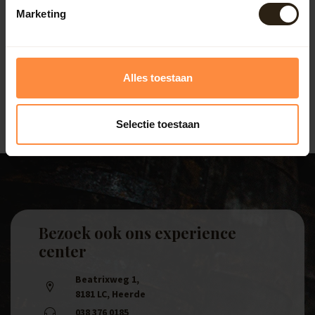
Regentonnen met pomp of kraan
Marketing
Voor extra gebruiksgemak bieden wij regentonnen met
een ingebouwde pomp of kraan. Hiermee kun je eenvoudig
een gieter vullen of je tuin besproeien. Dit maakt het
bewateren van je planten efficiënter en aangenamer,
terwijl je tegelijkertijd bijdraagt aan waterbesparing.
Alles toestaan
Selectie toestaan
Bezoek ook ons experience
center
Beatrixweg 1
,
8181 LC, Heerde
038 376 0185