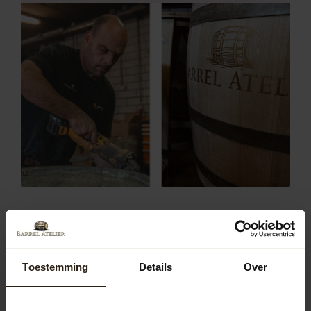
Populaire soorten regentonnen in
gemeente Hillegom
In Hillegom zijn regentonnen van diverse materialen
Toestemming
Details
Over
populair, waaronder hout, zink en kunststof. Houten
regentonnen bieden een authentieke uitstraling en
passen goed in natuurlijke tuinen. Zinken regentonnen