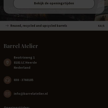
Bekijk de openingstijden
Reused, recycled and upcycled barrels
Handm
4.6
/5
Barrel Atelier
Beatrixweg 1
8181 LC Heerde
Nederland
038 - 3760185
info@barrelatelier.nl
Openingstijden: