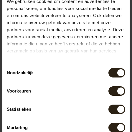
kunststof populair. Houten regentonnen bieden een
We gebruiken cookies om content en advertenties te
natuurlijke uitstraling en passen goed in traditionele
personaliseren, om functies voor social media te bieden
tuinen. Zinken regentonnen hebben een industriële look
en om ons websiteverkeer te analyseren. Ook delen we
en zijn duurzaam. Kunststof regentonnen zijn
informatie over uw gebruik van onze site met onze
lichtgewicht en onderhoudsvriendelijk, ideaal voor
partners voor social media, adverteren en analyse. Deze
moderne tuinen.
partners kunnen deze gegevens combineren met andere
Houten regentonnen
informatie die u aan ze heeft verstrekt of die ze hebben
Onze houten regentonnen zijn vervaardigd uit
verzameld op basis van uw gebruik van hun services.
gerecyclede wijn-, whisky- of portvaten. Ze combineren
functionaliteit met een authentieke uitstraling en zijn een
Toestemmingsselectie
duurzame keuze voor je tuin.
Noodzakelijk
Zinken regentonnen
Zinken regentonnen zijn robuust en roestbestendig. Ze
Voorkeuren
voegen een stoer element toe aan je tuin en hebben een
lange levensduur, waardoor ze een waardevolle
investering zijn.
Statistieken
Regentonnen met pomp of kraan
Regentonnen uitgerust met een pomp of kraan verhogen
Marketing
het gebruiksgemak. Ze maken het eenvoudig om een