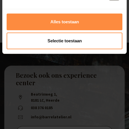
gieter te vullen of je tuin direct te bewateren, wat
bijdraagt aan efficiënt watergebruik.
Alles toestaan
Selectie toestaan
Bezoek ook ons experience
center
Beatrixweg 1
,
8181 LC, Heerde
038 376 0185
info@barrelatelier.nl