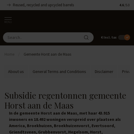
Reused, recycled and upcycled barrels
Handmade
4.6
/5.0
MENU
€
Incl. tax
Home
/
Gemeente Horst aan de Maas
About us
General Terms and Conditions
Disclaimer
Privac
Subsidie regentonnen gemeente
Horst aan de Maas
In de gemeente Horst aan de Maas, met haar 43.915
inwoners en 18.492 woningen verspreid over plaatsen als
America, Broekhuizen, Broekhuizenvorst, Evertsoord,
Griendtsveen, Grubbenvorst, Hegelsom, Horst,