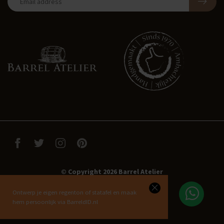
© Copyright 2026 Barrel Atelier
Ontwerp je eigen regenton of statafel en maak
hem persoonlijk via BarreldID.nl