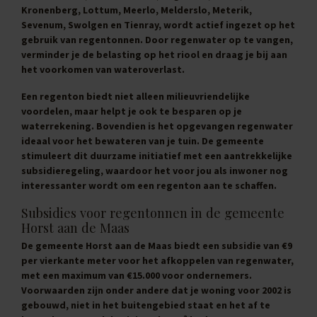
Kronenberg, Lottum, Meerlo, Melderslo, Meterik,
Sevenum, Swolgen en Tienray, wordt actief ingezet op het
gebruik van regentonnen. Door regenwater op te vangen,
verminder je de belasting op het riool en draag je bij aan
het voorkomen van wateroverlast.
Een regenton biedt niet alleen milieuvriendelijke
voordelen, maar helpt je ook te besparen op je
waterrekening. Bovendien is het opgevangen regenwater
ideaal voor het bewateren van je tuin. De gemeente
stimuleert dit duurzame initiatief met een aantrekkelijke
subsidieregeling, waardoor het voor jou als inwoner nog
interessanter wordt om een regenton aan te schaffen.
Subsidies voor regentonnen in de gemeente
Horst aan de Maas
De gemeente Horst aan de Maas biedt een subsidie van
€9
per vierkante meter
voor het afkoppelen van regenwater,
met een maximum van
€15.000
voor ondernemers.
Voorwaarden zijn onder andere dat je woning voor 2002 is
gebouwd, niet in het buitengebied staat en het af te